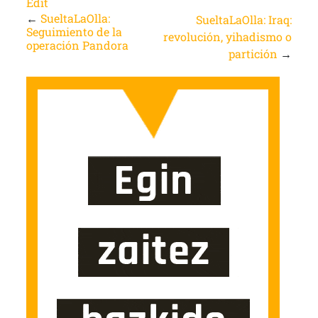
Edit
←
SueltaLaOlla:
SueltaLaOlla: Iraq:
Seguimiento de la
revolución, yihadismo o
operación Pandora
partición
→