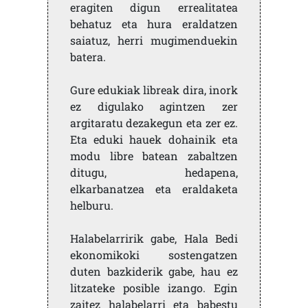
eragiten digun errealitatea
behatuz eta hura eraldatzen
saiatuz, herri mugimenduekin
batera.
Gure edukiak libreak dira, inork
ez digulako agintzen zer
argitaratu dezakegun eta zer ez.
Eta eduki hauek dohainik eta
modu libre batean zabaltzen
ditugu, hedapena,
elkarbanatzea eta eraldaketa
helburu.
Halabelarririk gabe, Hala Bedi
ekonomikoki sostengatzen
duten bazkiderik gabe, hau ez
litzateke posible izango. Egin
zaitez halabelarri eta babestu