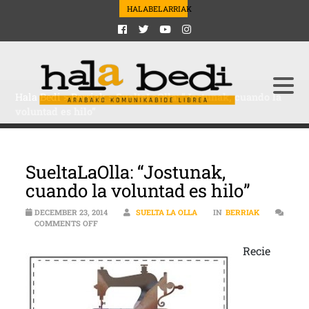
HALABELARRIAK
Hala Bedi
>
Berriak
>
SueltaLaOlla: “Jostunak, cuando la
voluntad es hilo”
SueltaLaOlla: “Jostunak,
cuando la voluntad es hilo”
DECEMBER 23, 2014
SUELTA LA OLLA
IN
BERRIAK
ON SUELTALAOLLA: “JOSTUNAK, CUANDO LA VOLUNTAD 
COMMENTS OFF
Recie