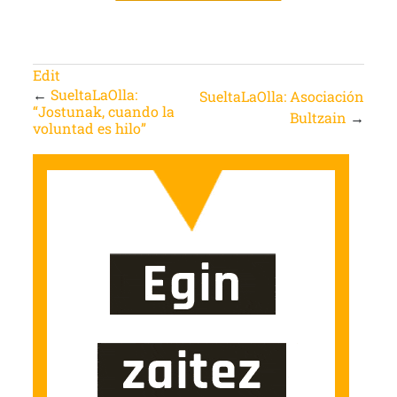
Edit
←
SueltaLaOlla:
SueltaLaOlla: Asociación
“Jostunak, cuando la
Bultzain
→
voluntad es hilo”