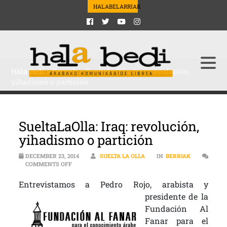
HALABELARRIAK
Hala Bedi
>
Berriak
>
SueltaLaOlla: Iraq: revolución,
yihadismo o partición
SueltaLaOlla: Iraq: revolución,
yihadismo o partición
DECEMBER 23, 2014
SUELTA LA OLLA
IN
BERRIAK
ON SUELTALAOLLA: IRAQ: REVOLUCIÓN, YIHADISMO O 
COMMENTS OFF
Entrevistamos a Pe
dro Rojo, arabista y
presidente de la
Fundación Al
Fanar para el