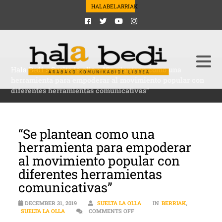
HALABELARRIAK
Hala Bedi
>
Suelta la olla
>
“Se plantean como una
herramienta para empoderar al movimiento popular con
diferentes herramientas comunicativas”
“Se plantean como una
herramienta para empoderar
al movimiento popular con
diferentes herramientas
comunicativas”
DECEMBER 31, 2019
SUELTA LA OLLA
IN
BERRIAK
,
ON “SE PLANTEAN COMO UNA 
SUELTA LA OLLA
COMMENTS OFF