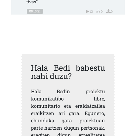
tivas"
00:15:21
13
0
0
Hala Bedi babestu
nahi duzu?
Hala Bedin proiektu
komunikatibo libre,
komunitario eta eraldatzailea
eraikitzen ari gara. Egunero,
ehundaka gara proiektuan
parte hartzen dugun pertsonak,
eragiten digun errealitatea