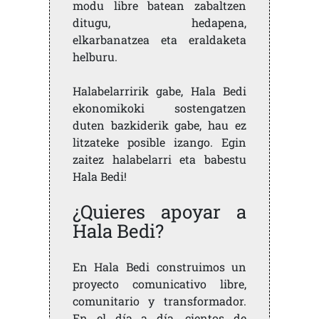
modu libre batean zabaltzen
ditugu, hedapena,
elkarbanatzea eta eraldaketa
helburu.
Halabelarririk gabe, Hala Bedi
ekonomikoki sostengatzen
duten bazkiderik gabe, hau ez
litzateke posible izango. Egin
zaitez halabelarri eta babestu
Hala Bedi!
¿Quieres apoyar a
Hala Bedi?
En Hala Bedi construimos un
proyecto comunicativo libre,
comunitario y transformador.
En el día a día, cientos de