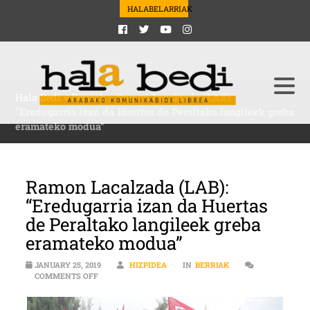
HALABELARRIAK
Hala Bedi
>
Berriak
>
Ramon Lacalzada (LAB):
“Eredugarria izan da Huertas de Peraltako langileek greba
eramateko modua”
Ramon Lacalzada (LAB):
“Eredugarria izan da Huertas
de Peraltako langileek greba
eramateko modua”
JANUARY 25, 2019
HIZPIDEA
IN
BERRIAK
ON RAMON LACALZADA (LAB): “EREDUGARRIA IZAN D
COMMENTS OFF