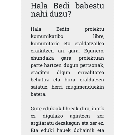
Hala Bedi babestu
nahi duzu?
Hala Bedin proiektu
komunikatibo libre,
komunitario eta eraldatzailea
eraikitzen ari gara. Egunero,
ehundaka gara proiektuan
parte hartzen dugun pertsonak,
eragiten digun errealitatea
behatuz eta hura eraldatzen
saiatuz, herri mugimenduekin
batera.
Gure edukiak libreak dira, inork
ez digulako agintzen zer
argitaratu dezakegun eta zer ez.
Eta eduki hauek dohainik eta