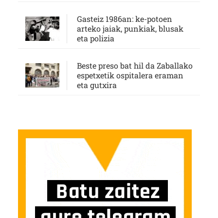
Gasteiz 1986an: ke-potoen
arteko jaiak, punkiak, blusak
eta polizia
Beste preso bat hil da Zaballako
espetxetik ospitalera eraman
eta gutxira