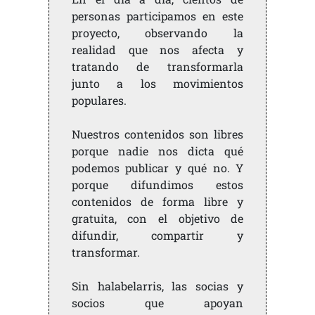
personas participamos en este
proyecto, observando la
realidad que nos afecta y
tratando de transformarla
junto a los movimientos
populares.
Nuestros contenidos son libres
porque nadie nos dicta qué
podemos publicar y qué no. Y
porque difundimos estos
contenidos de forma libre y
gratuita, con el objetivo de
difundir, compartir y
transformar.
Sin halabelarris, las socias y
socios que apoyan