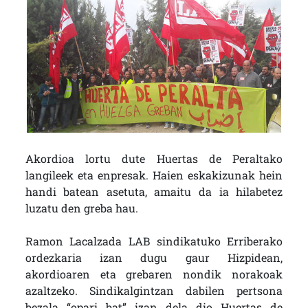
Akordioa lortu dute Huertas de Peraltako
langileek eta enpresak. Haien eskakizunak hein
handi batean asetuta, amaitu da ia hilabetez
luzatu den greba hau.
Ramon Lacalzada LAB sindikatuko Erriberako
ordezkaria izan dugu gaur Hizpidean,
akordioaren eta grebaren nondik norakoak
azaltzeko. Sindikalgintzan dabilen pertsona
bezala “opari bat” izan dela dio Huertas de