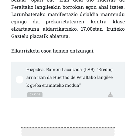
Peraltako langileekin borrokan egon ahal izatea.
Larunbaterako manifestazio deialdia mantendu
egingo da, prekarietatearen kontra klase
elkartasuna aldarrikatzeko, 17.00etan Iruñeko
Gaztelu plazatik abiatuta.
Elkarrizketa osoa hemen entzungai.
Hizpidea: Ramon Lacalzada (LAB): "Eredug
arria izan da Huertas de Peraltako langilee
k greba eramateko modua"
??:??:??