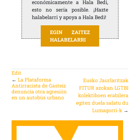
económicamente a Hala Bedi,
esto no sería posible. ¡Hazte
halabelarri y apoya a Hala Bedi!
EGIN ZAITEZ
HALABELARRI
Edit
←
La Plataforma
Eusko Jaurlaritzak
Antirracista de Gasteiz
FITUR azokan LGTBI
denuncia otra agresión
kolektiboen erabilera
en un autobús urbano
egiten duela salatu du
Lumagorri-k
→