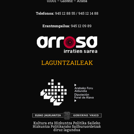
01001 – Gasteiz – Araba
Telefonoa:
945 12 88 55 / 945 12 14 88
Erantzungailua:
945 12 09 89
LAGUNTZAILEAK