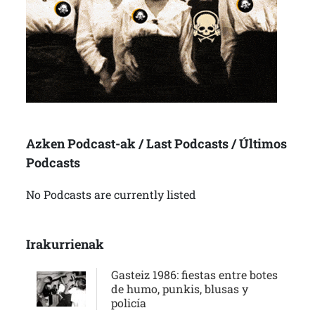
Azken Podcast-ak / Last Podcasts / Últimos
Podcasts
No Podcasts are currently listed
Irakurrienak
Gasteiz 1986: fiestas entre botes
de humo, punkis, blusas y
policía