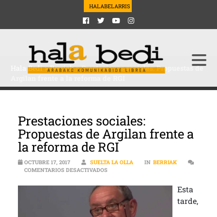
HALABELARRIS
Hala Bedi
>
Berriak
>
Prestaciones sociales: Propuestas de
Argilan frente a la reforma de RGI
Prestaciones sociales:
Propuestas de Argilan frente a
la reforma de RGI
OCTUBRE 17, 2017
SUELTA LA OLLA
IN
BERRIAK
EN PRESTACIONES SOCIALES: PROPUEST
COMENTARIOS DESACTIVADOS
Esta
tarde,