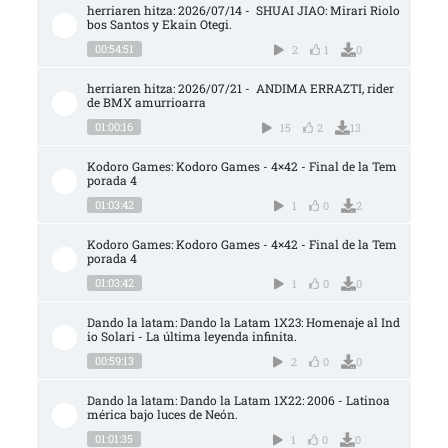
herriaren hitza: 2026/07/14 -  SHUAI JIAO: Mirari Riolo
bos Santos y Ekain Otegi.
00:54:51
2
1
0
herriaren hitza: 2026/07/21 -  ANDIMA ERRAZTI, rider 
de BMX amurrioarra
01:00:16
15
2
13
Kodoro Games: Kodoro Games - 4×42 - Final de la Tem
porada 4
01:03:42
1
0
2
Kodoro Games: Kodoro Games - 4×42 - Final de la Tem
porada 4
01:03:42
1
0
0
Dando la latam: Dando la Latam 1X23: Homenaje al Ind
io Solari - La última leyenda infinita.
00:59:13
2
0
0
Dando la latam: Dando la Latam 1X22: 2006 - Latinoa
mérica bajo luces de Neón.
01:01:35
1
0
0