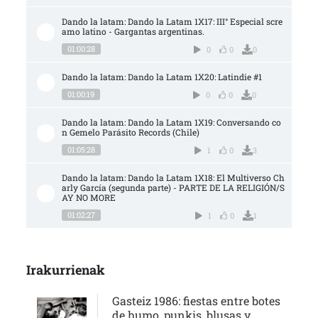
Dando la latam: Dando la Latam 1X17: III° Especial scre
amo latino - Gargantas argentinas.
01:00:28
0
0
0
Dando la latam: Dando la Latam 1X20: Latindie #1
01:00:19
0
0
0
Dando la latam: Dando la Latam 1X19: Conversando co
n Gemelo Parásito Records (Chile)
01:05:28
1
0
3
Dando la latam: Dando la Latam 1X18: El Multiverso Ch
arly García (segunda parte) - PARTE DE LA RELIGIÓN/S
AY NO MORE
01:02:27
1
0
1
Irakurrienak
Gasteiz 1986: fiestas entre botes
de humo, punkis, blusas y