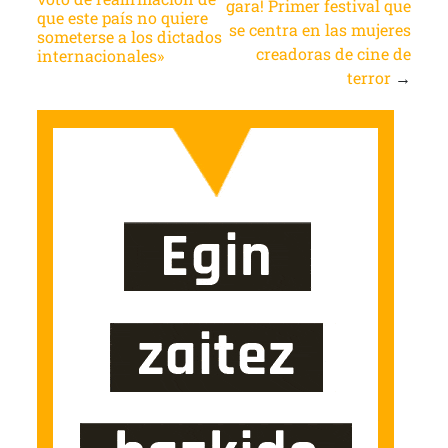
gara! Primer festival que
que este país no quiere
se centra en las mujeres
someterse a los dictados
creadoras de cine de
internacionales»
terror
→