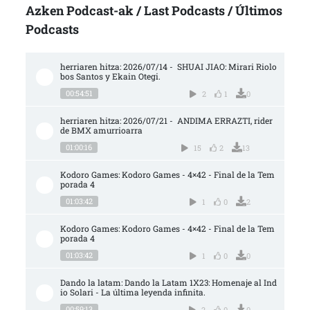
Azken Podcast-ak / Last Podcasts / Últimos
Podcasts
herriaren hitza: 2026/07/14 -  SHUAI JIAO: Mirari Riolo
bos Santos y Ekain Otegi.
00:54:51
2
1
0
herriaren hitza: 2026/07/21 -  ANDIMA ERRAZTI, rider 
de BMX amurrioarra
01:00:16
15
2
13
Kodoro Games: Kodoro Games - 4×42 - Final de la Tem
porada 4
01:03:42
1
0
2
Kodoro Games: Kodoro Games - 4×42 - Final de la Tem
porada 4
01:03:42
1
0
0
Dando la latam: Dando la Latam 1X23: Homenaje al Ind
io Solari - La última leyenda infinita.
00:59:13
2
0
0