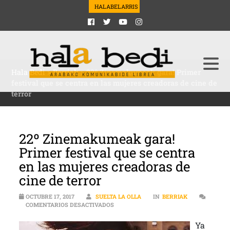
HALABELARRIS
Hala Bedi
>
Berriak
>
22º Zinemakumeak gara! Primer
festival que se centra en las mujeres creadoras de cine de
terror
22º Zinemakumeak gara!
Primer festival que se centra
en las mujeres creadoras de
cine de terror
OCTUBRE 17, 2017
SUELTA LA OLLA
IN
BERRIAK
EN 22º ZINEMAKUMEAK GARA! PRIMER F
COMENTARIOS DESACTIVADOS
Ya