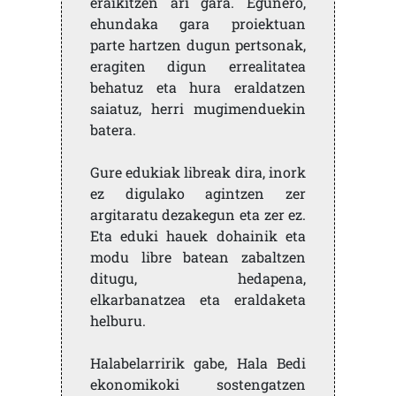
eraikitzen ari gara. Egunero,
ehundaka gara proiektuan
parte hartzen dugun pertsonak,
eragiten digun errealitatea
behatuz eta hura eraldatzen
saiatuz, herri mugimenduekin
batera.
Gure edukiak libreak dira, inork
ez digulako agintzen zer
argitaratu dezakegun eta zer ez.
Eta eduki hauek dohainik eta
modu libre batean zabaltzen
ditugu, hedapena,
elkarbanatzea eta eraldaketa
helburu.
Halabelarririk gabe, Hala Bedi
ekonomikoki sostengatzen