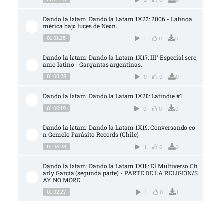
Dando la latam: Dando la Latam 1X22: 2006 - Latinoa
mérica bajo luces de Neón.
01:01:35
1
0
0
Dando la latam: Dando la Latam 1X17: III° Especial scre
amo latino - Gargantas argentinas.
01:00:28
0
0
0
Dando la latam: Dando la Latam 1X20: Latindie #1
01:00:19
0
0
0
Dando la latam: Dando la Latam 1X19: Conversando co
n Gemelo Parásito Records (Chile)
01:05:28
1
0
3
Dando la latam: Dando la Latam 1X18: El Multiverso Ch
arly García (segunda parte) - PARTE DE LA RELIGIÓN/S
AY NO MORE
01:02:27
1
0
1