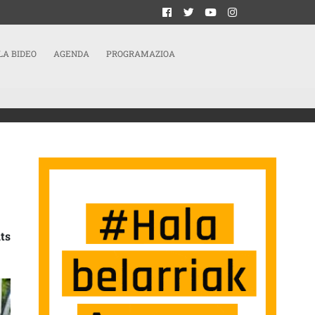
LA BIDEO
AGENDA
PROGRAMAZIOA
ERREFUXIATUEN OROIMENEAN”
ts