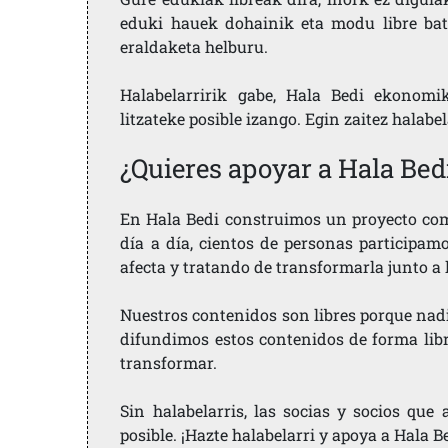
eduki hauek dohainik eta modu libre bat
eraldaketa helburu.
Halabelarririk gabe, Hala Bedi ekonomi
litzateke posible izango. Egin zaitez halabe
¿Quieres apoyar a Hala Bed
En Hala Bedi construimos un proyecto comu
día a día, cientos de personas participam
afecta y tratando de transformarla junto a
Nuestros contenidos son libres porque nad
difundimos estos contenidos de forma libre
transformar.
Sin halabelarris, las socias y socios qu
posible. ¡Hazte halabelarri y apoya a Hala B