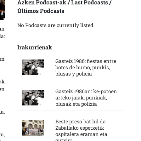
Azken Podcast-ak / Last Podcasts /
Últimos Podcasts
No Podcasts are currently listed
un
a:
Irakurrienak
en
Gasteiz 1986: fiestas entre
botes de humo, punkis,
blusas y policía
ak
en
Gasteiz 1986an: ke-potoen
arteko jaiak, punkiak,
blusak eta polizia
a,
Beste preso bat hil da
Zaballako espetxetik
ospitalera eraman eta
u,
gutxira