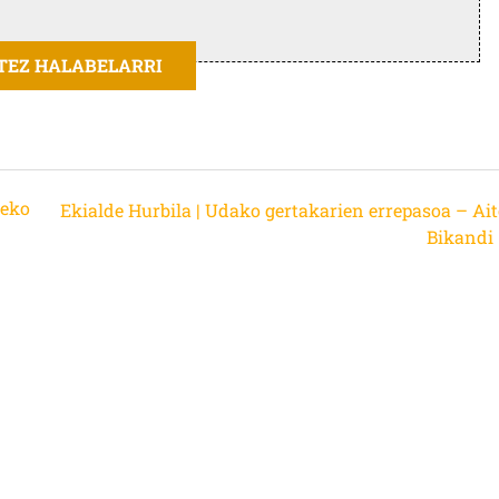
ITEZ HALABELARRI
leko
Ekialde Hurbila | Udako gertakarien errepasoa – Ait
Bikandi