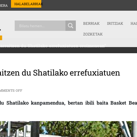
HALABELARRIAK
RERA
BERRIAK
IRITZIAK
HA
ZOZKETAK
jarraitzen du Shatilako errefuxiatuen oroimenean”
aitzen du Shatilako errefuxiatuen
ON OIHANA ALBERDI: “SARRASKIAK JARRAITZEN DU SHATILAKO 
MMENTS OFF
 du Shatilako kanpamendua, bertan ibili baita Basket Bea