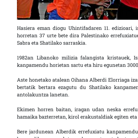
Hasiera eman diogu Uhintifadaren 11. edizioari, 
horretan 37 urte bete dira Palestinako errefuxiatu
Sabra eta Shatilako sarraskia.
1982an Libanoko milizia falangista kristauek, I
kanpamendu horietan sartu eta hiru egunetan 3000 
Aste honetako atalean Oihana Alberdi Elorriaga iz
bertatik bertara ezagutu du Shatilako kanpamen
antolakuntza lanetan.
Ekimen horren baitan, iragan udan neska errefuxi
hamaika bazterretan, kirol erakustaldiak egiten et
Bere jardunean Alberdik errefuxiatu kanpamendu h