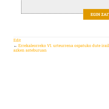
EGIN ZA
Edit
←
Errekaleorreko VI. urteurrena ospatuko dute irai
azken asteburuan