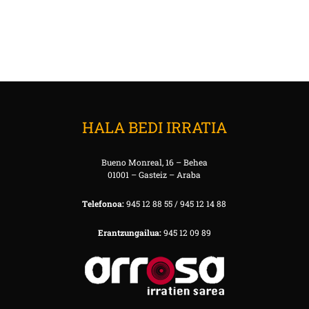
HALA BEDI IRRATIA
Bueno Monreal, 16 – Behea
01001 – Gasteiz – Araba
Telefonoa:
945 12 88 55 / 945 12 14 88
Erantzungailua:
945 12 09 89