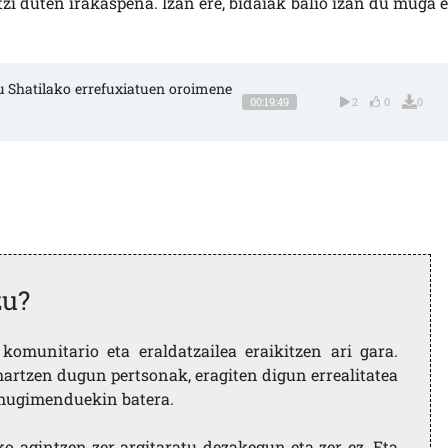
 duten irakaspena. Izan ere, bidaiak balio izan du muga e
du Shatilako errefuxiatuen oroimene
00:19:49
2
0
0
zu?
komunitario eta eraldatzailea eraikitzen ari gara.
artzen dugun pertsonak, eragiten digun errealitatea
i mugimenduekin batera.
ko agintzen zer argitaratu dezakegun eta zer ez. Eta