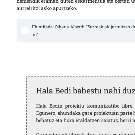
hemendik eraman duten eskarmentua eta bertan utzi
aurreiritzi asko apurtzeko.
Uhintifada: Oihana Alberdi: "Sarraskiak jarraitzen 
an"
Hala Bedi babestu nahi du
Hala Bedin proiektu komunikatibo libre, 
Egunero, ehundaka gara proiektuan parte h
behatuz eta hura eraldatzen saiatuz, herr
Gure edukiak libreak dira, inork ez digula