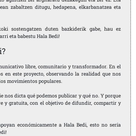
ean zabaltzen ditugu, hedapena, elkarbanatzea eta
koki sostengatzen duten bazkiderik gabe, hau ez
larri eta babestu Hala Bedi!
i?
nicativo libre, comunitario y transformador. En el
os en este proyecto, observando la realidad que nos
 los movimientos populares.
ie nos dicta qué podemos publicar y qué no. Y porque
 y gratuita, con el objetivo de difundir, compartir y
e apoyan económicamente a Hala Bedi, esto no sería
edi!