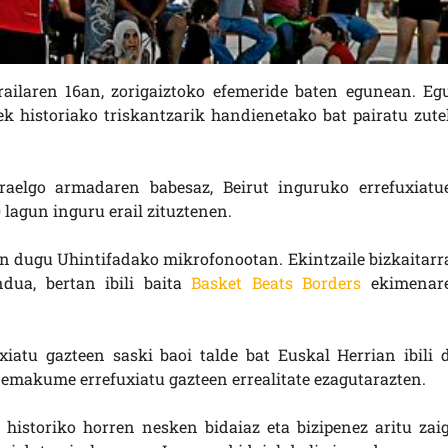
irailaren 16an, zorigaiztoko efemeride baten egunean. Eg
ek historiako triskantzarik handienetako bat pairatu zutel
sraelgo armadaren babesaz, Beirut inguruko errefuxiatu
lagun inguru erail zituztenen.
an dugu Uhintifadako mikrofonootan. Ekintzaile bizkaitarr
dua, bertan ibili baita
Basket Beats Borders
ekimenar
atu gazteen saski baoi talde bat Euskal Herrian ibili d
a emakume errefuxiatu gazteen errealitate ezagutarazten.
istoriko horren nesken bidaiaz eta bizipenez aritu zaig