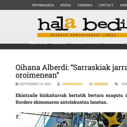
INFORMAZIOA
DENDA
TABERNA
CONTACT
SAR
Hala Bedi
>
Berriak
>
Oihana Alberdi: “Sarraskiak 
Oihana Alberdi: “Sarraskiak jarr
oroimenean”
SEPTEMBER 19, 2019
UHINTIFADA
IN
BERRIAK
CO
Ekintzaile bizkaitarrak bertatik bertara ezagutu
Borders ekimenaren antolakuntza lanetan.