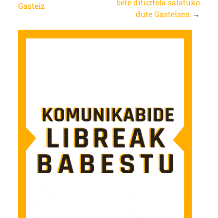
bete dituztela salatuko
Gasteiz
dute Gasteizen
→