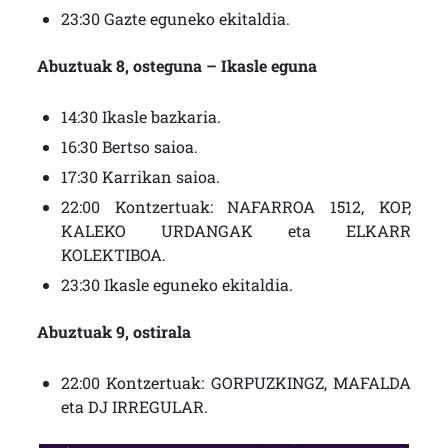
23:30 Gazte eguneko ekitaldia.
Abuztuak 8, osteguna – Ikasle eguna
14:30 Ikasle bazkaria.
16:30 Bertso saioa.
17:30 Karrikan saioa.
22:00 Kontzertuak: NAFARROA 1512, KOP,
KALEKO URDANGAK eta ELKARR
KOLEKTIBOA.
23:30 Ikasle eguneko ekitaldia.
Abuztuak 9, ostirala
22:00 Kontzertuak: GORPUZKINGZ, MAFALDA
eta DJ IRREGULAR.