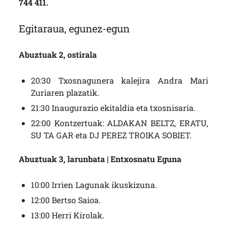
744 411.
Egitaraua, egunez-egun
Abuztuak 2, ostirala
20:30 Txosnagunera kalejira Andra Mari
Zuriaren plazatik.
21:30 Inaugurazio ekitaldia eta txosnisaria.
22:00 Kontzertuak: ALDAKAN BELTZ, ERATU,
SU TA GAR eta DJ PEREZ TROIKA SOBIET.
Abuztuak 3, larunbata | Entxosnatu Eguna
10:00 Irrien Lagunak ikuskizuna.
12:00 Bertso Saioa.
13:00 Herri Kirolak.