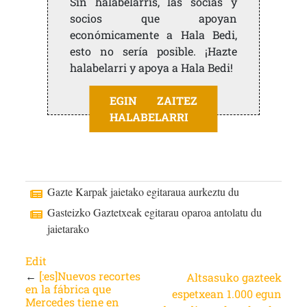
Sin halabelarris, las socias y
socios que apoyan
económicamente a Hala Bedi,
esto no sería posible. ¡Hazte
halabelarri y apoya a Hala Bedi!
EGIN ZAITEZ
HALABELARRI
Gazte Karpak jaietako egitaraua aurkeztu du
Gasteizko Gaztetxeak egitarau oparoa antolatu du
jaietarako
Edit
←
[:es]Nuevos recortes
Altsasuko gazteek
en la fábrica que
espetxean 1.000 egun
Mercedes tiene en