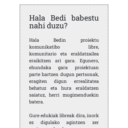
Hala Bedi babestu
nahi duzu?
Hala Bedin proiektu
komunikatibo libre,
komunitario eta eraldatzailea
eraikitzen ari gara. Egunero,
ehundaka gara proiektuan
parte hartzen dugun pertsonak,
eragiten digun errealitatea
behatuz eta hura eraldatzen
saiatuz, herri mugimenduekin
batera.
Gure edukiak libreak dira, inork
ez digulako agintzen zer