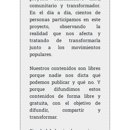
comunitario y transformador.
En el día a día, cientos de
personas participamos en este
proyecto, observando la
realidad que nos afecta y
tratando de transformarla
junto a los movimientos
populares.
Nuestros contenidos son libres
porque nadie nos dicta qué
podemos publicar y qué no. Y
porque difundimos estos
contenidos de forma libre y
gratuita, con el objetivo de
difundir, compartir y
transformar.