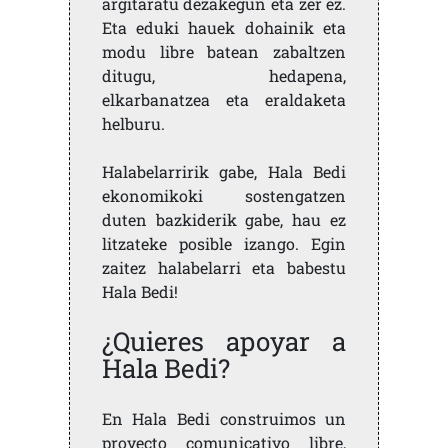
argitaratu dezakegun eta zer ez.
Eta eduki hauek dohainik eta
modu libre batean zabaltzen
ditugu, hedapena,
elkarbanatzea eta eraldaketa
helburu.
Halabelarririk gabe, Hala Bedi
ekonomikoki sostengatzen
duten bazkiderik gabe, hau ez
litzateke posible izango. Egin
zaitez halabelarri eta babestu
Hala Bedi!
¿Quieres apoyar a
Hala Bedi?
En Hala Bedi construimos un
proyecto comunicativo libre,