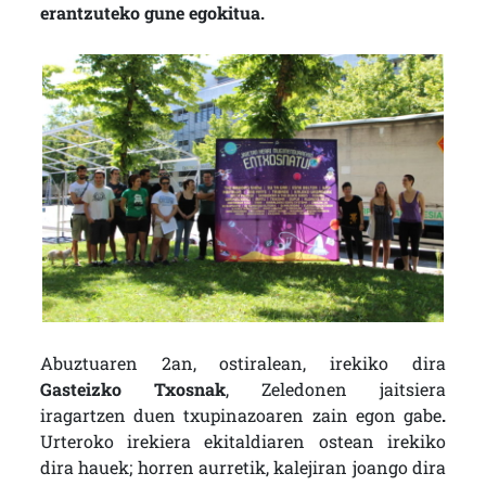
erantzuteko gune egokitua.
Abuztuaren 2an, ostiralean, irekiko dira
Gasteizko Txosnak
, Zeledonen jaitsiera
iragartzen duen txupinazoaren zain egon gabe
.
Urteroko irekiera ekitaldiaren ostean irekiko
dira hauek; horren aurretik, kalejiran joango dira