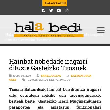
HALABELARRIS
Hala Bedi
>
Kategoriarik gabe
>
Hainbat nobedade iragarri
dituzte Gasteizko Txosnek
Hainbat nobedade iragarri
dituzte Gasteizko Txosnek
JULIO 30, 2019
ERREDAKZIOA
IN
KATEGORIARIK
EN HAINBAT NOBEDADE IRAG
GABE
COMENTARIOS DESACTIVADOS
Txosna Batzordeak hainbat berrikuntza iragarri
ditu ostiralean irekiko den txosnagunerako,
besteak beste, 'Gasteizko Herri Mugimenduaren
pasaportea' eta aniztasun funtzionalari