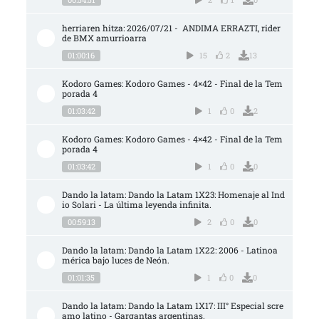
herriaren hitza: 2026/07/21 -  ANDIMA ERRAZTI, rider 
de BMX amurrioarra
01:00:16
15
2
13
Kodoro Games: Kodoro Games - 4×42 - Final de la Tem
porada 4
01:03:42
1
0
2
Kodoro Games: Kodoro Games - 4×42 - Final de la Tem
porada 4
01:03:42
1
0
0
Dando la latam: Dando la Latam 1X23: Homenaje al Ind
io Solari - La última leyenda infinita.
00:59:13
2
0
0
Dando la latam: Dando la Latam 1X22: 2006 - Latinoa
mérica bajo luces de Neón.
01:01:35
1
0
0
Dando la latam: Dando la Latam 1X17: III° Especial scre
amo latino - Gargantas argentinas.