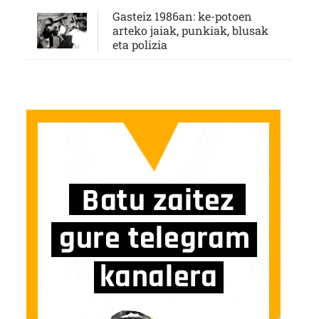
Gasteiz 1986an: ke-potoen
arteko jaiak, punkiak, blusak
eta polizia