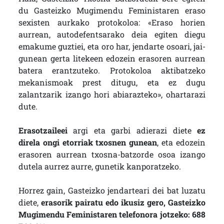
du Gasteizko Mugimendu Feministaren eraso
sexisten aurkako protokoloa: «Eraso horien
aurrean, autodefentsarako deia egiten diegu
emakume guztiei, eta oro har, jendarte osoari, jai-
gunean gerta litekeen edozein erasoren aurrean
batera erantzuteko. Protokoloa aktibatzeko
mekanismoak prest ditugu, eta ez dugu
zalantzarik izango hori abiarazteko», ohartarazi
dute.
Erasotzaileei
argi eta garbi adierazi diete
ez
direla ongi etorriak txosnen gunean
, eta edozein
erasoren aurrean txosna-batzorde osoa izango
dutela aurrez aurre, gunetik kanporatzeko.
Horrez gain, Gasteizko jendarteari dei bat luzatu
diete,
erasorik pairatu edo ikusiz gero, Gasteizko
Mugimendu Feministaren telefonora jotzeko: 688