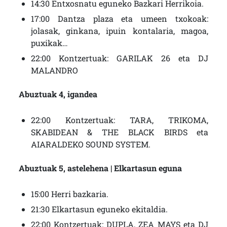
14:30 Entxosnatu eguneko Bazkari Herrikoia.
17:00 Dantza plaza eta umeen txokoak:
jolasak, ginkana, ipuin kontalaria, magoa,
puxikak…
22:00 Kontzertuak: GARILAK 26 eta DJ
MALANDRO
Abuztuak 4, igandea
22:00 Kontzertuak: TARA, TRIKOMA,
SKABIDEAN & THE BLACK BIRDS eta
AIARALDEKO SOUND SYSTEM.
Abuztuak 5, astelehena | Elkartasun eguna
15:00 Herri bazkaria.
21:30 Elkartasun eguneko ekitaldia.
22:00 Kontzertuak: DUPLA, ZEA MAYS eta DJ