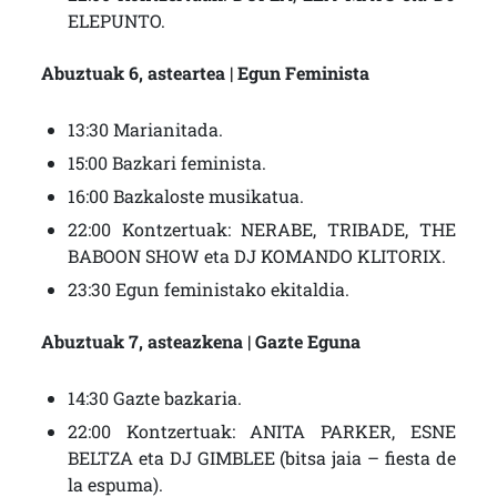
ELEPUNTO.
Abuztuak 6, asteartea | Egun Feminista
13:30 Marianitada.
15:00 Bazkari feminista.
16:00 Bazkaloste musikatua.
22:00 Kontzertuak: NERABE, TRIBADE, THE
BABOON SHOW eta DJ KOMANDO KLITORIX.
23:30 Egun feministako ekitaldia.
Abuztuak 7, asteazkena | Gazte Eguna
14:30 Gazte bazkaria.
22:00 Kontzertuak: ANITA PARKER, ESNE
BELTZA eta DJ GIMBLEE (bitsa jaia – fiesta de
la espuma).