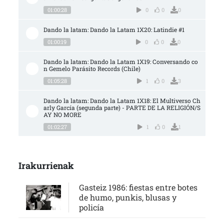
01:00:28
0
0
0
Dando la latam: Dando la Latam 1X20: Latindie #1
01:00:19
0
0
0
Dando la latam: Dando la Latam 1X19: Conversando co
n Gemelo Parásito Records (Chile)
01:05:28
1
0
3
Dando la latam: Dando la Latam 1X18: El Multiverso Ch
arly García (segunda parte) - PARTE DE LA RELIGIÓN/S
AY NO MORE
01:02:27
1
0
1
Irakurrienak
Gasteiz 1986: fiestas entre botes
de humo, punkis, blusas y
policía