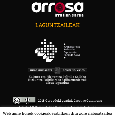
LAGUNTZAILEAK
2018 Gure eduki guztiak Creative Commons
Aitortu 4.0 Nazioartekoa Baimen baten mende daude.
Web gune honek cookieak erabiltzen ditu zure nabigatzailea