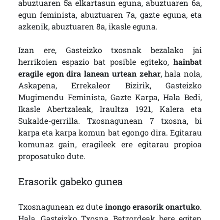
abuztuaren 5a elkartasun eguna, abuztuaren 6a,
egun feminista, abuztuaren 7a, gazte eguna, eta
azkenik, abuztuaren 8a, ikasle eguna.
Izan ere, Gasteizko txosnak bezalako jai
herrikoien espazio bat posible egiteko,
hainbat
eragile egon dira lanean urtean zehar
, hala nola,
Askapena, Errekaleor Bizirik, Gasteizko
Mugimendu Feminista, Gazte Karpa, Hala Bedi,
Ikasle Abertzaleak, Iraultza 1921, Kalera eta
Sukalde-gerrilla. Txosnagunean 7 txosna, bi
karpa eta karpa komun bat egongo dira. Egitarau
komunaz gain, eragileek ere egitarau propioa
proposatuko dute.
Erasorik gabeko gunea
Txosnagunean ez dute
inongo erasorik onartuko
.
Hala, Gasteizko Txosna Batzordeak bere egiten