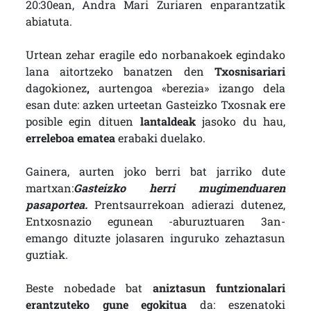
20:30ean, Andra Mari Zuriaren enparantzatik
abiatuta.
Urtean zehar eragile edo norbanakoek egindako
lana aitortzeko banatzen den
Txosnisariari
dagokionez
,
aurtengoa «berezia» izango dela
esan dute: azken urteetan Gasteizko Txosnak ere
posible egin dituen
lantaldeak
jasoko du hau,
erreleboa ematea
erabaki duelako.
Gainera, aurten joko berri bat jarriko dute
martxan:
Gasteizko herri mugimenduaren
pasaportea.
Prentsaurrekoan adierazi dutenez,
Entxosnazio egunean -aburuztuaren 3an-
emango dituzte jolasaren inguruko zehaztasun
guztiak.
Beste nobedade bat
aniztasun funtzionalari
erantzuteko gune egokitua
da: eszenatoki