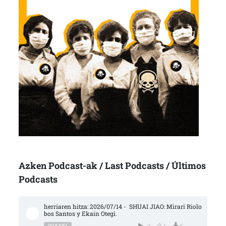
Azken Podcast-ak / Last Podcasts / Últimos
Podcasts
herriaren hitza: 2026/07/14 -  SHUAI JIAO: Mirari Riolo
bos Santos y Ekain Otegi.
00:54:51
2
1
0