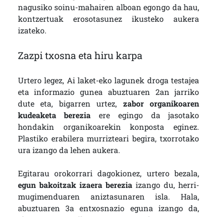
nagusiko soinu-mahairen alboan egongo da hau,
kontzertuak erosotasunez ikusteko aukera
izateko.
Zazpi txosna eta hiru karpa
Urtero legez, Ai laket-eko lagunek droga testajea
eta informazio gunea abuztuaren 2an jarriko
dute eta, bigarren urtez,
zabor organikoaren
kudeaketa berezia
ere egingo da jasotako
hondakin organikoarekin konposta eginez.
Plastiko erabilera murrizteari begira, txorrotako
ura izango da lehen aukera.
Egitarau orokorrari dagokionez, urtero bezala,
egun bakoitzak izaera berezia
izango du, herri-
mugimenduaren aniztasunaren isla. Hala,
abuztuaren 3a entxosnazio eguna izango da,