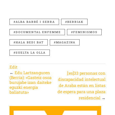
ALBA BARBÉ I SERRA
BERRIAK
DOCUMENTAL ENFEMME
FEMINISMOS
HALA BEDI BAT
MAGAZINA
SUELTA LA OLLA
Edit
←
Edu Lartzanguren
[:es]33 personas con
(Berria): «Gasteiz osoa
discapacidad intelectual
burujabe izan daiteke
de Araba están en listas
eguzki energia
de espera para una plaza
baliatuta»
residencial
→