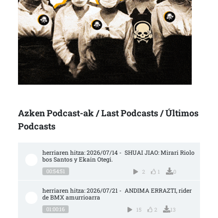
Azken Podcast-ak / Last Podcasts / Últimos
Podcasts
herriaren hitza: 2026/07/14 -  SHUAI JIAO: Mirari Riolo
bos Santos y Ekain Otegi.
00:54:51
2
1
0
herriaren hitza: 2026/07/21 -  ANDIMA ERRAZTI, rider 
de BMX amurrioarra
01:00:16
15
2
13