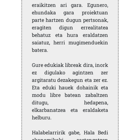
eraikitzen ari gara. Egunero,
ehundaka gara proiektuan
parte hartzen dugun pertsonak,
eragiten digun errealitatea
behatuz eta hura eraldatzen
saiatuz, herri mugimenduekin
batera.
Gure edukiak libreak dira, inork
ez digulako agintzen zer
argitaratu dezakegun eta zer ez.
Eta eduki hauek dohainik eta
modu libre batean zabaltzen
ditugu, hedapena,
elkarbanatzea eta eraldaketa
helburu.
Halabelarririk gabe, Hala Bedi
ekonomikoki sostengatzen