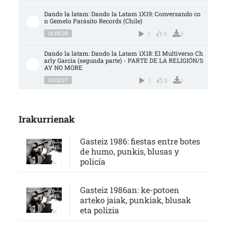
Dando la latam: Dando la Latam 1X19: Conversando co
n Gemelo Parásito Records (Chile)
01:05:28
1
0
3
Dando la latam: Dando la Latam 1X18: El Multiverso Ch
arly García (segunda parte) - PARTE DE LA RELIGIÓN/S
AY NO MORE
01:02:27
1
0
1
Irakurrienak
Gasteiz 1986: fiestas entre botes
de humo, punkis, blusas y
policía
Gasteiz 1986an: ke-potoen
arteko jaiak, punkiak, blusak
eta polizia