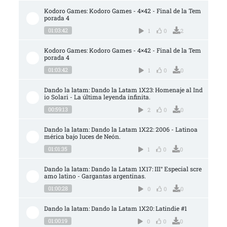
Kodoro Games: Kodoro Games - 4×42 - Final de la Tem
porada 4
01:03:42
1
0
2
Kodoro Games: Kodoro Games - 4×42 - Final de la Tem
porada 4
01:03:42
1
0
0
Dando la latam: Dando la Latam 1X23: Homenaje al Ind
io Solari - La última leyenda infinita.
00:59:13
2
0
0
Dando la latam: Dando la Latam 1X22: 2006 - Latinoa
mérica bajo luces de Neón.
01:01:35
1
0
0
Dando la latam: Dando la Latam 1X17: III° Especial scre
amo latino - Gargantas argentinas.
01:00:28
0
0
0
Dando la latam: Dando la Latam 1X20: Latindie #1
01:00:19
0
0
0