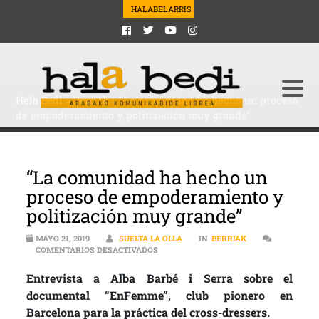
HALABELARRIS
Hala Bedi
>
Berriak
>
“La comunidad ha hecho un proceso
de empoderamiento y politización muy grande”
“La comunidad ha hecho un
proceso de empoderamiento y
politización muy grande”
MAYO 21, 2019
SUELTA LA OLLA
IN
BERRIAK
EN “LA COMUNIDAD HA HECHO UN PROC
COMENTARIOS DESACTIVADOS
Entrevista a Alba Barbé i Serra sobre el
documental “EnFemme”, club pionero en
Barcelona para la práctica del cross-dressers.