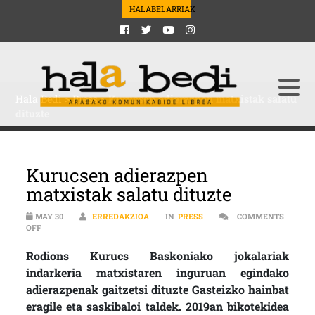
HALABELARRIAK
Hala Bedi
>
Press
>
Kurucsen adierazpen matxistak salatu
dituzte
Kurucsen adierazpen
matxistak salatu dituzte
MAY 30
ERREDAKZIOA
IN
PRESS
COMMENTS
ON KURUCSEN ADIERAZPEN MATXISTAK SALATU DITUZTE
OFF
Rodions Kurucs Baskoniako jokalariak
indarkeria matxistaren inguruan egindako
adierazpenak gaitzetsi dituzte Gasteizko hainbat
eragile eta saskibaloi taldek. 2019an bikotekidea