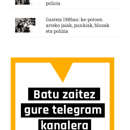
policía
Gasteiz 1986an: ke-potoen
arteko jaiak, punkiak, blusak
eta polizia