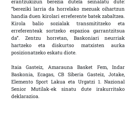
erantzukizun berezia dutela seinalatu dute:
“bereziki larria da horrelako mezuak oihartzun
handia duen kirolari erreferente batek zabaltzea.
Kirola balio sozialak transmititzeko eta
erreferenteak sortzeko espazioa garrantzitsua
da”. Zentzu horretan, Baskoniari neurriak
hartzeko eta diskurtso matxisten aurka
posizionatzeko eskatu diote.
Itaia Gasteiz, Amarauna Basket Fem, Indar
Baskonia, Ecagas, CB Siberia Gasteiz, Jotake,
Elemento Sport Lakua eta Urgatzi 1. Nazional
Senior Mutilak-ek sinatu dute irakurritako
deklarazioa.