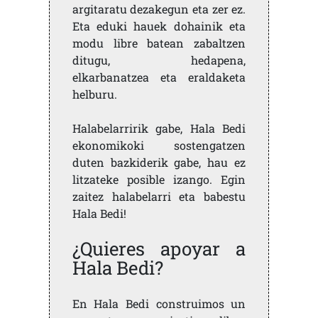
argitaratu dezakegun eta zer ez.
Eta eduki hauek dohainik eta
modu libre batean zabaltzen
ditugu, hedapena,
elkarbanatzea eta eraldaketa
helburu.
Halabelarririk gabe, Hala Bedi
ekonomikoki sostengatzen
duten bazkiderik gabe, hau ez
litzateke posible izango. Egin
zaitez halabelarri eta babestu
Hala Bedi!
¿Quieres apoyar a
Hala Bedi?
En Hala Bedi construimos un