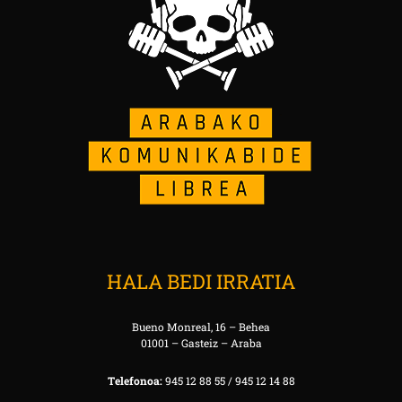
HALA BEDI IRRATIA
Bueno Monreal, 16 – Behea
01001 – Gasteiz – Araba
Telefonoa:
945 12 88 55 / 945 12 14 88