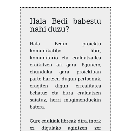
Hala Bedi babestu
nahi duzu?
Hala Bedin proiektu
komunikatibo libre,
komunitario eta eraldatzailea
eraikitzen ari gara. Egunero,
ehundaka gara proiektuan
parte hartzen dugun pertsonak,
eragiten digun errealitatea
behatuz eta hura eraldatzen
saiatuz, herri mugimenduekin
batera.
Gure edukiak libreak dira, inork
ez digulako agintzen zer