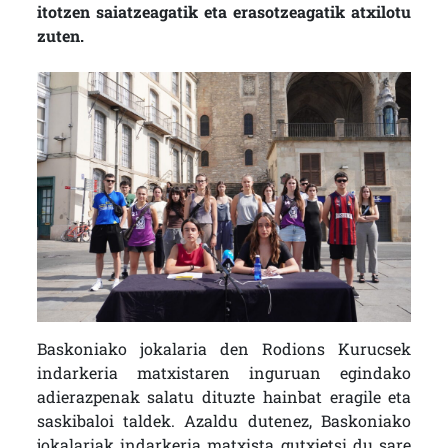
itotzen saiatzeagatik eta erasotzeagatik atxilotu
zuten.
Baskoniako jokalaria den Rodions Kurucsek
indarkeria matxistaren inguruan egindako
adierazpenak salatu dituzte hainbat eragile eta
saskibaloi taldek. Azaldu dutenez, Baskoniako
jokalariak indarkeria matxista gutxietsi du sare