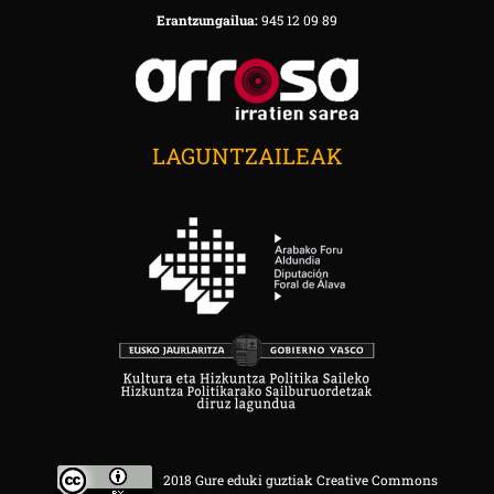
Erantzungailua:
945 12 09 89
LAGUNTZAILEAK
2018 Gure eduki guztiak Creative Commons