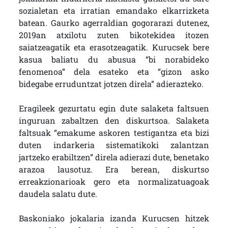
sozialetan eta irratian emandako elkarrizketa
batean. Gaurko agerraldian gogorarazi dutenez,
2019an atxilotu zuten bikotekidea itozen
saiatzeagatik eta erasotzeagatik. Kurucsek bere
kasua baliatu du abusua “bi norabideko
fenomenoa” dela esateko eta “gizon asko
bidegabe erruduntzat jotzen direla” adierazteko.
Eragileek gezurtatu egin dute salaketa faltsuen
inguruan zabaltzen den diskurtsoa. Salaketa
faltsuak “emakume askoren testigantza eta bizi
duten indarkeria sistematikoki zalantzan
jartzeko erabiltzen” direla adierazi dute, benetako
arazoa lausotuz. Era berean, diskurtso
erreakzionarioak gero eta normalizatuagoak
daudela salatu dute.
Baskoniako jokalaria izanda Kurucsen hitzek