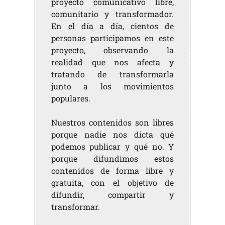
proyecto comunicativo libre,
comunitario y transformador.
En el día a día, cientos de
personas participamos en este
proyecto, observando la
realidad que nos afecta y
tratando de transformarla
junto a los movimientos
populares.
Nuestros contenidos son libres
porque nadie nos dicta qué
podemos publicar y qué no. Y
porque difundimos estos
contenidos de forma libre y
gratuita, con el objetivo de
difundir, compartir y
transformar.