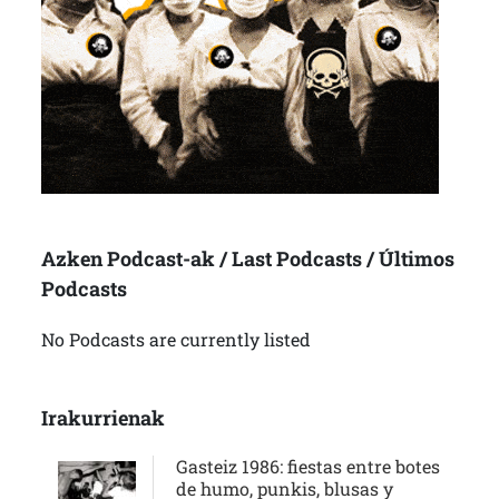
Azken Podcast-ak / Last Podcasts / Últimos
Podcasts
No Podcasts are currently listed
Irakurrienak
Gasteiz 1986: fiestas entre botes
de humo, punkis, blusas y