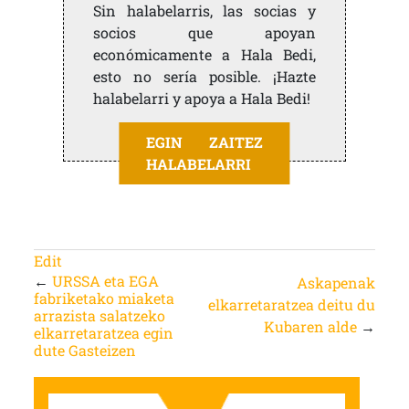
Sin halabelarris, las socias y
socios que apoyan
económicamente a Hala Bedi,
esto no sería posible. ¡Hazte
halabelarri y apoya a Hala Bedi!
EGIN ZAITEZ
HALABELARRI
Edit
←
URSSA eta EGA
Askapenak
fabriketako miaketa
elkarretaratzea deitu du
arrazista salatzeko
Kubaren alde
→
elkarretaratzea egin
dute Gasteizen