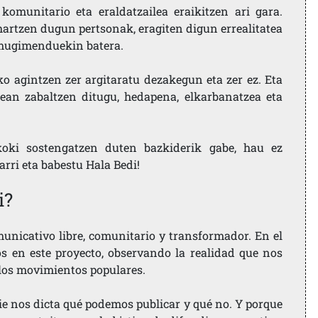
komunitario eta eraldatzailea eraikitzen ari gara.
artzen dugun pertsonak, eragiten digun errealitatea
i mugimenduekin batera.
ko agintzen zer argitaratu dezakegun eta zer ez. Eta
ean zabaltzen ditugu, hedapena, elkarbanatzea eta
koki sostengatzen duten bazkiderik gabe, hau ez
larri eta babestu Hala Bedi!
i?
nicativo libre, comunitario y transformador. En el
os en este proyecto, observando la realidad que nos
 los movimientos populares.
ie nos dicta qué podemos publicar y qué no. Y porque