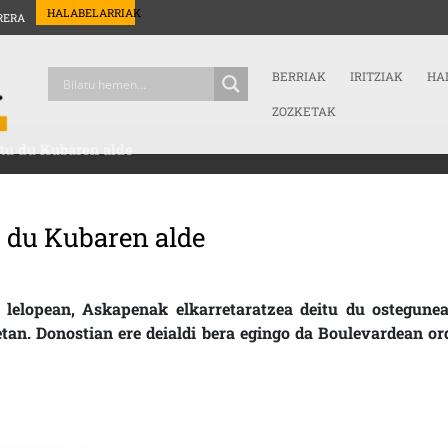
HALABELARRIAK
RERA
BERRIAK
IRITZIAK
HA
ZOZKETAK
itu du Kubaren alde
u du Kubaren alde
ON ASKAPENAK ELKARRETARATZEA DEITU DU KUBAREN ALDE
 lelopean, Askapenak elkarretaratzea deitu du ostegunea
tan. Donostian ere deialdi bera egingo da Boulevardean or