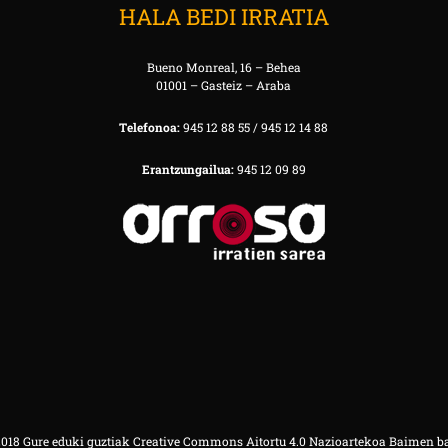
HALA BEDI IRRATIA
Bueno Monreal, 16 – Behea
01001 – Gasteiz – Araba
Telefonoa:
945 12 88 55 / 945 12 14 88
Erantzungailua:
945 12 09 89
18 Gure eduki guztiak Creative Commons Aitortu 4.0 Nazioartekoa Baimen b