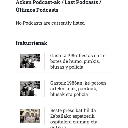
Azken Podcast-ak / Last Podcasts /
Últimos Podcasts
No Podcasts are currently listed
Irakurrienak
Gasteiz 1986: fiestas entre
botes de humo, punkis,
blusas y policía
Gasteiz 1986an: ke-potoen
arteko jaiak, punkiak,
blusak eta polizia
Beste preso bat hil da
Zaballako espetxetik
ospitalera eraman eta
gutxira