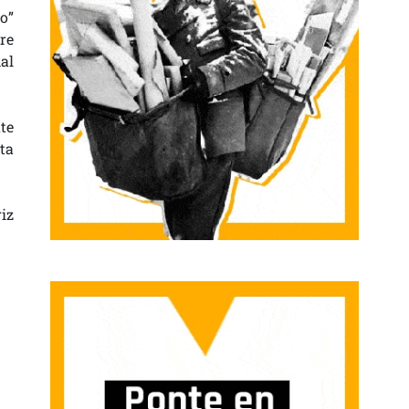
o”
re
al
te
ta
iz