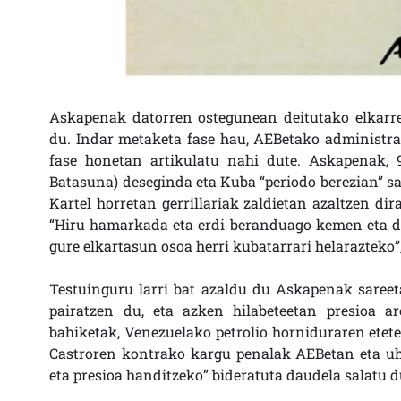
Askapenak datorren ostegunean deitutako elkarre
du. Indar metaketa fase hau, AEBetako administr
fase honetan artikulatu nahi dute. Askapenak, 
Batasuna) deseginda eta Kuba “periodo berezian” sart
Kartel horretan gerrillariak zaldietan azaltzen di
“Hiru hamarkada eta erdi beranduago kemen eta du
gure elkartasun osoa herri kubatarrari helarazteko”
Testuinguru larri bat azaldu du Askapenak saree
pairatzen du, eta azken hilabeteetan presioa a
bahiketak, Venezuelako petrolio horniduraren etetea
Castroren kontrako kargu penalak AEBetan eta uha
eta presioa handitzeko” bideratuta daudela salatu