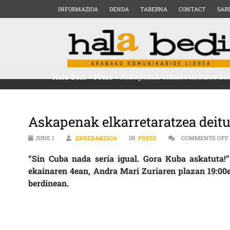
INFORMAZIOA
DENDA
TABERNA
CONTACT
SAR
Hala Bedi
>
Press
>
Askapenak elkarretaratzea de
Askapenak elkarretaratzea deit
JUNE 1
ERREDAKZIOA
IN
PRESS
COMMENTS OFF
“Sin Cuba nada sería igual. Gora Kuba askatuta!”
ekainaren 4ean, Andra Mari Zuriaren plazan 19:00e
berdinean.