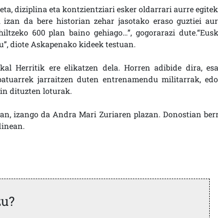
, diziplina eta kontzientziari esker oldarrari aurre egitek
 izan da bere historian zehar jasotako eraso guztiei aur
 hiltzeko 600 plan baino gehiago…”, gogorarazi dute.“Eusk
u”, diote Askapenako kideek testuan.
al Herritik ere elikatzen dela. Horren adibide dira, esa
batuarrek jarraitzen duten entrenamendu militarrak, edo
n dituzten loturak.
an, izango da Andra Mari Zuriaren plazan. Donostian berr
dinean.
zu?