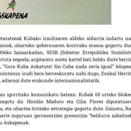
taratzeak Kubako iraultzaren aldeko aldarria indartu na
azioak, uharteko gobernuaren kontrako erasoa gogortu du
90eko hamarkadan, SESB (Sobietar Errepublika Sozialist
uta zegoela, argitaratu zuten kartel bati heldu diote berrir
ra, “Gora Kuba Askatuta! Sin Cuba nada sería igual” lelopea
intasun irudi bera berreskuratu nahi dugu, Euskal Herrit
, adierazi dute erakunde internazionalistatik.
tan igorritako komunikatu batean. Kubak 65 urteko bloke
reagotu da: Nicolás Maduro eta Cilia Flores diputatuar
, eta uhartea itotzeko estrategia gogortu dute. Gainera, Ra
rte inguruan gerraontzien presentzia “beldurra zabaltze
 du Askapenak.