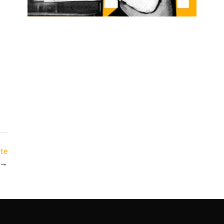
ute
→