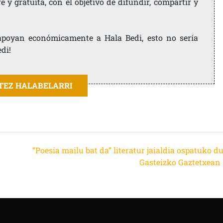
 y gratuita, con el objetivo de difundir, compartir y
e apoyan económicamente a Hala Bedi, esto no sería
edi!
ITEZ HALABELARRI
“Poesia mailu bat da” literatur jaialdia ospatuko d
Gasteizko Gaztetxean