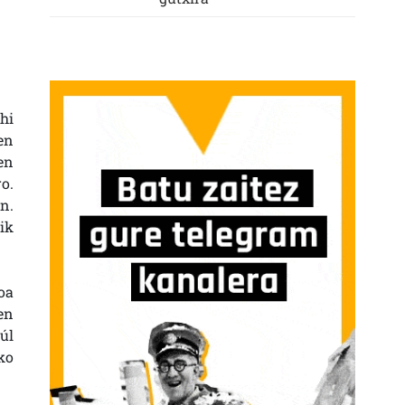
hi
en
en
o.
n.
ik
oa
en
úl
ko