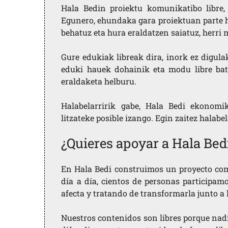
Hala Bedin proiektu komunikatibo libre, 
Egunero, ehundaka gara proiektuan parte h
behatuz eta hura eraldatzen saiatuz, herr
Gure edukiak libreak dira, inork ez digula
eduki hauek dohainik eta modu libre bat
eraldaketa helburu.
Halabelarririk gabe, Hala Bedi ekonomi
litzateke posible izango. Egin zaitez halabe
¿Quieres apoyar a Hala Bed
En Hala Bedi construimos un proyecto comu
día a día, cientos de personas participam
afecta y tratando de transformarla junto a
Nuestros contenidos son libres porque nad