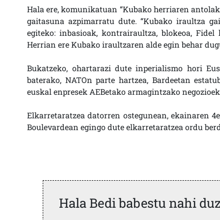
Hala ere, komunikatuan “Kubako herriaren antolaketa
gaitasuna azpimarratu dute. “Kubako iraultza gai
egiteko: inbasioak, kontrairaultza, blokeoa, Fidel
Herrian ere Kubako iraultzaren alde egin behar dug
Bukatzeko, ohartarazi dute inperialismo hori Eusk
baterako, NATOn parte hartzea, Bardeetan estatu
euskal enpresek AEBetako armagintzako negozioeki
Elkarretaratzea datorren ostegunean, ekainaren 4e
Boulevardean egingo dute elkarretaratzea ordu ber
Hala Bedi babestu nahi du