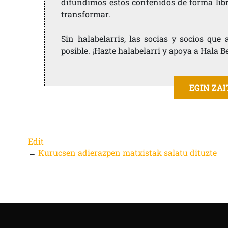
difundimos estos contenidos de forma libre
transformar.
Sin halabelarris, las socias y socios qu
posible. ¡Hazte halabelarri y apoya a Hala B
EGIN ZA
Edit
←
Kurucsen adierazpen matxistak salatu dituzte