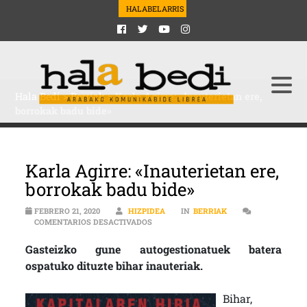
HALABELARRIS
Hala Bedi
>
Berriak
>
Karla Agirre: «Inauterietan ere,
borrokak badu bide»
Karla Agirre: «Inauterietan ere,
borrokak badu bide»
FEBRERO 21, 2020
HIZPIDEA
IN
BERRIAK
EN KARLA AGIRRE: «INAUTERIETAN ERE
COMENTARIOS DESACTIVADOS
Gasteizko gune autogestionatuek batera
ospatuko dituzte bihar inauteriak.
Bihar,