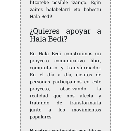
litzateke posible izango. Egin
zaitez halabelarri eta babestu
Hala Bedi!
¿Quieres apoyar a
Hala Bedi?
En Hala Bedi construimos un
proyecto comunicativo libre,
comunitario y transformador.
En el día a día, cientos de
personas participamos en este
proyecto, observando la
realidad que nos afecta y
tratando de transformarla
junto a los movimientos
populares.
Nuestros contenidos son libres