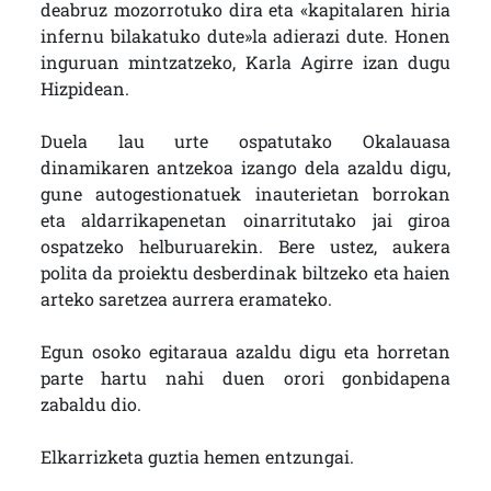
deabruz mozorrotuko dira eta «kapitalaren hiria
infernu bilakatuko dute»la adierazi dute. Honen
inguruan mintzatzeko, Karla Agirre izan dugu
Hizpidean.
Duela lau urte ospatutako Okalauasa
dinamikaren antzekoa izango dela azaldu digu,
gune autogestionatuek inauterietan borrokan
eta aldarrikapenetan oinarritutako jai giroa
ospatzeko helburuarekin. Bere ustez, aukera
polita da proiektu desberdinak biltzeko eta haien
arteko saretzea aurrera eramateko.
Egun osoko egitaraua azaldu digu eta horretan
parte hartu nahi duen orori gonbidapena
zabaldu dio.
Elkarrizketa guztia hemen entzungai.