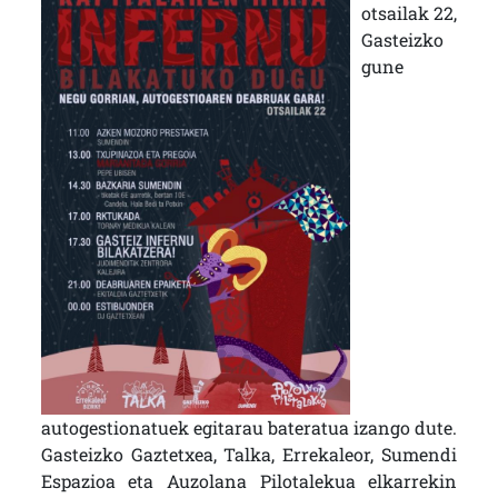
otsailak 22,
Gasteizko
gune
autogestionatuek egitarau bateratua izango dute.
Gasteizko Gaztetxea, Talka, Errekaleor, Sumendi
Espazioa eta Auzolana Pilotalekua elkarrekin