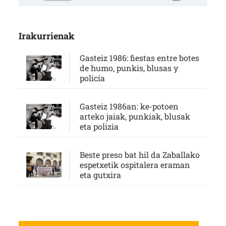
Irakurrienak
Gasteiz 1986: fiestas entre botes
de humo, punkis, blusas y
policía
Gasteiz 1986an: ke-potoen
arteko jaiak, punkiak, blusak
eta polizia
Beste preso bat hil da Zaballako
espetxetik ospitalera eraman
eta gutxira