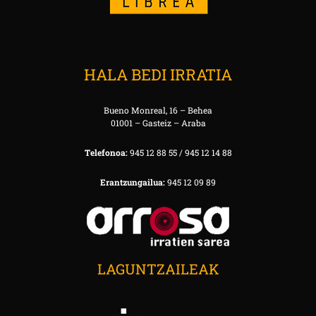
HALA BEDI IRRATIA
Bueno Monreal, 16 – Behea
01001 – Gasteiz – Araba
Telefonoa:
945 12 88 55 / 945 12 14 88
Erantzungailua:
945 12 09 89
LAGUNTZAILEAK