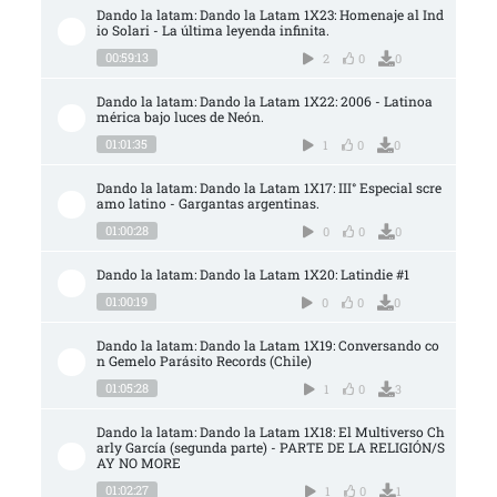
Dando la latam: Dando la Latam 1X23: Homenaje al Ind
io Solari - La última leyenda infinita.
00:59:13
2
0
0
Dando la latam: Dando la Latam 1X22: 2006 - Latinoa
mérica bajo luces de Neón.
01:01:35
1
0
0
Dando la latam: Dando la Latam 1X17: III° Especial scre
amo latino - Gargantas argentinas.
01:00:28
0
0
0
Dando la latam: Dando la Latam 1X20: Latindie #1
01:00:19
0
0
0
Dando la latam: Dando la Latam 1X19: Conversando co
n Gemelo Parásito Records (Chile)
01:05:28
1
0
3
Dando la latam: Dando la Latam 1X18: El Multiverso Ch
arly García (segunda parte) - PARTE DE LA RELIGIÓN/S
AY NO MORE
01:02:27
1
0
1