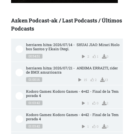
Azken Podcast-ak / Last Podcasts / Últimos
Podcasts
herriaren hitza: 2026/07/14 -  SHUAI JIAO: Mirari Riolo
bos Santos y Ekain Otegi.
00:54:51
2
1
0
herriaren hitza: 2026/07/21 -  ANDIMA ERRAZTI, rider 
de BMX amurrioarra
01:00:16
15
2
13
Kodoro Games: Kodoro Games - 4×42 - Final de la Tem
porada 4
01:03:42
1
0
2
Kodoro Games: Kodoro Games - 4×42 - Final de la Tem
porada 4
01:03:42
1
0
0