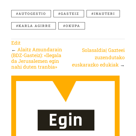
AUTOGESTIO
GASTEIZ
INAUTERI
KARLA AGIRRE
OKUPA
Edit
←
Alaitz Amundarain
Solasaldia| Gazteei
(BDZ-Gasteiz): «Ilegala
zuzendutako
da Jerusalemen egin
euskarazko edukiak
→
nahi duten tranbia»