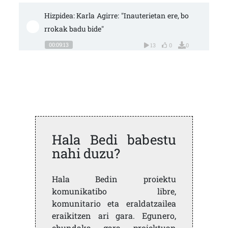
Hizpidea: Karla Agirre: "Inauterietan ere, bo
rrokak badu bide"
00:09:13
13
0
0
Hala Bedi babestu
nahi duzu?
Hala Bedin proiektu
komunikatibo libre,
komunitario eta eraldatzailea
eraikitzen ari gara. Egunero,
ehundaka gara proiektuan