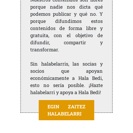
porque nadie nos dicta qué
podemos publicar y qué no. Y
porque difundimos estos
contenidos de forma libre y
gratuita, con el objetivo de
difundir, compartir y
transformar.
Sin halabelarris, las socias y
socios que apoyan
económicamente a Hala Bedi,
esto no sería posible. ¡Hazte
halabelarri y apoya a Hala Bedi!
EGIN ZAITEZ
HALABELARRI