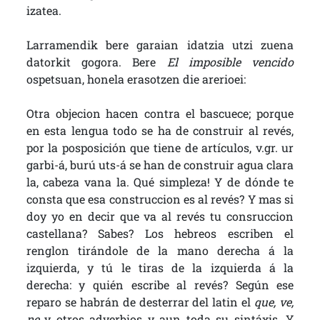
izatea.
Larramendik bere garaian idatzia utzi zuena
datorkit gogora. Bere
El imposible vencido
ospetsuan, honela erasotzen die arerioei:
Otra objecion hacen contra el bascuece; porque
en esta lengua todo se ha de construir al revés,
por la posposición que tiene de artículos, v.gr. ur
garbi-á, burú uts-á se han de construir agua clara
la, cabeza vana la. Qué simpleza! Y de dónde te
consta que esa construccion es al revés? Y mas si
doy yo en decir que va al revés tu consruccion
castellana? Sabes? Los hebreos escriben el
renglon tirándole de la mano derecha á la
izquierda, y tú le tiras de la izquierda á la
derecha: y quién escribe al revés? Según ese
reparo se habrán de desterrar del latin el
que, ve,
ne
y otros adverbios y aun toda su sintáxis. Y