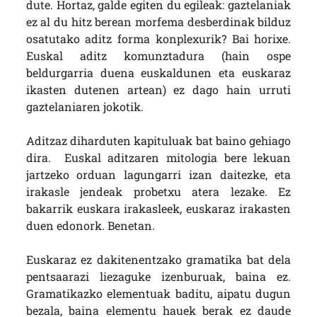
dute. Hortaz, galde egiten du egileak: gaztelaniak
ez al du hitz berean morfema desberdinak bilduz
osatutako aditz forma konplexurik? Bai horixe.
Euskal aditz komunztadura (hain ospe
beldurgarria duena euskaldunen eta euskaraz
ikasten dutenen artean) ez dago hain urruti
gaztelaniaren jokotik.
Aditzaz diharduten kapituluak bat baino gehiago
dira. Euskal aditzaren mitologia bere lekuan
jartzeko orduan lagungarri izan daitezke, eta
irakasle jendeak probetxu atera lezake. Ez
bakarrik euskara irakasleek, euskaraz irakasten
duen edonork. Benetan.
Euskaraz ez dakitenentzako gramatika bat dela
pentsaarazi liezaguke izenburuak, baina ez.
Gramatikazko elementuak baditu, aipatu dugun
bezala, baina elementu hauek berak ez daude