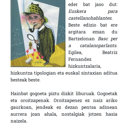
eder bat jaso dut:
Euskera para
castellanohablantes.
Beste edizio bat ere
argitara eman du
Bartzelonan
Basc per
a catalanoparlants
.
Egilea, Beatriz
Fernandez
hizkuntzalaria,
hizkuntza tipologian eta euskal sintaxian aditua
besteak beste.
Hainbat gogoeta piztu dizkit liburuak. Gogoetak
eta oroitzapenak. Oroitzapenez ez naiz ariko
gaurkoan, jendeak ez dezan pentsa adinean
aurrera joan ahala, nostalgiak jotzen hasia
naizela.