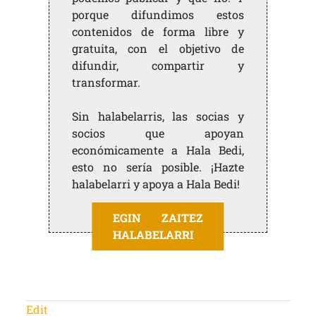
porque difundimos estos
contenidos de forma libre y
gratuita, con el objetivo de
difundir, compartir y
transformar.
Sin halabelarris, las socias y
socios que apoyan
económicamente a Hala Bedi,
esto no sería posible. ¡Hazte
halabelarri y apoya a Hala Bedi!
EGIN ZAITEZ
HALABELARRI
Edit