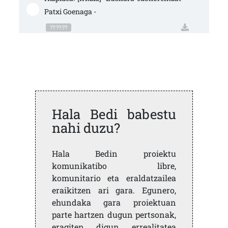
Patxi Goenaga -
??:??:??
Hala Bedi babestu
nahi duzu?
Hala Bedin proiektu
komunikatibo libre,
komunitario eta eraldatzailea
eraikitzen ari gara. Egunero,
ehundaka gara proiektuan
parte hartzen dugun pertsonak,
eragiten digun errealitatea