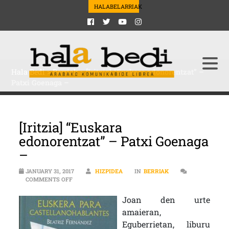
HALABELARRIAK
Hala Bedi
>
Berriak
>
[Iritzia] “Euskara edonorentzat” –
Patxi Goenaga –
[Iritzia] “Euskara
edonorentzat” – Patxi Goenaga
–
JANUARY 31, 2017
HIZPIDEA
IN
BERRIAK
ON [IRITZIA] “EUSKARA EDONORENTZAT” – PATXI GOEN
COMMENTS OFF
Joan den urte
amaieran,
Eguberrietan, liburu