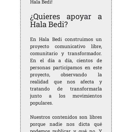
Hala Bedi!
¿Quieres apoyar a
Hala Bedi?
En Hala Bedi construimos un
proyecto comunicativo libre,
comunitario y transformador.
En el día a día, cientos de
personas participamos en este
proyecto, observando la
realidad que nos afecta y
tratando de transformarla
junto a los movimientos
populares.
Nuestros contenidos son libres
porque nadie nos dicta qué
podemos publicar y qué no. Y