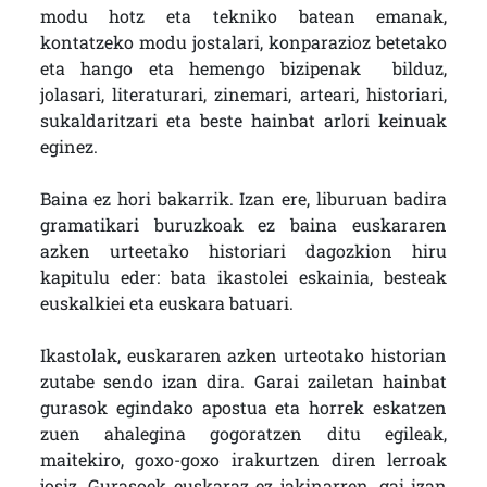
modu hotz eta tekniko batean emanak,
kontatzeko modu jostalari, konparazioz betetako
eta hango eta hemengo bizipenak bilduz,
jolasari, literaturari, zinemari, arteari, historiari,
sukaldaritzari eta beste hainbat arlori keinuak
eginez.
Baina ez hori bakarrik. Izan ere, liburuan badira
gramatikari buruzkoak ez baina euskararen
azken urteetako historiari dagozkion hiru
kapitulu eder: bata ikastolei eskainia, besteak
euskalkiei eta euskara batuari.
Ikastolak, euskararen azken urteotako historian
zutabe sendo izan dira. Garai zailetan hainbat
gurasok egindako apostua eta horrek eskatzen
zuen ahalegina gogoratzen ditu egileak,
maitekiro, goxo-goxo irakurtzen diren lerroak
josiz. Gurasoek euskaraz ez jakinarren, gai izan