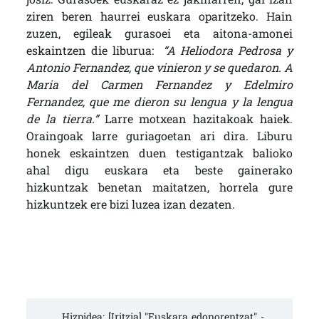
ziren beren haurrei euskara oparitzeko. Hain
zuzen, egileak gurasoei eta aitona-amonei
eskaintzen die liburua:
“A Heliodora Pedrosa y
Antonio Fernandez, que vinieron y se quedaron. A
Maria del Carmen Fernandez y Edelmiro
Fernandez, que me dieron su lengua y la lengua
de la tierra.”
Larre motxean hazitakoak haiek.
Oraingoak larre guriagoetan ari dira. Liburu
honek eskaintzen duen testigantzak balioko
ahal digu euskara eta beste gainerako
hizkuntzak benetan maitatzen, horrela gure
hizkuntzek ere bizi luzea izan dezaten.
Hizpidea: [Iritzia] "Euskara edonorentzat" - 