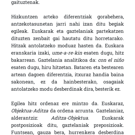
gaituztenak.
Hizkuntzen arteko diferentziak gorabehera,
antzekotasunetan jarri nahi izan ditu begiak
egileak. Euskarak eta gaztelaniak partekatzen
dituzten zenbait gai hautatu ditu horretarako.
Hitzak antolatzeko moduaz hasten da. Euskara
eranskaria izaki,
ume-a-re-kin
esaten dugu, hitz
bakarrean. Gaztelania analitikoa da:
con el niño
esaten dugu, hiru hitzetan. Bataren eta bestearen
artean dagoen diferentzia, itxuraz handia baina
sakonean, ez da hainbesterako, osagaiak
antolatzeko modu desberdinak dira, besterik ez.
Egilea hitz ordenaz ere mintzo da. Euskaraz,
Objektua-Aditza
da ordena arrunta. Gaztelaniaz,
alderantziz:
Aditza-Objektua.
Euskarak
postposizioak ditu, gaztelaniak preposizioak.
Funtsean, gauza bera, hurrenkera desberdina