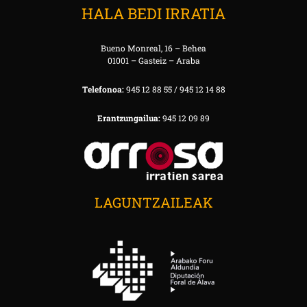
HALA BEDI IRRATIA
Bueno Monreal, 16 – Behea
01001 – Gasteiz – Araba
Telefonoa:
945 12 88 55 / 945 12 14 88
Erantzungailua:
945 12 09 89
LAGUNTZAILEAK