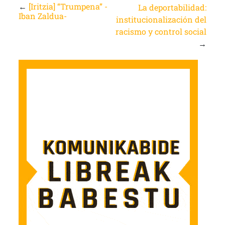
←
[Iritzia] “Trumpena” -
La deportabilidad:
Iban Zaldua-
institucionalización del
racismo y control social
→