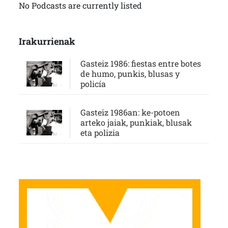
No Podcasts are currently listed
Irakurrienak
Gasteiz 1986: fiestas entre botes
de humo, punkis, blusas y
policía
Gasteiz 1986an: ke-potoen
arteko jaiak, punkiak, blusak
eta polizia