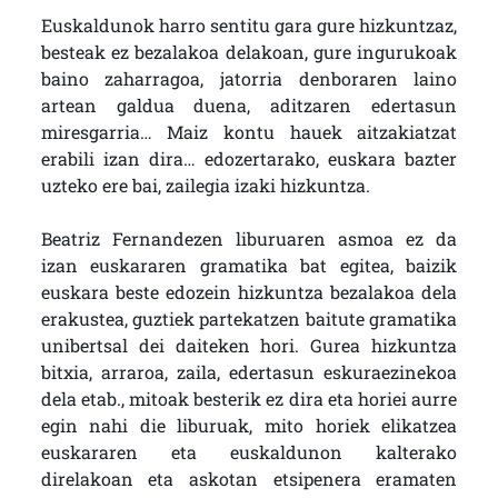
Euskaldunok harro sentitu gara gure hizkuntzaz,
besteak ez bezalakoa delakoan, gure ingurukoak
baino zaharragoa, jatorria denboraren laino
artean galdua duena, aditzaren edertasun
miresgarria… Maiz kontu hauek aitzakiatzat
erabili izan dira… edozertarako, euskara bazter
uzteko ere bai, zailegia izaki hizkuntza.
Beatriz Fernandezen liburuaren asmoa ez da
izan euskararen gramatika bat egitea, baizik
euskara beste edozein hizkuntza bezalakoa dela
erakustea, guztiek partekatzen baitute gramatika
unibertsal dei daiteken hori. Gurea hizkuntza
bitxia, arraroa, zaila, edertasun eskuraezinekoa
dela etab., mitoak besterik ez dira eta horiei aurre
egin nahi die liburuak, mito horiek elikatzea
euskararen eta euskaldunon kalterako
direlakoan eta askotan etsipenera eramaten