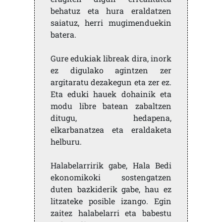
behatuz eta hura eraldatzen
saiatuz, herri mugimenduekin
batera.
Gure edukiak libreak dira, inork
ez digulako agintzen zer
argitaratu dezakegun eta zer ez.
Eta eduki hauek dohainik eta
modu libre batean zabaltzen
ditugu, hedapena,
elkarbanatzea eta eraldaketa
helburu.
Halabelarririk gabe, Hala Bedi
ekonomikoki sostengatzen
duten bazkiderik gabe, hau ez
litzateke posible izango. Egin
zaitez halabelarri eta babestu