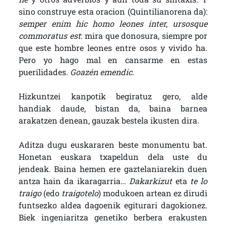
sino construye esta oracion (Quintilianorena da):
semper enim hic homo leones inter, ursosque
commoratus est
: mira que donosura, siempre por
que este hombre leones entre osos y vivido ha.
Pero yo hago mal en cansarme en estas
puerilidades.
Goazén emendic.
Hizkuntzei kanpotik begiratuz gero, alde
handiak daude, bistan da, baina barnea
arakatzen denean, gauzak bestela ikusten dira.
Aditza dugu euskararen beste monumentu bat.
Honetan euskara txapeldun dela uste du
jendeak. Baina hemen ere gaztelaniarekin duen
antza hain da ikaragarria…
Dakarkizut
eta
te lo
traigo
(edo
traigotelo
) modukoen artean ez dirudi
funtsezko aldea dagoenik egiturari dagokionez.
Biek ingeniaritza genetiko berbera erakusten