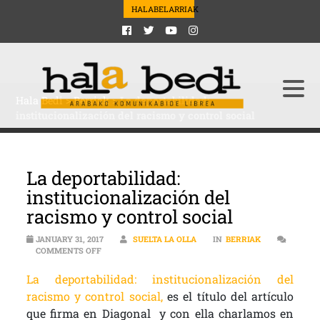
HALABELARRIAK
Hala Bedi
>
Berriak
>
La deportabilidad:
institucionalización del racismo y control social
La deportabilidad:
institucionalización del
racismo y control social
JANUARY 31, 2017
SUELTA LA OLLA
IN
BERRIAK
ON LA DEPORTABILIDAD: INSTITUCIONALIZACIÓN DEL 
COMMENTS OFF
La deportabilidad: institucionalización del
racismo y control social,
es el título del artículo
que firma en Diagonal
y con ella charlamos en