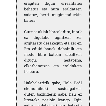
eragiten digun errealitatea
behatuz eta hura eraldatzen
saiatuz, herri mugimenduekin
batera.
Gure edukiak libreak dira, inork
ez digulako agintzen zer
argitaratu dezakegun eta zer ez.
Eta eduki hauek dohainik eta
modu libre batean zabaltzen
ditugu, hedapena,
elkarbanatzea eta eraldaketa
helburu.
Halabelarririk gabe, Hala Bedi
ekonomikoki sostengatzen
duten bazkiderik gabe, hau ez
litzateke posible izango. Egin
zaitez halabelarri eta babestu