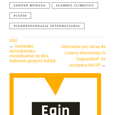
ANDER MORAZA
CAMBIO CLIMATICO
COP28
CORRESPONSALIA INTERNACIONAL
Edit
←
Gasteizko
Afectados por obras de
antzokietako
Luxury denuncian la
eserlekuetan ez dira
“impunidad” de
kabitzen gorputz lodiak
Antépara del PP
→