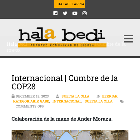
HALABELARRIAK
Hala Bedi
>
Suelta la olla
>
Internacional | Cumbre de la
COP28
Internacional | Cumbre de la
COP28
DECEMBER 18, 2023
SUELTA LA OLLA
IN
BERRIAK
,
KATEGORIARIK GABE
,
INTERNACIONAL
,
SUELTA LA OLLA
ON INTERNACIONAL | CUMBRE DE LA COP28
COMMENTS OFF
Colaboración de la mano de Ander Moraza.