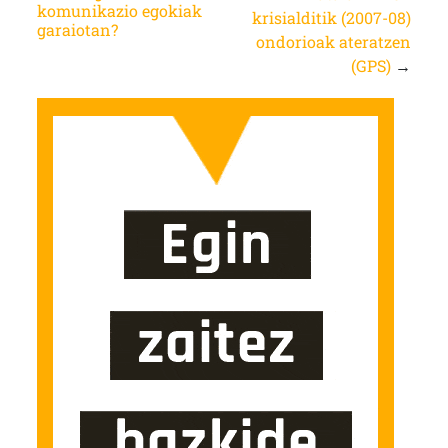
komunikazio egokiak
krisialditik (2007-08)
garaiotan?
ondorioak ateratzen
(GPS)
→