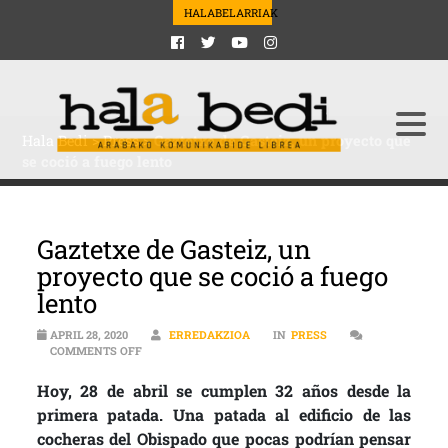
HALABELARRIAK
Hala Bedi
>
Press
>
Gaztetxe de Gasteiz, un proyecto que
se coció a fuego lento
Gaztetxe de Gasteiz, un
proyecto que se coció a fuego
lento
APRIL 28, 2020
ERREDAKZIOA
IN
PRESS
ON GAZTETXE DE GASTEIZ, UN PROYECTO QUE SE COCI
COMMENTS OFF
Hoy, 28 de abril se cumplen 32 años desde la
primera patada. Una patada al edificio de las
cocheras del Obispado que pocas podrían pensar