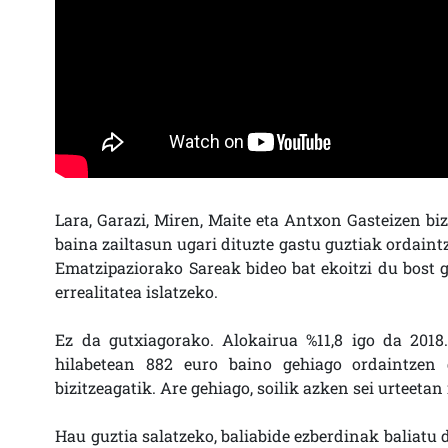
Lara, Garazi, Miren, Maite eta Antxon Gasteizen biz
baina zailtasun ugari dituzte gastu guztiak ordaintz
Ematzipaziorako Sareak bideo bat ekoitzi du bost 
errealitatea islatzeko.
Ez da gutxiagorako. Alokairua %11,8 igo da 2018
hilabetean 882 euro baino gehiago ordaintzen 
bizitzeagatik. Are gehiago, soilik azken sei urteeta
Hau guztia salatzeko, baliabide ezberdinak baliatu 