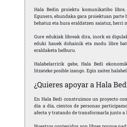
Hala Bedin proiektu komunikatibo libre, 
Egunero, ehundaka gara proiektuan parte h
behatuz eta hura eraldatzen saiatuz, herr
Gure edukiak libreak dira, inork ez digula
eduki hauek dohainik eta modu libre bat
eraldaketa helburu.
Halabelarririk gabe, Hala Bedi ekonomi
litzateke posible izango. Egin zaitez halabe
¿Quieres apoyar a Hala Bed
En Hala Bedi construimos un proyecto comu
día a día, cientos de personas participam
afecta y tratando de transformarla junto a
Nuestros contenidos son libres porque nad