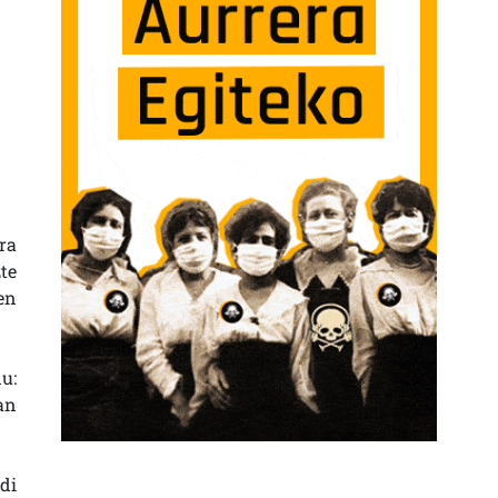
ra
te
en
u:
an
di