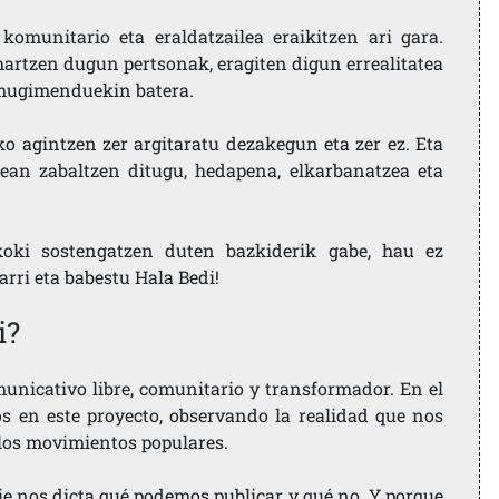
komunitario eta eraldatzailea eraikitzen ari gara.
artzen dugun pertsonak, eragiten digun errealitatea
i mugimenduekin batera.
ko agintzen zer argitaratu dezakegun eta zer ez. Eta
ean zabaltzen ditugu, hedapena, elkarbanatzea eta
koki sostengatzen duten bazkiderik gabe, hau ez
larri eta babestu Hala Bedi!
i?
nicativo libre, comunitario y transformador. En el
os en este proyecto, observando la realidad que nos
 los movimientos populares.
ie nos dicta qué podemos publicar y qué no. Y porque