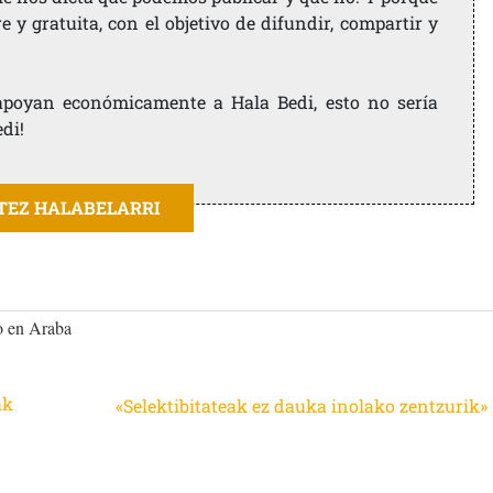
 y gratuita, con el objetivo de difundir, compartir y
e apoyan económicamente a Hala Bedi, esto no sería
edi!
ITEZ HALABELARRI
co en Araba
ak
«Selektibitateak ez dauka inolako zentzurik»