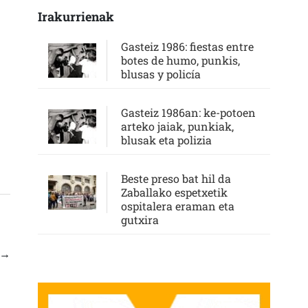
Irakurrienak
Gasteiz 1986: fiestas entre
botes de humo, punkis,
blusas y policía
Gasteiz 1986an: ke-potoen
arteko jaiak, punkiak,
blusak eta polizia
Beste preso bat hil da
Zaballako espetxetik
ospitalera eraman eta
gutxira
→