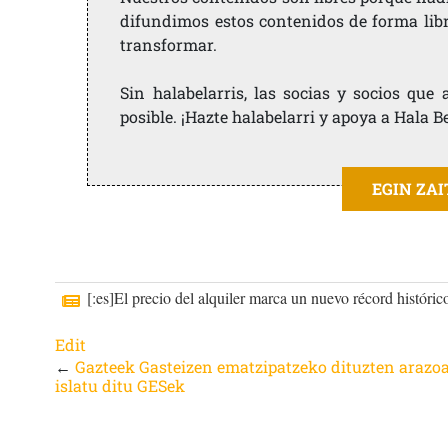
difundimos estos contenidos de forma libre
transformar.
Sin halabelarris, las socias y socios qu
posible. ¡Hazte halabelarri y apoya a Hala B
EGIN ZA
[:es]El precio del alquiler marca un nuevo récord históri
Edit
←
Gazteek Gasteizen ematzipatzeko dituzten arazo
islatu ditu GESek