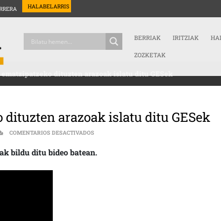
HALABELARRIS
RRERA
BERRIAK
IRITZIAK
HA
ZOZKETAK
 ematzipatzeko dituzten arazoak islatu ditu GESek
 dituzten arazoak islatu ditu GESek
EN GAZTEEK GASTEIZEN EMATZIPATZEKO DIT
COMENTARIOS DESACTIVADOS
k bildu ditu bideo batean.