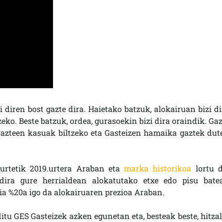
i diren bost gazte dira. Haietako batzuk, alokairuan bizi di
eko. Beste batzuk, ordea, gurasoekin bizi dira oraindik. Gaz
gazteen kasuak biltzeko eta Gasteizen hamaika gaztek dut
.urtetik 2019.urtera Araban eta
marka historikoa
lortu d
dira gure herrialdean alokatutako etxe edo pisu bate
n ia %20a igo da alokairuaren prezioa Araban.
ditu GES Gasteizek azken egunetan eta, besteak beste, hitzal