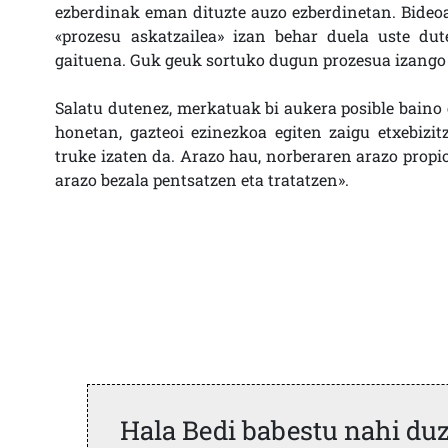
ezberdinak eman dituzte auzo ezberdinetan. Bideoa
«prozesu askatzailea» izan behar duela uste dut
gaituena. Guk geuk sortuko dugun prozesua izango
Salatu dutenez, merkatuak bi aukera posible baino 
honetan, gazteoi ezinezkoa egiten zaigu etxebizit
truke izaten da. Arazo hau, norberaren arazo propio
arazo bezala pentsatzen eta tratatzen».
Hala Bedi babestu nahi du