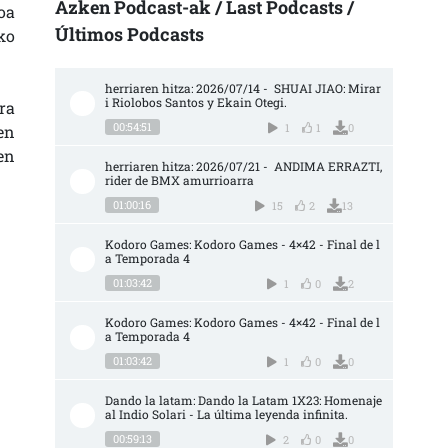
Azken Podcast-ak / Last Podcasts /
oa
Últimos Podcasts
ko
herriaren hitza: 2026/07/14 -  SHUAI JIAO: Mirar
i Riolobos Santos y Ekain Otegi.
ra
00:54:51
1
1
0
en
en
herriaren hitza: 2026/07/21 -  ANDIMA ERRAZTI, 
rider de BMX amurrioarra
01:00:16
15
2
13
Kodoro Games: Kodoro Games - 4×42 - Final de l
a Temporada 4
01:03:42
1
0
2
Kodoro Games: Kodoro Games - 4×42 - Final de l
a Temporada 4
01:03:42
1
0
0
Dando la latam: Dando la Latam 1X23: Homenaje 
al Indio Solari - La última leyenda infinita.
00:59:13
2
0
0