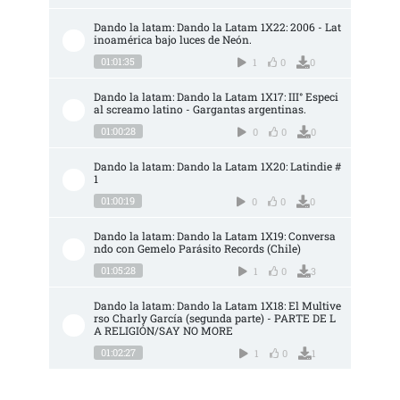
Dando la latam: Dando la Latam 1X22: 2006 - Lat
inoamérica bajo luces de Neón.
01:01:35
1
0
0
Dando la latam: Dando la Latam 1X17: III° Especi
al screamo latino - Gargantas argentinas.
01:00:28
0
0
0
Dando la latam: Dando la Latam 1X20: Latindie #
1
01:00:19
0
0
0
Dando la latam: Dando la Latam 1X19: Conversa
ndo con Gemelo Parásito Records (Chile)
01:05:28
1
0
3
Dando la latam: Dando la Latam 1X18: El Multive
rso Charly García (segunda parte) - PARTE DE L
A RELIGIÓN/SAY NO MORE
01:02:27
1
0
1