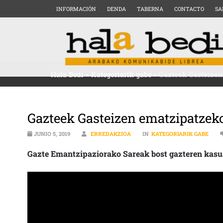
INFORMACIÓN
DENDA
TABERNA
CONTACTO
SA
Hala Bedi
>
Kategoriarik gabe
>
Gazteek Gasteizen
Gazteek Gasteizen ematzipatzeko
JUNIO 5, 2019
ERREDAKZIOA
IN
KATEGORIARIK GABE
Gazte Emantzipaziorako Sareak bost gazteren kasua