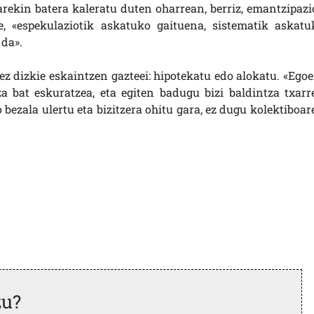
rekin batera kaleratu duten oharrean, berriz, emantzipazi
e, «espekulaziotik askatuko gaituena, sistematik askatu
 da».
ez dizkie eskaintzen gazteei: hipotekatu edo alokatu. «Egoe
za bat eskuratzea, eta egiten badugu bizi baldintza txarr
 bezala ulertu eta bizitzera ohitu gara, ez dugu kolektiboar
zu?