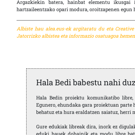
Argazkiekin batera, hainbat elementu ikusgai 
hartzaileentzako opari modura, oroitzapenen egun 
Albiste hau alea.eus-ek argitaratu du eta Creativ
Jatorrizko albistea eta informazio osatuagoa
hemen 
Hala Bedi babestu nahi du
Hala Bedin proiektu komunikatibo libre, 
Egunero, ehundaka gara proiektuan parte h
behatuz eta hura eraldatzen saiatuz, herr
Gure edukiak libreak dira, inork ez digula
eduki hauek dohainik eta modu libre bat