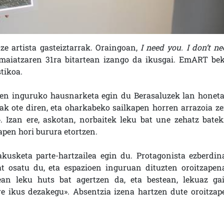
ze artista gasteiztarrak. Oraingoan,
I need you
. I don’t n
maiatzaren 31ra bitartean izango da ikusgai. EmART bek
tikoa.
n inguruko hausnarketa egin du Berasaluzek lan honeta
ak ote diren, eta oharkabeko sailkapen horren arrazoia ze
 Izan ere, askotan, norbaitek leku bat une zehatz batek
zapen hori burura etortzen.
rakusketa parte-hartzailea egin du. Protagonista ezberdin
at osatu du, eta espazioen inguruan dituzten oroitzapen
ean leku huts bat agertzen da, eta bestean, lekuaz gai
re ikus dezakegu». Absentzia izena hartzen dute oroitzap