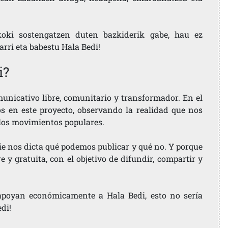
koki sostengatzen duten bazkiderik gabe, hau ez
larri eta babestu Hala Bedi!
i?
nicativo libre, comunitario y transformador. En el
os en este proyecto, observando la realidad que nos
 los movimientos populares.
ie nos dicta qué podemos publicar y qué no. Y porque
 y gratuita, con el objetivo de difundir, compartir y
e apoyan económicamente a Hala Bedi, esto no sería
edi!