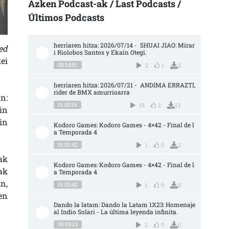
Azken Podcast-ak / Last Podcasts /
Últimos Podcasts
herriaren hitza: 2026/07/14 -  SHUAI JIAO: Mirar
eed
i Riolobos Santos y Ekain Otegi.
ei
00:54:51
2
1
0
herriaren hitza: 2026/07/21 -  ANDIMA ERRAZTI, 
rider de BMX amurrioarra
n:
01:00:16
15
2
13
in
in
Kodoro Games: Kodoro Games - 4×42 - Final de l
a Temporada 4
01:03:42
1
0
2
ak
Kodoro Games: Kodoro Games - 4×42 - Final de l
ak
a Temporada 4
n,
01:03:42
1
0
0
en
Dando la latam: Dando la Latam 1X23: Homenaje 
al Indio Solari - La última leyenda infinita.
00:59:13
2
0
0