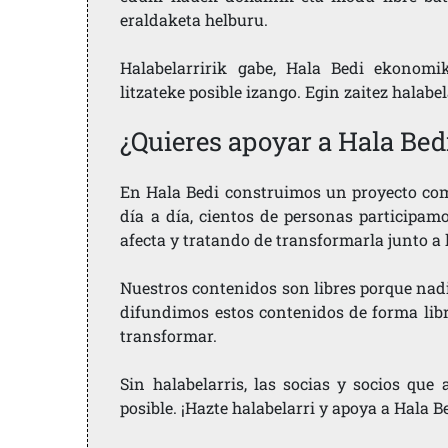
eraldaketa helburu.
Halabelarririk gabe, Hala Bedi ekonomi
litzateke posible izango. Egin zaitez halabe
¿Quieres apoyar a Hala Bed
En Hala Bedi construimos un proyecto comu
día a día, cientos de personas participam
afecta y tratando de transformarla junto a
Nuestros contenidos son libres porque nad
difundimos estos contenidos de forma libre
transformar.
Sin halabelarris, las socias y socios qu
posible. ¡Hazte halabelarri y apoya a Hala B