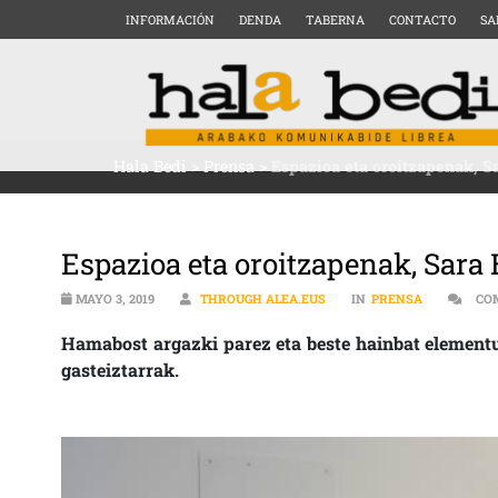
INFORMACIÓN
DENDA
TABERNA
CONTACTO
SA
Hala Bedi
>
Prensa
>
Espazioa eta oroitzapenak, Sa
Espazioa eta oroitzapenak, Sara 
MAYO 3, 2019
THROUGH ALEA.EUS
IN
PRENSA
CO
Hamabost argazki parez eta beste hainbat elementu
gasteiztarrak.