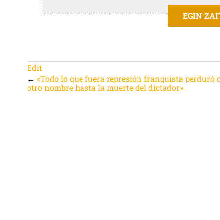
EGIN ZA
Edit
←
«Todo lo que fuera represión franquista perduró 
otro nombre hasta la muerte del dictador»