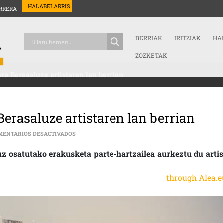
HALABELARRIS
RRERA
BERRIAK
IRITZIAK
HA
ZOZKETAK
ra Berasaluze artistaren lan berrian
Berasaluze artistaren lan berrian
EN ESPAZIOA ETA OROITZAPENAK, SARA BERASALUZ
MENTARIOS DESACTIVADOS
z osatutako erakusketa parte-hartzailea aurkeztu du artis
through Alea.e