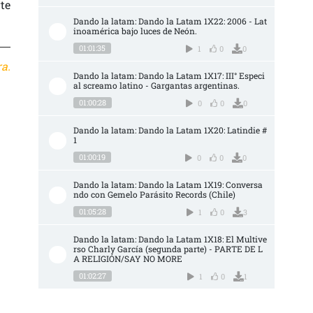
te
Dando la latam: Dando la Latam 1X22: 2006 - Lat
inoamérica bajo luces de Neón.
01:01:35
1
0
0
a.
Dando la latam: Dando la Latam 1X17: III° Especi
al screamo latino - Gargantas argentinas.
01:00:28
0
0
0
Dando la latam: Dando la Latam 1X20: Latindie #
1
01:00:19
0
0
0
Dando la latam: Dando la Latam 1X19: Conversa
ndo con Gemelo Parásito Records (Chile)
01:05:28
1
0
3
Dando la latam: Dando la Latam 1X18: El Multive
rso Charly García (segunda parte) - PARTE DE L
A RELIGIÓN/SAY NO MORE
01:02:27
1
0
1