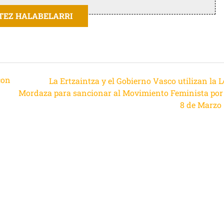
ITEZ HALABELARRI
con
La Ertzaintza y el Gobierno Vasco utilizan la 
Mordaza para sancionar al Movimiento Feminista por 
8 de Marzo