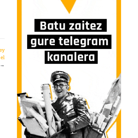
Ley
el
→