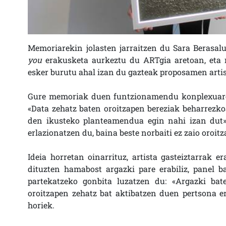
Memoriarekin jolasten jarraitzen du Sara Berasalu
you
erakusketa aurkeztu du ARTgia aretoan, eta 
esker burutu ahal izan du gazteak proposamen artis
Gure memoriak duen funtzionamendu konplexuare
«Data zehatz baten oroitzapen bereziak beharrezko
den ikusteko planteamendua egin nahi izan dut».
erlazionatzen du, baina beste norbaiti ez zaio oroit
Ideia horretan oinarrituz, artista gasteiztarrak e
dituzten hamabost argazki pare erabiliz, panel b
partekatzeko gonbita luzatzen du: «Argazki bat
oroitzapen zehatz bat aktibatzen duen pertsona e
horiek.