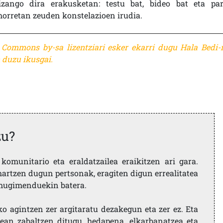
izango dira erakusketan: testu bat, bideo bat eta par
horretan zeuden konstelazioen irudia.
e Commons by-sa lizentziari esker ekarri dugu Hala Bedi-r
duzu ikusgai.
zu?
komunitario eta eraldatzailea eraikitzen ari gara.
artzen dugun pertsonak, eragiten digun errealitatea
i mugimenduekin batera.
ko agintzen zer argitaratu dezakegun eta zer ez. Eta
ean zabaltzen ditugu, hedapena, elkarbanatzea eta