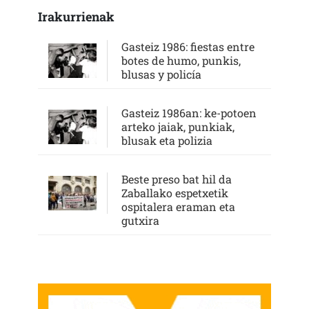
Irakurrienak
Gasteiz 1986: fiestas entre
botes de humo, punkis,
blusas y policía
Gasteiz 1986an: ke-potoen
arteko jaiak, punkiak,
blusak eta polizia
Beste preso bat hil da
Zaballako espetxetik
ospitalera eraman eta
gutxira