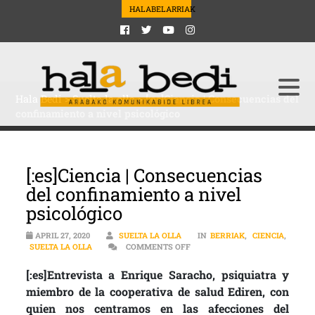
HALABELARRIAK
Hala Bedi
>
Suelta la olla
>
[:es]Ciencia | Consecuencias del
confinamiento a nivel psicológico
[:es]Ciencia | Consecuencias
del confinamiento a nivel
psicológico
APRIL 27, 2020
SUELTA LA OLLA
IN
BERRIAK
,
CIENCIA
,
ON [:ES]CIENCIA | CONSECUENC
SUELTA LA OLLA
COMMENTS OFF
[:es]Entrevista a Enrique Saracho, psiquiatra y
miembro de la cooperativa de salud Ediren, con
quien nos centramos en las afecciones del