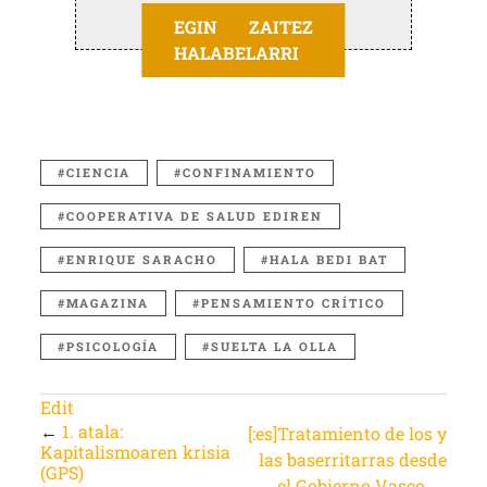
EGIN ZAITEZ
HALABELARRI
CIENCIA
CONFINAMIENTO
COOPERATIVA DE SALUD EDIREN
ENRIQUE SARACHO
HALA BEDI BAT
MAGAZINA
PENSAMIENTO CRÍTICO
PSICOLOGÍA
SUELTA LA OLLA
Edit
←
1. atala:
[:es]Tratamiento de los y
Kapitalismoaren krisia
las baserritarras desde
(GPS)
el Gobierno Vasco
→