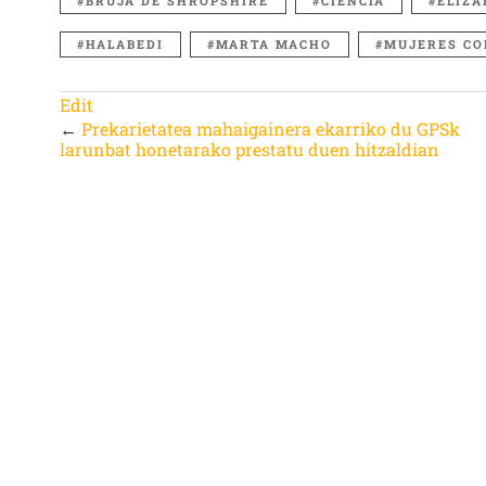
BRUJA DE SHROPSHIRE
CIENCIA
ELIZA
HALABEDI
MARTA MACHO
MUJERES CO
Edit
←
Prekarietatea mahaigainera ekarriko du GPSk
larunbat honetarako prestatu duen hitzaldian