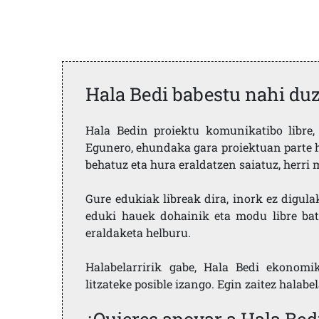
Hala Bedi babestu nahi du
Hala Bedin proiektu komunikatibo libre, 
Egunero, ehundaka gara proiektuan parte h
behatuz eta hura eraldatzen saiatuz, herr
Gure edukiak libreak dira, inork ez digula
eduki hauek dohainik eta modu libre bat
eraldaketa helburu.
Halabelarririk gabe, Hala Bedi ekonomi
litzateke posible izango. Egin zaitez halabe