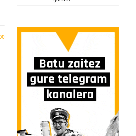
700
→