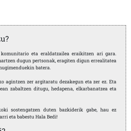
zu?
komunitario eta eraldatzailea eraikitzen ari gara.
artzen dugun pertsonak, eragiten digun errealitatea
i mugimenduekin batera.
ko agintzen zer argitaratu dezakegun eta zer ez. Eta
ean zabaltzen ditugu, hedapena, elkarbanatzea eta
koki sostengatzen duten bazkiderik gabe, hau ez
larri eta babestu Hala Bedi!