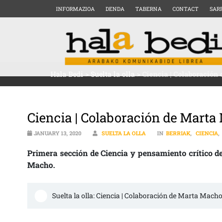
INFORMAZIOA
DENDA
TABERNA
CONTACT
SAR
Hala Bedi
>
Suelta la olla
>
Ciencia | Colaboració
Ciencia | Colaboración de Mart
JANUARY 13, 2020
SUELTA LA OLLA
IN
BERRIAK
,
CIENCIA
,
Primera sección de Ciencia y pensamiento crítico d
Macho.
Suelta la olla: Ciencia | Colaboración de Marta Mach