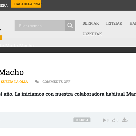
HALABELARRIAK
RERA
BERRIAK
IRITZIAK
HA
ZOZKETAK
n de Marta Macho
a Macho
ON CIENCIA | COLABORACIÓN DE MAR
SUELTA LA OLLA
COMMENTS OFF
el año. La iniciamos con nuestra colaboradora habitual Mar
o
00:30:24
3
0
2