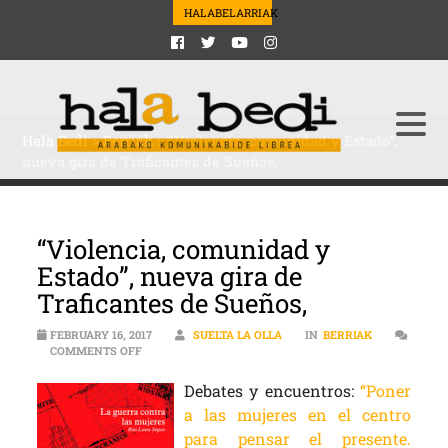
HALABELARRIAK
Hala Bedi
>
Berriak
>
“Violencia, comunidad y Estado”,
nueva gira de Traficantes de Sueños,
“Violencia, comunidad y
Estado”, nueva gira de
Traficantes de Sueños,
FEBRUARY 16, 2017
SUELTA LA OLLA
IN
BERRIAK
ON “VIOLENCIA, COMUNIDAD Y ESTADO”, NUEVA GIRA 
COMMENTS OFF
Debates y encuentros:
“Poner
a las mujeres en el centro
para pensar el presente.