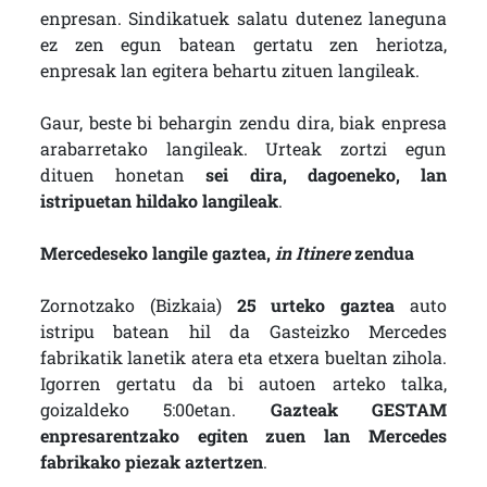
enpresan. Sindikatuek salatu dutenez laneguna
ez zen egun batean gertatu zen heriotza,
enpresak lan egitera behartu zituen langileak.
Gaur, beste bi behargin zendu dira, biak enpresa
arabarretako langileak. Urteak zortzi egun
dituen honetan
sei dira, dagoeneko, lan
istripuetan hildako langileak
.
Mercedeseko langile gaztea,
in Itinere
zendua
Zornotzako (Bizkaia)
25 urteko gaztea
auto
istripu batean hil da Gasteizko Mercedes
fabrikatik lanetik atera eta etxera bueltan zihola.
Igorren gertatu da bi autoen arteko talka,
goizaldeko 5:00etan.
Gazteak GESTAM
enpresarentzako egiten zuen lan Mercedes
fabrikako piezak aztertzen
.