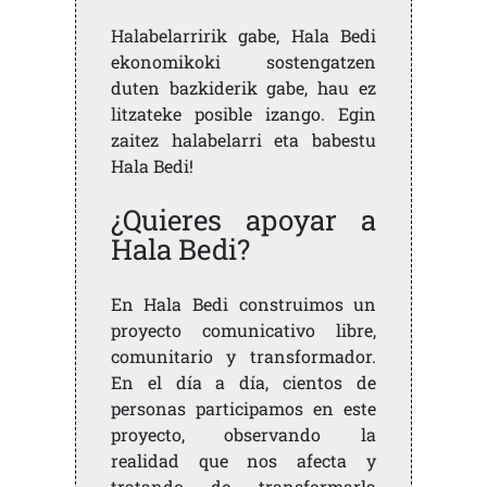
Halabelarririk gabe, Hala Bedi
ekonomikoki sostengatzen
duten bazkiderik gabe, hau ez
litzateke posible izango. Egin
zaitez halabelarri eta babestu
Hala Bedi!
¿Quieres apoyar a
Hala Bedi?
En Hala Bedi construimos un
proyecto comunicativo libre,
comunitario y transformador.
En el día a día, cientos de
personas participamos en este
proyecto, observando la
realidad que nos afecta y
tratando de transformarla