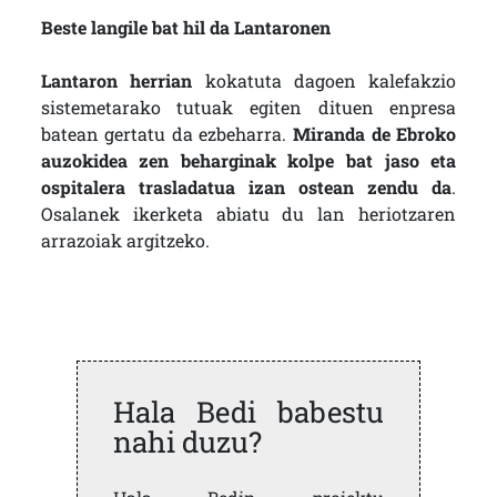
Beste langile bat hil da Lantaronen
Lantaron herrian
kokatuta dagoen kalefakzio
sistemetarako tutuak egiten dituen enpresa
batean gertatu da ezbeharra.
Miranda de Ebroko
auzokidea zen beharginak kolpe bat jaso eta
ospitalera trasladatua izan ostean zendu da
.
Osalanek ikerketa abiatu du lan heriotzaren
arrazoiak argitzeko.
Hala Bedi babestu
nahi duzu?