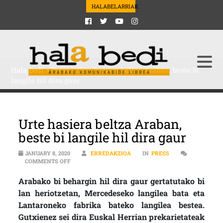
HALABELARRIAK
Hala Bedi
>
Press
>
Urte hasiera beltza Araban, beste bi
langile hil dira gaur
Urte hasiera beltza Araban,
beste bi langile hil dira gaur
JANUARY 8, 2020
ERREDAKZIOA
IN
PRESS
ON URTE HASIERA BELTZA ARABAN, BESTE BI LANGILE 
COMMENTS OFF
Arabako bi behargin hil dira gaur gertatutako bi
lan heriotzetan, Mercedeseko langilea bata eta
Lantaroneko fabrika bateko langilea bestea.
Gutxienez sei dira Euskal Herrian prekarietateak