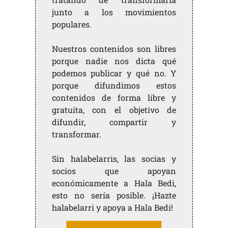
junto a los movimientos
populares.
Nuestros contenidos son libres
porque nadie nos dicta qué
podemos publicar y qué no. Y
porque difundimos estos
contenidos de forma libre y
gratuita, con el objetivo de
difundir, compartir y
transformar.
Sin halabelarris, las socias y
socios que apoyan
económicamente a Hala Bedi,
esto no sería posible. ¡Hazte
halabelarri y apoya a Hala Bedi!