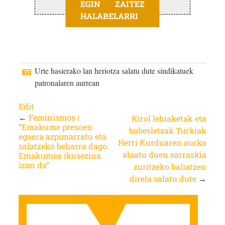
EGIN ZAITEZ
HALABELARRI
Urte hasierako lan heriotza salatu dute sindikatuek
patronalaren aurrean
Edit
←
Feminismos |
Kirol lehiaketak eta
“Emakume presoen
babesletzak Turkiak
egoera azpimarratu eta
Herri Kurduaren aurka
salatzeko beharra dago.
abiatu duen sarraskia
Emakumea ikusezina
izan da”
zuritzeko baliatzen
direla salatu dute
→