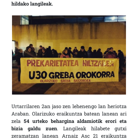
hildako langileak.
Urtarrilaren 2an jaso zen lehenengo lan heriotza
Araban. Olarizuko eraikuntza batean lanean ari
zela
54 urteko behargina aldamiotik erori eta
bizia galdu zuen
. Langileak hilabete gutxi
zeramatzan lanean Arnaiz Asc 21 eraikuntza