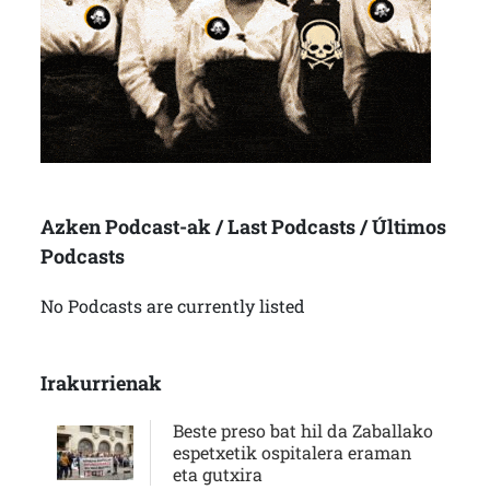
Azken Podcast-ak / Last Podcasts / Últimos
Podcasts
No Podcasts are currently listed
Irakurrienak
Beste preso bat hil da Zaballako
espetxetik ospitalera eraman
eta gutxira