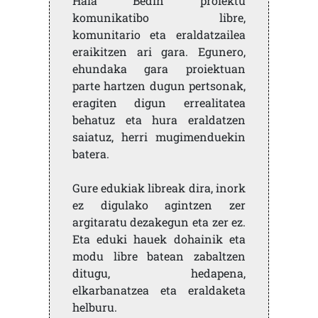
Hala Bedin proiektu
komunikatibo libre,
komunitario eta eraldatzailea
eraikitzen ari gara. Egunero,
ehundaka gara proiektuan
parte hartzen dugun pertsonak,
eragiten digun errealitatea
behatuz eta hura eraldatzen
saiatuz, herri mugimenduekin
batera.
Gure edukiak libreak dira, inork
ez digulako agintzen zer
argitaratu dezakegun eta zer ez.
Eta eduki hauek dohainik eta
modu libre batean zabaltzen
ditugu, hedapena,
elkarbanatzea eta eraldaketa
helburu.