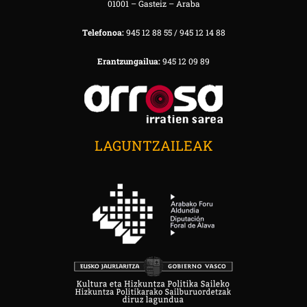
01001 – Gasteiz – Araba
Telefonoa:
945 12 88 55 / 945 12 14 88
Erantzungailua:
945 12 09 89
LAGUNTZAILEAK