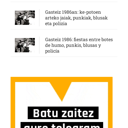
Gasteiz 1986an: ke-potoen
arteko jaiak, punkiak, blusak
eta polizia
Gasteiz 1986: fiestas entre botes
de humo, punkis, blusas y
policía