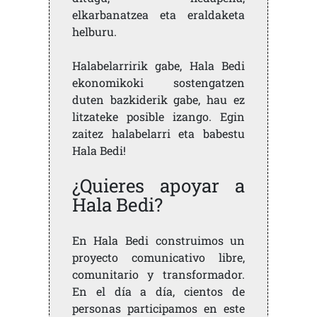
elkarbanatzea eta eraldaketa
helburu.
Halabelarririk gabe, Hala Bedi
ekonomikoki sostengatzen
duten bazkiderik gabe, hau ez
litzateke posible izango. Egin
zaitez halabelarri eta babestu
Hala Bedi!
¿Quieres apoyar a
Hala Bedi?
En Hala Bedi construimos un
proyecto comunicativo libre,
comunitario y transformador.
En el día a día, cientos de
personas participamos en este