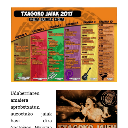
Udaberriaren
amaiera
aprobetxatuz,
auzoetako jaiak
hasi dira
Gasteizen. Maiatza