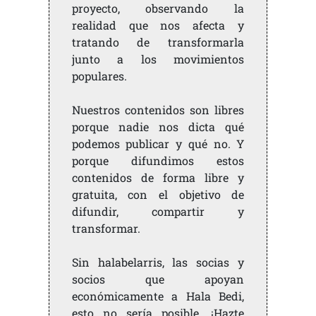
proyecto, observando la
realidad que nos afecta y
tratando de transformarla
junto a los movimientos
populares.
Nuestros contenidos son libres
porque nadie nos dicta qué
podemos publicar y qué no. Y
porque difundimos estos
contenidos de forma libre y
gratuita, con el objetivo de
difundir, compartir y
transformar.
Sin halabelarris, las socias y
socios que apoyan
económicamente a Hala Bedi,
esto no sería posible. ¡Hazte