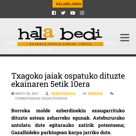
HALABELARRIS
Hala Bedi
>
Berriak
>
Txagoko jaiak ospatuko dituzte
ekainaren 5etik 10era
Txagoko jaiak ospatuko dituzte
ekainaren 5etik 10era
MAYO 29, 2017
ERREDAKZIOA
IN
BERRIAK
EN TXAGOKO JAIAK OSPATUKO DITUZTE 
COMENTARIOS DESACTIVADOS
Borroka molde ezberdinekin ezaugarrituko
dituzte astean zeharreko egunak. Astebururako
antolatu dute egitarauko zatirik potenteena;
Gazalbideko parkingean karpa jarriko dute.