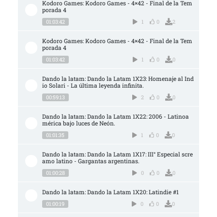
Kodoro Games: Kodoro Games - 4×42 - Final de la Tem
porada 4
01:03:42
1
0
2
Kodoro Games: Kodoro Games - 4×42 - Final de la Tem
porada 4
01:03:42
1
0
0
Dando la latam: Dando la Latam 1X23: Homenaje al Ind
io Solari - La última leyenda infinita.
00:59:13
2
0
0
Dando la latam: Dando la Latam 1X22: 2006 - Latinoa
mérica bajo luces de Neón.
01:01:35
1
0
0
Dando la latam: Dando la Latam 1X17: III° Especial scre
amo latino - Gargantas argentinas.
01:00:28
0
0
0
Dando la latam: Dando la Latam 1X20: Latindie #1
01:00:19
0
0
0