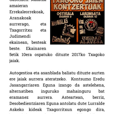
amaieran
Errekaleorrekoak,
Aranakoak
aurrerago, eta
Txagorritxu eta
Judimendi
ekainean, besteak
beste. Ekainaren
5etik 10era ospatuko dituzte 2017ko Txagoko
jaiak.
Autogestioa eta asanblada baliatu dituzte aurten
ere jaiak aurrera ateratzeko. Kontsumo Eredu
Jasangarriaren Eguna izango da astelehena,
alternatiben inguruko mahainguru bat
eramanez aurrera. Asteartean, berriz,
Desobedientziaren Eguna antolatu dute: Lurralde
Askeko kideak Txagorritxun egongo dira,