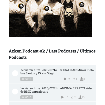
Azken Podcast-ak / Last Podcasts / Últimos
Podcasts
herriaren hitza: 2026/07/14 -  SHUAI JIAO: Mirari Riolo
bos Santos y Ekain Otegi.
00:54:51
2
1
0
herriaren hitza: 2026/07/21 -  ANDIMA ERRAZTI, rider 
de BMX amurrioarra
01:00:16
15
2
13