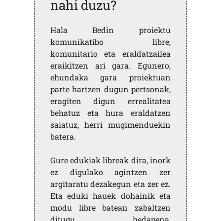
nahi duzu?
Hala Bedin proiektu
komunikatibo libre,
komunitario eta eraldatzailea
eraikitzen ari gara. Egunero,
ehundaka gara proiektuan
parte hartzen dugun pertsonak,
eragiten digun errealitatea
behatuz eta hura eraldatzen
saiatuz, herri mugimenduekin
batera.
Gure edukiak libreak dira, inork
ez digulako agintzen zer
argitaratu dezakegun eta zer ez.
Eta eduki hauek dohainik eta
modu libre batean zabaltzen
ditugu, hedapena,