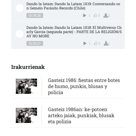
Dando la latam: Dando la Latam 1X19: Conversando co
n Gemelo Parásito Records (Chile)
01:05:28
1
0
3
Dando la latam: Dando la Latam 1X18: El Multiverso Ch
arly García (segunda parte) - PARTE DE LA RELIGIÓN/S
AY NO MORE
01:02:27
1
0
1
Irakurrienak
Gasteiz 1986: fiestas entre botes
de humo, punkis, blusas y
policía
Gasteiz 1986an: ke-potoen
arteko jaiak, punkiak, blusak
eta polizia