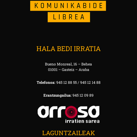
HALA BEDI IRRATIA
Bueno Monreal, 16 – Behea
01001 – Gasteiz – Araba
Telefonoa:
945 12 88 55 / 945 12 14 88
Erantzungailua:
945 12 09 89
LAGUNTZAILEAK