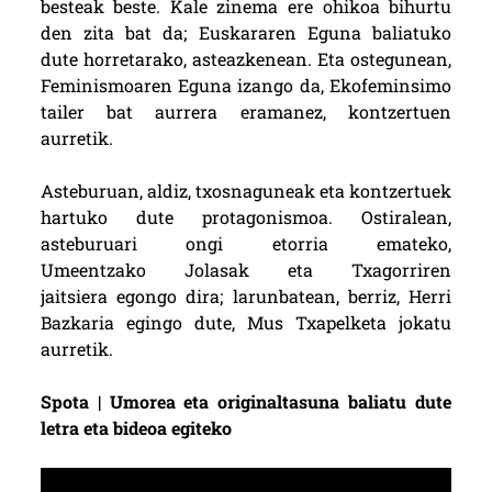
besteak beste. Kale zinema ere ohikoa bihurtu
den zita bat da; Euskararen Eguna baliatuko
dute horretarako, asteazkenean. Eta ostegunean,
Feminismoaren Eguna izango da, Ekofeminsimo
tailer bat aurrera eramanez, kontzertuen
aurretik.
Asteburuan, aldiz, txosnaguneak eta kontzertuek
hartuko dute protagonismoa. Ostiralean,
asteburuari ongi etorria emateko,
Umeentzako Jolasak eta Txagorriren
jaitsiera egongo dira; larunbatean, berriz, Herri
Bazkaria egingo dute, Mus Txapelketa jokatu
aurretik.
Spota | Umorea eta originaltasuna baliatu dute
letra eta bideoa egiteko