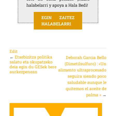
halabelarri y apoya a Hala Bedi!
EGIN ZAITEZ
HALABELARRI
Edit
←
Etxebizitza politika
Deborah Garcia Bello
salatu eta okupatzeko
(Dimetilsulfuro) : «Un
deia egin du GESek bere
alimento ultraprocesado
aurkezpenean
seguira siendo poco
saludable aunque le
quitemos el aceite de
palma «
→