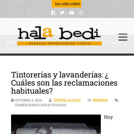
HALABELARRIS
Hala Bedi
>
Berriak
>
Tintorerías y lavanderías: ¿ Cuáles
son las reclamaciones habituales?
Tintorerías y lavanderías: ¿
Cuáles son las reclamaciones
habituales?
OCTUBRE 5, 2016
SUELTA LA OLLA
IN
BERRIAK
EN TINTORERÍAS Y LAVANDERÍAS: ¿ CU
COMENTARIOS DESACTIVADOS
Hoy