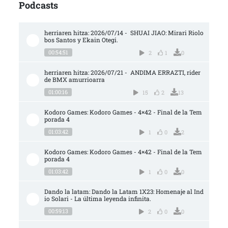
Podcasts
herriaren hitza: 2026/07/14 -  SHUAI JIAO: Mirari Riolo
bos Santos y Ekain Otegi.
00:54:51
2
1
0
herriaren hitza: 2026/07/21 -  ANDIMA ERRAZTI, rider 
de BMX amurrioarra
01:00:16
15
2
13
Kodoro Games: Kodoro Games - 4×42 - Final de la Tem
porada 4
01:03:42
1
0
2
Kodoro Games: Kodoro Games - 4×42 - Final de la Tem
porada 4
01:03:42
1
0
0
Dando la latam: Dando la Latam 1X23: Homenaje al Ind
io Solari - La última leyenda infinita.
00:59:13
2
0
0