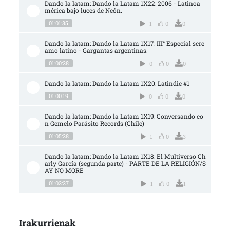
Dando la latam: Dando la Latam 1X22: 2006 - Latinoa
mérica bajo luces de Neón.
01:01:35
1
0
0
Dando la latam: Dando la Latam 1X17: III° Especial scre
amo latino - Gargantas argentinas.
01:00:28
0
0
0
Dando la latam: Dando la Latam 1X20: Latindie #1
01:00:19
0
0
0
Dando la latam: Dando la Latam 1X19: Conversando co
n Gemelo Parásito Records (Chile)
01:05:28
1
0
3
Dando la latam: Dando la Latam 1X18: El Multiverso Ch
arly García (segunda parte) - PARTE DE LA RELIGIÓN/S
AY NO MORE
01:02:27
1
0
1
Irakurrienak