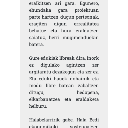
eraikitzen ari gara. Egunero,
ehundaka gara proiektuan
parte hartzen dugun pertsonak,
eragiten digun errealitatea
behatuz eta hura eraldatzen
saiatuz, herri mugimenduekin
batera.
Gure edukiak libreak dira, inork
ez digulako agintzen zer
argitaratu dezakegun eta zer ez.
Eta eduki hauek dohainik eta
modu libre batean zabaltzen
ditugu, hedapena,
elkarbanatzea eta eraldaketa
helburu.
Halabelarririk gabe, Hala Bedi
ekonomikoki sostengatzen