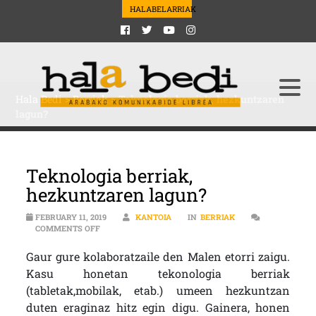
HALABELARRIAK
Hala Bedi
>
Berriak
>
Teknologia berriak, hezkuntzaren
lagun?
Teknologia berriak,
hezkuntzaren lagun?
FEBRUARY 11, 2019
KANTOIA
IN
BERRIAK
ON TEKNOLOGIA BERRIAK, HEZKUNTZAREN LAGUN?
COMMENTS OFF
Gaur gure kolaboratzaile den Malen etorri zaigu.
Kasu honetan tekonologia berriak
(tabletak,mobilak, etab.) umeen hezkuntzan
duten eraginaz hitz egin digu. Gainera, honen