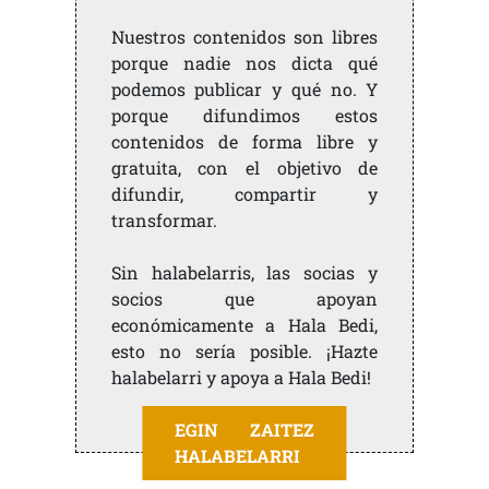
Nuestros contenidos son libres
porque nadie nos dicta qué
podemos publicar y qué no. Y
porque difundimos estos
contenidos de forma libre y
gratuita, con el objetivo de
difundir, compartir y
transformar.
Sin halabelarris, las socias y
socios que apoyan
económicamente a Hala Bedi,
esto no sería posible. ¡Hazte
halabelarri y apoya a Hala Bedi!
EGIN ZAITEZ
HALABELARRI