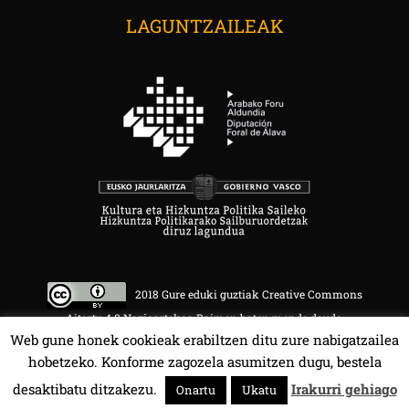
LAGUNTZAILEAK
2018 Gure eduki guztiak Creative Commons
Aitortu 4.0 Nazioartekoa Baimen baten mende daude.
Web gune honek cookieak erabiltzen ditu zure nabigatzailea
hobetzeko. Konforme zagozela asumitzen dugu, bestela
desaktibatu ditzakezu.
Irakurri gehiago
Onartu
Ukatu
HALA BEDI BAT 107.4 MHz.