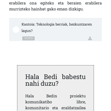
erabilera ona egiteko eta beraien erabilera
murrizteko hainbat gako eman dizkigu.
Kantoia: Teknologia berriak, hezkuntzaren 
lagun?
??:??:??
Hala Bedi babestu
nahi duzu?
Hala Bedin proiektu
komunikatibo libre,
komunitario eta eraldatzailea