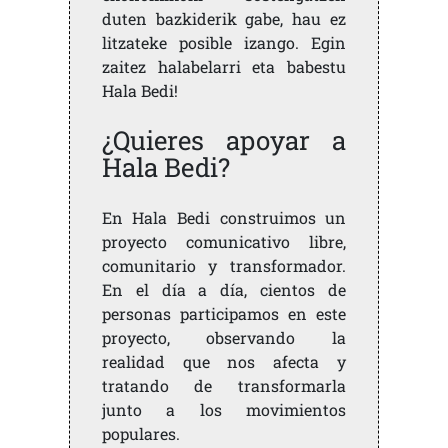
duten bazkiderik gabe, hau ez
litzateke posible izango. Egin
zaitez halabelarri eta babestu
Hala Bedi!
¿Quieres apoyar a
Hala Bedi?
En Hala Bedi construimos un
proyecto comunicativo libre,
comunitario y transformador.
En el día a día, cientos de
personas participamos en este
proyecto, observando la
realidad que nos afecta y
tratando de transformarla
junto a los movimientos
populares.