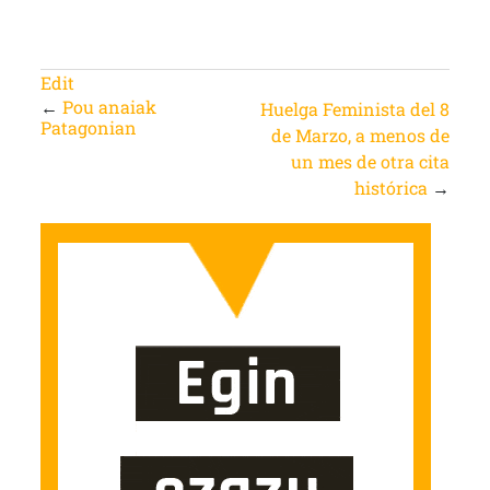
Edit
←
Pou anaiak
Huelga Feminista del 8
Patagonian
de Marzo, a menos de
un mes de otra cita
histórica
→