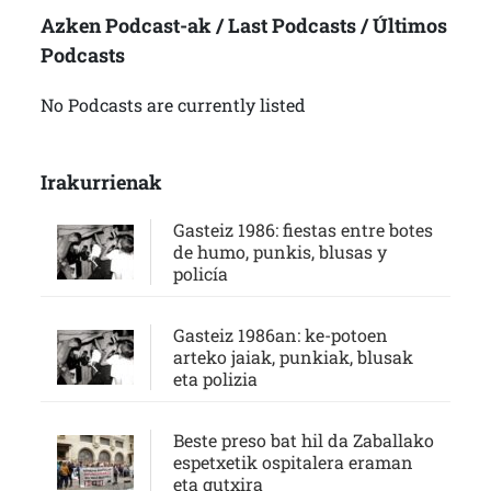
Azken Podcast-ak / Last Podcasts / Últimos
Podcasts
No Podcasts are currently listed
Irakurrienak
Gasteiz 1986: fiestas entre botes
de humo, punkis, blusas y
policía
Gasteiz 1986an: ke-potoen
arteko jaiak, punkiak, blusak
eta polizia
Beste preso bat hil da Zaballako
espetxetik ospitalera eraman
eta gutxira