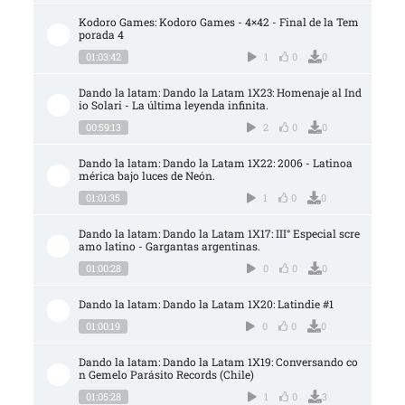
Kodoro Games: Kodoro Games - 4×42 - Final de la Tem
porada 4
01:03:42
1
0
0
Dando la latam: Dando la Latam 1X23: Homenaje al Ind
io Solari - La última leyenda infinita.
00:59:13
2
0
0
Dando la latam: Dando la Latam 1X22: 2006 - Latinoa
mérica bajo luces de Neón.
01:01:35
1
0
0
Dando la latam: Dando la Latam 1X17: III° Especial scre
amo latino - Gargantas argentinas.
01:00:28
0
0
0
Dando la latam: Dando la Latam 1X20: Latindie #1
01:00:19
0
0
0
Dando la latam: Dando la Latam 1X19: Conversando co
n Gemelo Parásito Records (Chile)
01:05:28
1
0
3