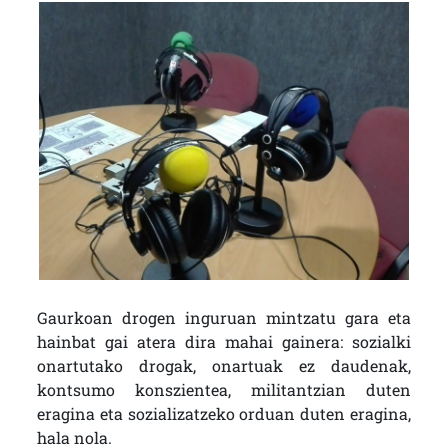
Gaurkoan drogen inguruan mintzatu gara eta
hainbat gai atera dira mahai gainera: sozialki
onartutako drogak, onartuak ez daudenak,
kontsumo konszientea, militantzian duten
eragina eta sozializatzeko orduan duten eragina,
hala nola.