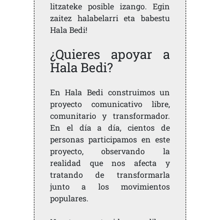
litzateke posible izango. Egin
zaitez halabelarri eta babestu
Hala Bedi!
¿Quieres apoyar a
Hala Bedi?
En Hala Bedi construimos un
proyecto comunicativo libre,
comunitario y transformador.
En el día a día, cientos de
personas participamos en este
proyecto, observando la
realidad que nos afecta y
tratando de transformarla
junto a los movimientos
populares.