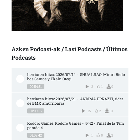
Azken Podcast-ak / Last Podcasts / Últimos
Podcasts
herriaren hitza: 2026/07/14 -  SHUAI JIAO: Mirari Riolo
bos Santos y Ekain Otegi.
00:54:51
2
1
0
herriaren hitza: 2026/07/21 -  ANDIMA ERRAZTI, rider 
de BMX amurrioarra
01:00:16
15
2
13
Kodoro Games: Kodoro Games - 4×42 - Final de la Tem
porada 4
01:03:42
1
0
2