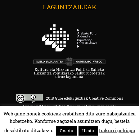
LAGUNTZAILEAK
2018 Gure eduki guztiak Creative Commons
Aitortu 4.0 Nazioartekoa Baimen baten mende daude.
Web gune honek cookieak erabiltzen ditu zure nabigatzailea
hobetzeko. Konforme zagozela asumitzen dugu, bestela
desaktibatu ditzakezu.
Irakurri gehiago
Onartu
Ukatu
HALA BEDI BAT 107.4 MHz.