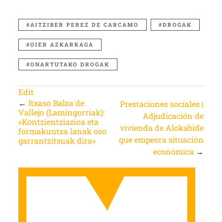
AITZIBER PEREZ DE CARCAMO
DROGAK
OIER AZKARRAGA
ONARTUTAKO DROGAK
Edit
←
Itxaso Balza de
Prestaciones sociales |
Vallejo (Lamingorriak):
Adjudicación de
«Kontzientziazioa eta
vivienda de Alokabide
formakuntza lanak oso
que empeora situación
garrantzitsuak dira»
económica
→