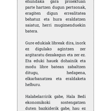
ehundaka gara proiektuan
parte hartzen dugun pertsonak,
eragiten digun errealitatea
behatuz eta hura eraldatzen
saiatuz, herri mugimenduekin
batera.
Gure edukiak libreak dira, inork
ez digulako agintzen zer
argitaratu dezakegun eta zer ez.
Eta eduki hauek dohainik eta
modu libre batean zabaltzen
ditugu, hedapena,
elkarbanatzea eta eraldaketa
helburu.
Halabelarririk gabe, Hala Bedi
ekonomikoki sostengatzen
duten bazkiderik gabe, hau ez