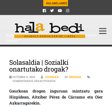
HALABELARRIS
Hala Bedi
>
Berriak
>
Solasaldia | Sozialki onartutako
drogak?
Solasaldia | Sozialki
onartutako drogak?
OCTUBRE 8, 2019
HIZPIDEA
IN
BERRIAK
EN SOLASALDIA | SOZIALKI ONARTUTAK
COMENTARIOS DESACTIVADOS
Gaurkoan drogen inguruan mintzatu gara
Hizpidean, Aitziber Pérez de Cárcamo eta Oier
Azkarragarekin.