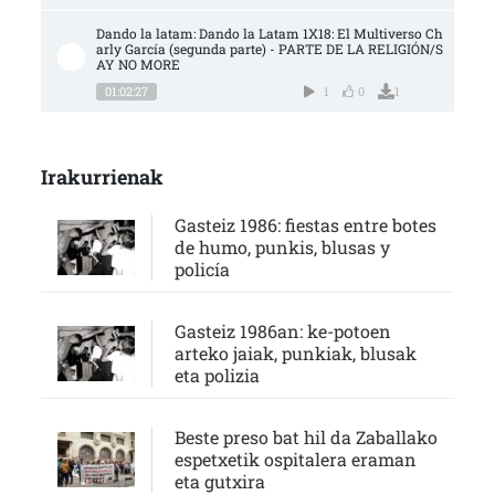
Dando la latam: Dando la Latam 1X18: El Multiverso Ch
arly García (segunda parte) - PARTE DE LA RELIGIÓN/S
AY NO MORE
01:02:27
1
0
1
Irakurrienak
Gasteiz 1986: fiestas entre botes
de humo, punkis, blusas y
policía
Gasteiz 1986an: ke-potoen
arteko jaiak, punkiak, blusak
eta polizia
Beste preso bat hil da Zaballako
espetxetik ospitalera eraman
eta gutxira