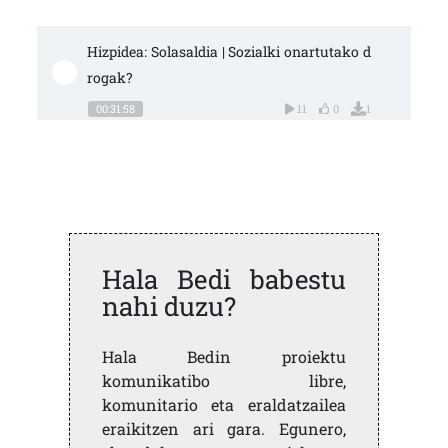
Hizpidea: Solasaldia | Sozialki onartutako d
rogak? 
00:31:58
11
0
1
Hala Bedi babestu
nahi duzu?
Hala Bedin proiektu
komunikatibo libre,
komunitario eta eraldatzailea
eraikitzen ari gara. Egunero,