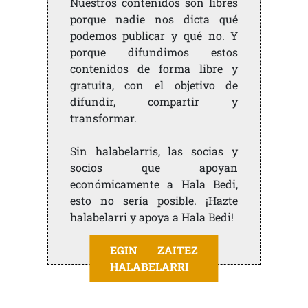
Nuestros contenidos son libres
porque nadie nos dicta qué
podemos publicar y qué no. Y
porque difundimos estos
contenidos de forma libre y
gratuita, con el objetivo de
difundir, compartir y
transformar.
Sin halabelarris, las socias y
socios que apoyan
económicamente a Hala Bedi,
esto no sería posible. ¡Hazte
halabelarri y apoya a Hala Bedi!
EGIN ZAITEZ
HALABELARRI