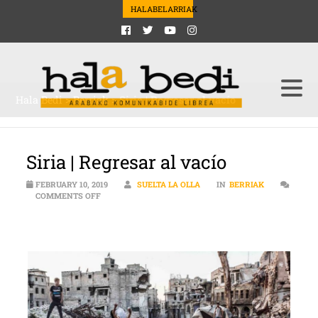
HALABELARRIAK
Hala Bedi
>
Berriak
>
Siria | Regresar al vacío
Siria | Regresar al vacío
FEBRUARY 10, 2019
SUELTA LA OLLA
IN
BERRIAK
ON SIRIA | REGRESAR AL VACÍO
COMMENTS OFF