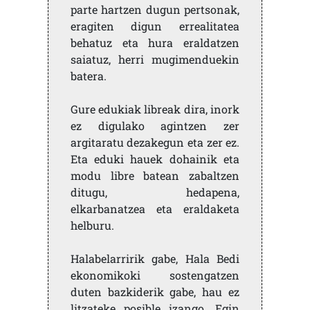
parte hartzen dugun pertsonak,
eragiten digun errealitatea
behatuz eta hura eraldatzen
saiatuz, herri mugimenduekin
batera.
Gure edukiak libreak dira, inork
ez digulako agintzen zer
argitaratu dezakegun eta zer ez.
Eta eduki hauek dohainik eta
modu libre batean zabaltzen
ditugu, hedapena,
elkarbanatzea eta eraldaketa
helburu.
Halabelarririk gabe, Hala Bedi
ekonomikoki sostengatzen
duten bazkiderik gabe, hau ez
litzateke posible izango. Egin