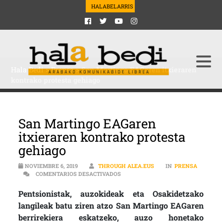
HALABELARRIS
Hala Bedi
>
Prensa
>
San Martingo EAGaren itxieraren
kontrako protesta gehiago
San Martingo EAGaren
itxieraren kontrako protesta
gehiago
NOVIEMBRE 6, 2019
THROUGH ALEA.EUS
IN
PRENSA
EN SAN MARTINGO EAGAREN ITXIE
COMENTARIOS DESACTIVADOS
Pentsionistak, auzokideak eta Osakidetzako
langileak batu ziren atzo San Martingo EAGaren
berrirekiera eskatzeko, auzo honetako