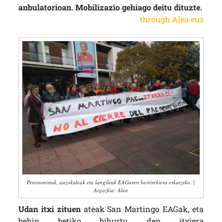
anbulatorioan. Mobilizazio gehiago deitu dituzte.
through Alea.eus
Pentsionistak, auzokideak eta langileak EAGaren berrirekiera eskatzeko. |
Argazkia: Alea
Udan itxi zituen
ateak San Martingo EAGak, eta
behin betiko bihurtu den itxiera