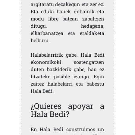
argitaratu dezakegun eta zer ez.
Eta eduki hauek dohainik eta
modu libre batean zabaltzen
ditugu, hedapena,
elkarbanatzea eta eraldaketa
helburu.
Halabelarririk gabe, Hala Bedi
ekonomikoki sostengatzen
duten bazkiderik gabe, hau ez
litzateke posible izango. Egin
zaitez halabelarri eta babestu
Hala Bedi!
¿Quieres apoyar a
Hala Bedi?
En Hala Bedi construimos un