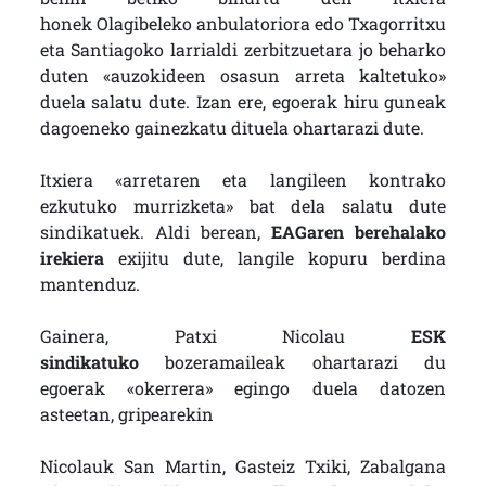
honek Olagibeleko anbulatoriora edo Txagorritxu
eta Santiagoko larrialdi zerbitzuetara jo beharko
duten «auzokideen osasun arreta kaltetuko»
duela salatu dute. Izan ere, egoerak hiru guneak
dagoeneko gainezkatu dituela ohartarazi dute.
Itxiera «arretaren eta langileen kontrako
ezkutuko murrizketa» bat dela salatu dute
sindikatuek. Aldi berean,
EAGaren berehalako
irekiera
exijitu dute, langile kopuru berdina
mantenduz.
Gainera, Patxi Nicolau
ESK
sindikatuko
bozeramaileak ohartarazi du
egoerak «okerrera» egingo duela datozen
asteetan, gripearekin
Nicolauk San Martin, Gasteiz Txiki, Zabalgana