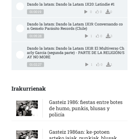
Dando la latam: Dando la Latam 1X20: Latindie #1
01:00:19
0
0
0
Dando la latam: Dando la Latam 1X19: Conversando co
n Gemelo Parásito Records (Chile)
01:05:28
1
0
3
Dando la latam: Dando la Latam 1X18: El Multiverso Ch
arly García (segunda parte) - PARTE DE LA RELIGIÓN/S
AY NO MORE
01:02:27
1
0
1
Irakurrienak
Gasteiz 1986: fiestas entre botes
de humo, punkis, blusas y
policía
Gasteiz 1986an: ke-potoen
arteko jaiak, punkiak, blusak