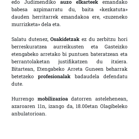
edo Judimendiko
auzo elkarteek
emandako
babesa azpimarratu du, baita «kezkatuta»
dauden herritarrek emandakoa ere, «zuzeneko
murrizketa» dela eta.
Salatu dutenez,
Osakidetzak
ez du zerbitzu hori
berreskuratzea aurreikusten eta Gasteizko
etengabeko arretako bi puntuen bateratzean eta
berrantolaketan justifikatzen du itxiera.
Bitartean, Etengabeko Arreta Guneen beharrak
betetzeko
profesionalak
badaudela defendatu
dute.
Hurrengo
mobilizazioa
datorren astelehenean,
azaroaren 11n, izango da, 18.00etan Olagibeleko
anbulatorioan.