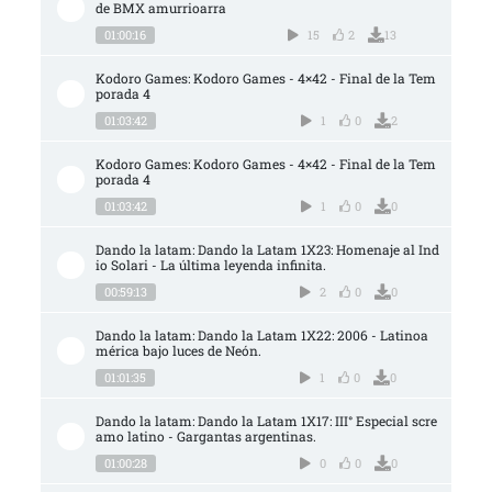
de BMX amurrioarra
01:00:16
15
2
13
Kodoro Games: Kodoro Games - 4×42 - Final de la Tem
porada 4
01:03:42
1
0
2
Kodoro Games: Kodoro Games - 4×42 - Final de la Tem
porada 4
01:03:42
1
0
0
Dando la latam: Dando la Latam 1X23: Homenaje al Ind
io Solari - La última leyenda infinita.
00:59:13
2
0
0
Dando la latam: Dando la Latam 1X22: 2006 - Latinoa
mérica bajo luces de Neón.
01:01:35
1
0
0
Dando la latam: Dando la Latam 1X17: III° Especial scre
amo latino - Gargantas argentinas.
01:00:28
0
0
0