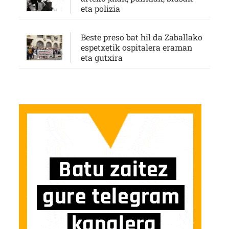
eta polizia
Beste preso bat hil da Zaballako
espetxetik ospitalera eraman
eta gutxira