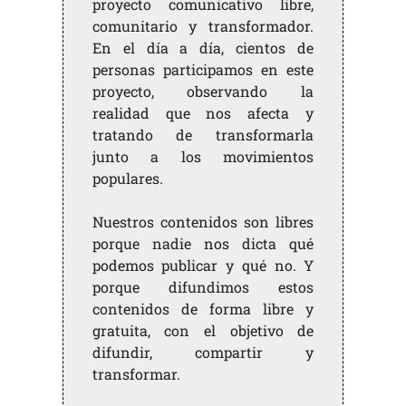
proyecto comunicativo libre,
comunitario y transformador.
En el día a día, cientos de
personas participamos en este
proyecto, observando la
realidad que nos afecta y
tratando de transformarla
junto a los movimientos
populares.
Nuestros contenidos son libres
porque nadie nos dicta qué
podemos publicar y qué no. Y
porque difundimos estos
contenidos de forma libre y
gratuita, con el objetivo de
difundir, compartir y
transformar.