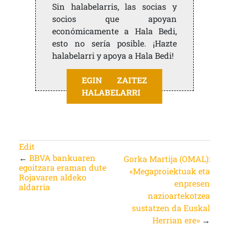
Sin halabelarris, las socias y
socios que apoyan
económicamente a Hala Bedi,
esto no sería posible. ¡Hazte
halabelarri y apoya a Hala Bedi!
EGIN ZAITEZ
HALABELARRI
Edit
←
BBVA bankuaren
Gorka Martija (OMAL):
egoitzara eraman dute
«Megaproiektuak eta
Rojavaren aldeko
enpresen
aldarria
nazioartekotzea
sustatzen da Euskal
Herrian ere»
→