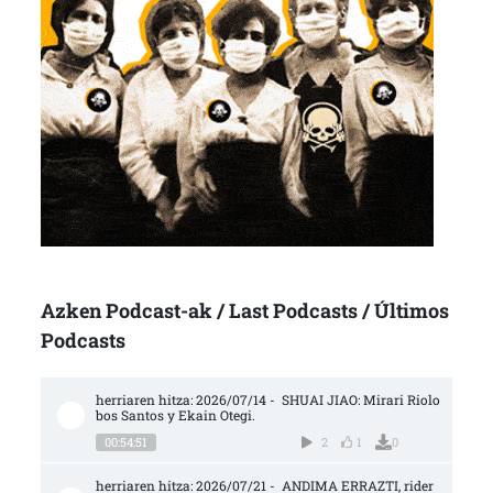
Azken Podcast-ak / Last Podcasts / Últimos
Podcasts
herriaren hitza: 2026/07/14 -  SHUAI JIAO: Mirari Riolo
bos Santos y Ekain Otegi.
00:54:51
2
1
0
herriaren hitza: 2026/07/21 -  ANDIMA ERRAZTI, rider 