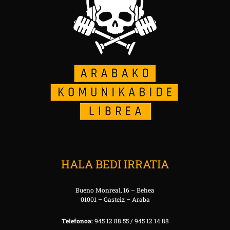
HALA BEDI IRRATIA
Bueno Monreal, 16 – Behea
01001 – Gasteiz – Araba
Telefonoa:
945 12 88 55 / 945 12 14 88