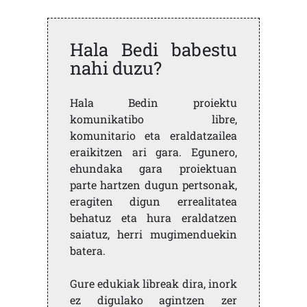
Hala Bedi babestu
nahi duzu?
Hala Bedin proiektu
komunikatibo libre,
komunitario eta eraldatzailea
eraikitzen ari gara. Egunero,
ehundaka gara proiektuan
parte hartzen dugun pertsonak,
eragiten digun errealitatea
behatuz eta hura eraldatzen
saiatuz, herri mugimenduekin
batera.
Gure edukiak libreak dira, inork
ez digulako agintzen zer