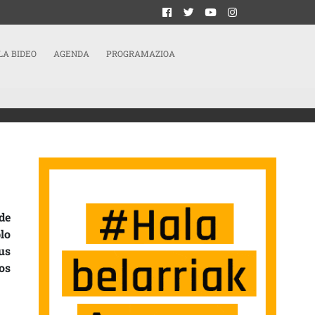
LA BIDEO
AGENDA
PROGRAMAZIOA
de
lo
sus
os