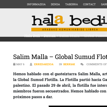
INFORMAZIOA
DENDA
TABERNA
CONTACT
SAR
Hala Bedi
>
Berriak
>
Salim Malla – Global Sumud 
Salim Malla – Global Sumud Flot
MAY 6
ERREDAKZIOA
IN
BERRIAK
COMMENTS OF
Hemos hablado con el gasteiztarra Salim Malla, art
la Global Sumud Flotilla. La Flotilla partió hacia 
palestino. El pasado 29 de abril, la flotilla fue inte
miembros fueron secuestrados. Hemos hablado con Sa
próximos pasos a dar.