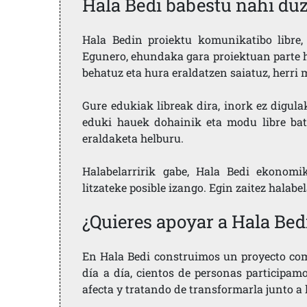
Hala Bedi babestu nahi du
Hala Bedin proiektu komunikatibo libre, 
Egunero, ehundaka gara proiektuan parte h
behatuz eta hura eraldatzen saiatuz, herr
Gure edukiak libreak dira, inork ez digula
eduki hauek dohainik eta modu libre bat
eraldaketa helburu.
Halabelarririk gabe, Hala Bedi ekonomi
litzateke posible izango. Egin zaitez halabe
¿Quieres apoyar a Hala Bed
En Hala Bedi construimos un proyecto comu
día a día, cientos de personas participam
afecta y tratando de transformarla junto a