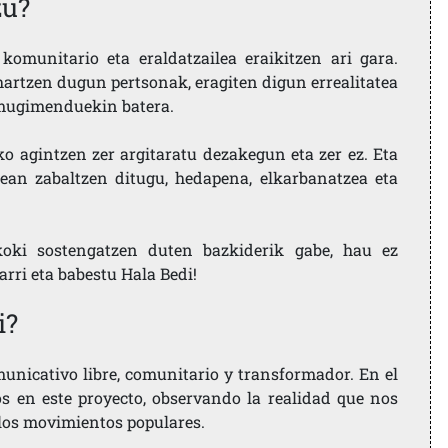
zu?
komunitario eta eraldatzailea eraikitzen ari gara.
artzen dugun pertsonak, eragiten digun errealitatea
i mugimenduekin batera.
ko agintzen zer argitaratu dezakegun eta zer ez. Eta
ean zabaltzen ditugu, hedapena, elkarbanatzea eta
koki sostengatzen duten bazkiderik gabe, hau ez
larri eta babestu Hala Bedi!
i?
nicativo libre, comunitario y transformador. En el
os en este proyecto, observando la realidad que nos
 los movimientos populares.