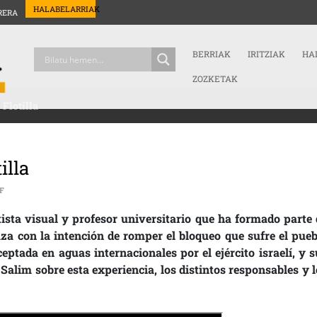
HALABELARRIAK
RERA
BERRIAK
IRITZIAK
HA
ZOZKETAK
Flotilla
illa
ON SALIM MALLA – GLOBAL SUMUD FLOTILLA
F
ista visual y profesor universitario que ha formado parte 
Gaza con la intención de romper el bloqueo que sufre el pueb
rceptada en aguas internacionales por el ejército israelí, y 
lim sobre esta experiencia, los distintos responsables y l