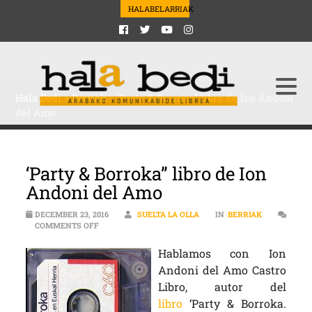
HALABELARRIAK
Hala Bedi
>
Berriak
>
‘Party & Borroka” libro de Ion Andoni
del Amo
‘Party & Borroka” libro de Ion
Andoni del Amo
DECEMBER 23, 2016
SUELTA LA OLLA
IN
BERRIAK
ON ‘PARTY & BORROKA” LIBRO DE ION ANDONI DEL AM
COMMENTS OFF
Hablamos con Ion
Andoni del Amo Castro
Li
bro, autor del
libro
‘Party & Borroka.