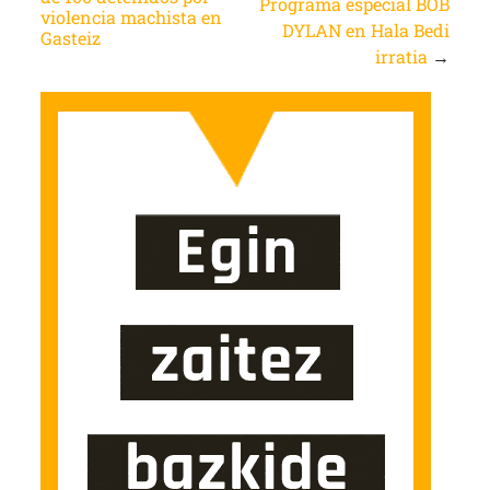
Programa especial BOB
violencia machista en
DYLAN en Hala Bedi
Gasteiz
irratia
→