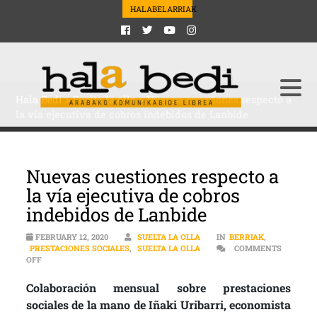
HALABELARRIAK
Hala Bedi
>
Suelta la olla
>
Nuevas cuestiones respecto a
la vía ejecutiva de cobros indebidos de Lanbide
Nuevas cuestiones respecto a
la vía ejecutiva de cobros
indebidos de Lanbide
FEBRUARY 12, 2020
SUELTA LA OLLA
IN
BERRIAK
,
PRESTACIONES SOCIALES
,
SUELTA LA OLLA
COMMENTS
ON NUEVAS CUESTIONES RESPECTO A LA VÍA EJECUTIVA DE COBROS 
OFF
Colaboración mensual sobre prestaciones
sociales de la mano de Iñaki Uribarri, economista