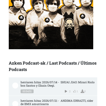
Azken Podcast-ak / Last Podcasts / Últimos
Podcasts
herriaren hitza: 2026/07/14 -  SHUAI JIAO: Mirari Riolo
bos Santos y Ekain Otegi.
00:54:51
2
1
0
herriaren hitza: 2026/07/21 -  ANDIMA ERRAZTI, rider 
de BMX amurrioarra