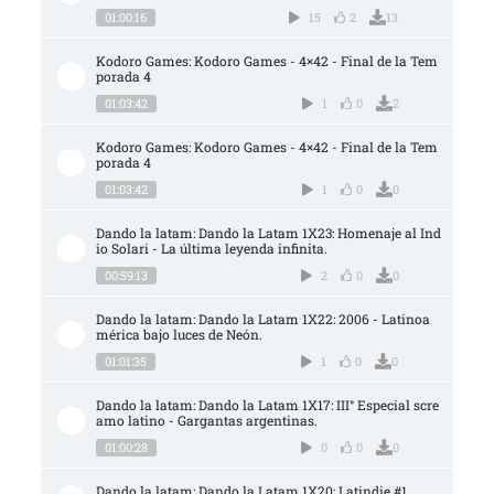
01:00:16
15
2
13
Kodoro Games: Kodoro Games - 4×42 - Final de la Tem
porada 4
01:03:42
1
0
2
Kodoro Games: Kodoro Games - 4×42 - Final de la Tem
porada 4
01:03:42
1
0
0
Dando la latam: Dando la Latam 1X23: Homenaje al Ind
io Solari - La última leyenda infinita.
00:59:13
2
0
0
Dando la latam: Dando la Latam 1X22: 2006 - Latinoa
mérica bajo luces de Neón.
01:01:35
1
0
0
Dando la latam: Dando la Latam 1X17: III° Especial scre
amo latino - Gargantas argentinas.
01:00:28
0
0
0
Dando la latam: Dando la Latam 1X20: Latindie #1