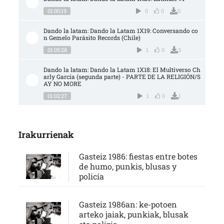
01:00:19
0
0
0
Dando la latam: Dando la Latam 1X19: Conversando co
n Gemelo Parásito Records (Chile)
01:05:28
1
0
3
Dando la latam: Dando la Latam 1X18: El Multiverso Ch
arly García (segunda parte) - PARTE DE LA RELIGIÓN/S
AY NO MORE
01:02:27
1
0
1
Irakurrienak
Gasteiz 1986: fiestas entre botes
de humo, punkis, blusas y
policía
Gasteiz 1986an: ke-potoen
arteko jaiak, punkiak, blusak