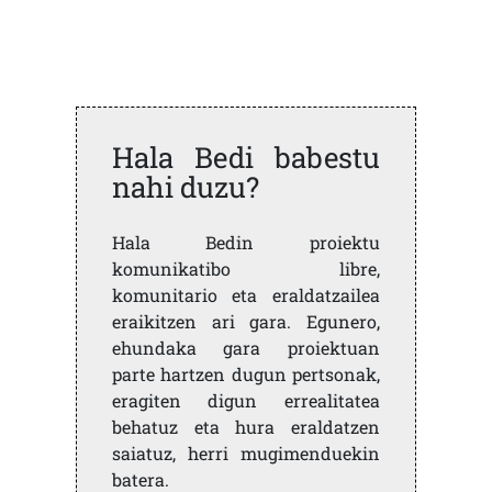
Hala Bedi babestu
nahi duzu?
Hala Bedin proiektu
komunikatibo libre,
komunitario eta eraldatzailea
eraikitzen ari gara. Egunero,
ehundaka gara proiektuan
parte hartzen dugun pertsonak,
eragiten digun errealitatea
behatuz eta hura eraldatzen
saiatuz, herri mugimenduekin
batera.