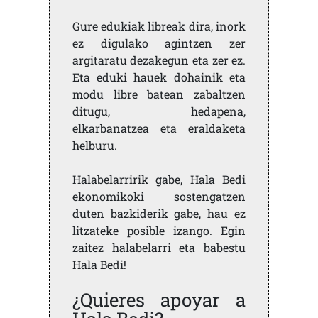
Gure edukiak libreak dira, inork
ez digulako agintzen zer
argitaratu dezakegun eta zer ez.
Eta eduki hauek dohainik eta
modu libre batean zabaltzen
ditugu, hedapena,
elkarbanatzea eta eraldaketa
helburu.
Halabelarririk gabe, Hala Bedi
ekonomikoki sostengatzen
duten bazkiderik gabe, hau ez
litzateke posible izango. Egin
zaitez halabelarri eta babestu
Hala Bedi!
¿Quieres apoyar a