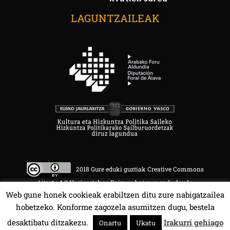
LAGUNTZAILEAK
2018 Gure eduki guztiak Creative Commons
Aitortu 4.0 Nazioartekoa Baimen baten mende daude.
Web gune honek cookieak erabiltzen ditu zure nabigatzailea
hobetzeko. Konforme zagozela asumitzen dugu, bestela
desaktibatu ditzakezu.
Irakurri gehiago
Onartu
Ukatu
HALA BEDI BAT 107.4 MHz.