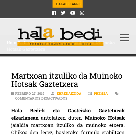
HALABELARRIS
Hala Bedi
>
Prensa
>
Martxoan itzuliko da Muinoko
Hotsak Gaztetxera
Martxoan itzuliko da Muinoko
Hotsak Gaztetxera
FEBRERO 27, 2019
ERREDAKZIOA
IN
PRENSA
EN MARTXOAN ITZULIKO DA MUINOKO 
COMENTARIOS DESACTIVADOS
Hala Bedi-k eta Gasteizko Gaztetxeak
elkarlanean
antolatzen duten
Muinoko Hotsak
jaialdia martxoan itzuliko da muinoko etxera.
Ohikoa den legez, hasierako formula erabiltzen