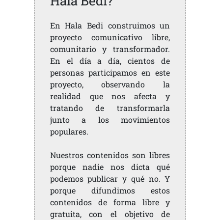
Hala Bedi?
En Hala Bedi construimos un
proyecto comunicativo libre,
comunitario y transformador.
En el día a día, cientos de
personas participamos en este
proyecto, observando la
realidad que nos afecta y
tratando de transformarla
junto a los movimientos
populares.
Nuestros contenidos son libres
porque nadie nos dicta qué
podemos publicar y qué no. Y
porque difundimos estos
contenidos de forma libre y
gratuita, con el objetivo de