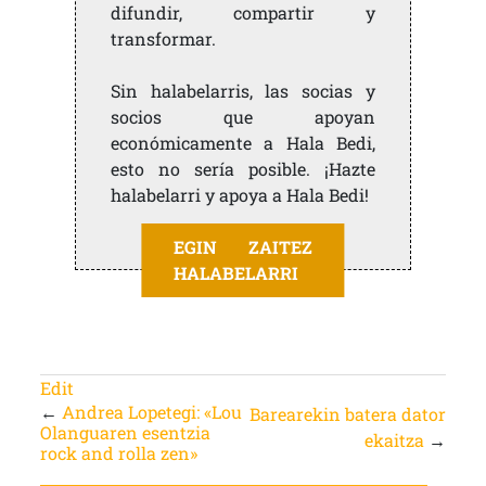
difundir, compartir y
transformar.
Sin halabelarris, las socias y
socios que apoyan
económicamente a Hala Bedi,
esto no sería posible. ¡Hazte
halabelarri y apoya a Hala Bedi!
EGIN ZAITEZ
HALABELARRI
Edit
←
Andrea Lopetegi: «Lou
Barearekin batera dator
Olanguaren esentzia
ekaitza
→
rock and rolla zen»