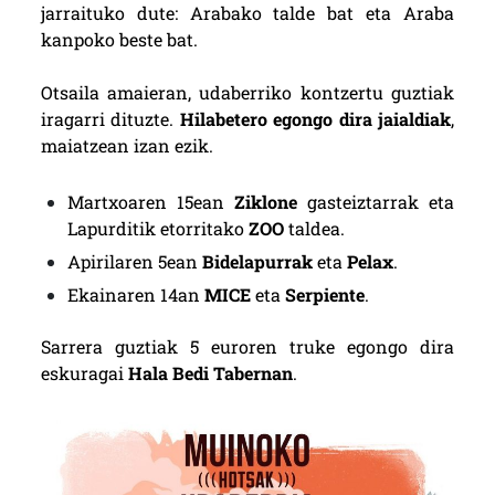
jarraituko dute: Arabako talde bat eta Araba
kanpoko beste bat.
Otsaila amaieran, udaberriko kontzertu guztiak
iragarri dituzte.
Hilabetero egongo dira jaialdiak
,
maiatzean izan ezik.
Martxoaren 15ean
Ziklone
gasteiztarrak eta
Lapurditik etorritako
ZOO
taldea.
Apirilaren 5ean
Bidelapurrak
eta
Pelax
.
Ekainaren 14an
MICE
eta
Serpiente
.
Sarrera guztiak 5 euroren truke egongo dira
eskuragai
Hala Bedi Tabernan
.