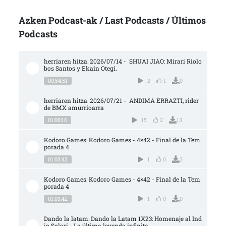
Azken Podcast-ak / Last Podcasts / Últimos
Podcasts
herriaren hitza: 2026/07/14 -  SHUAI JIAO: Mirari Riolo
bos Santos y Ekain Otegi.
00:54:51
2
1
0
herriaren hitza: 2026/07/21 -  ANDIMA ERRAZTI, rider 
de BMX amurrioarra
01:00:16
15
2
13
Kodoro Games: Kodoro Games - 4×42 - Final de la Tem
porada 4
01:03:42
1
0
2
Kodoro Games: Kodoro Games - 4×42 - Final de la Tem
porada 4
01:03:42
1
0
0
Dando la latam: Dando la Latam 1X23: Homenaje al Ind
io Solari - La última leyenda infinita.