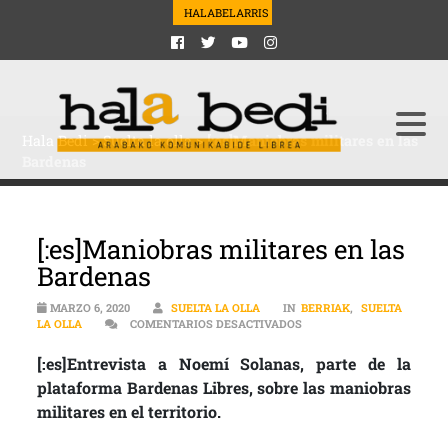
HALABELARRIS
Hala Bedi
>
Suelta la olla
>
[:es]Maniobras militares en las
Bardenas
[:es]Maniobras militares en las
Bardenas
MARZO 6, 2020
SUELTA LA OLLA
IN
BERRIAK
,
SUELTA
EN [:ES]MANIOBRAS MILI
LA OLLA
COMENTARIOS DESACTIVADOS
[:es]Entrevista a Noemí Solanas, parte de la
plataforma Bardenas Libres, sobre las maniobras
militares en el territorio.