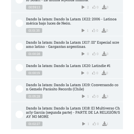
00:59:13
2
0
0
Dando la latam: Dando la Latam 1X22: 2006 - Latinoa
mérica bajo luces de Neón.
01:01:35
1
0
0
Dando la latam: Dando la Latam 1X17: III° Especial scre
amo latino - Gargantas argentinas.
01:00:28
0
0
0
Dando la latam: Dando la Latam 1X20: Latindie #1
01:00:19
0
0
0
Dando la latam: Dando la Latam 1X19: Conversando co
n Gemelo Parásito Records (Chile)
01:05:28
1
0
3
Dando la latam: Dando la Latam 1X18: El Multiverso Ch
arly García (segunda parte) - PARTE DE LA RELIGIÓN/S
AY NO MORE
01:02:27
1
0
1