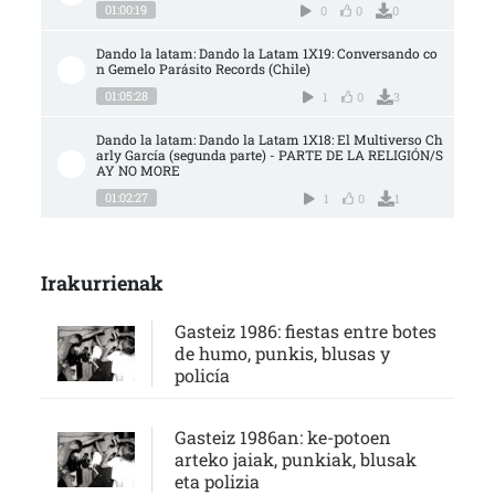
01:00:19
0
0
0
Dando la latam: Dando la Latam 1X19: Conversando co
n Gemelo Parásito Records (Chile)
01:05:28
1
0
3
Dando la latam: Dando la Latam 1X18: El Multiverso Ch
arly García (segunda parte) - PARTE DE LA RELIGIÓN/S
AY NO MORE
01:02:27
1
0
1
Irakurrienak
Gasteiz 1986: fiestas entre botes
de humo, punkis, blusas y
policía
Gasteiz 1986an: ke-potoen
arteko jaiak, punkiak, blusak
eta polizia