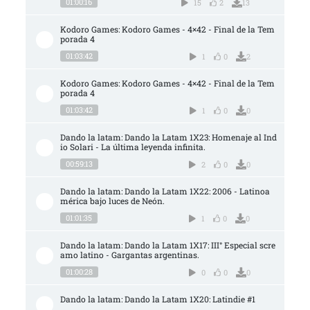
01:00:16
15
2
13
Kodoro Games: Kodoro Games - 4×42 - Final de la Tem
porada 4
01:03:42
1
0
2
Kodoro Games: Kodoro Games - 4×42 - Final de la Tem
porada 4
01:03:42
1
0
0
Dando la latam: Dando la Latam 1X23: Homenaje al Ind
io Solari - La última leyenda infinita.
00:59:13
2
0
0
Dando la latam: Dando la Latam 1X22: 2006 - Latinoa
mérica bajo luces de Neón.
01:01:35
1
0
0
Dando la latam: Dando la Latam 1X17: III° Especial scre
amo latino - Gargantas argentinas.
01:00:28
0
0
0
Dando la latam: Dando la Latam 1X20: Latindie #1