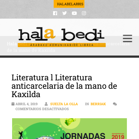
HALABELARRIS
Hala Bedi
>
Berriak
>
Literatura l Literatura anticarcelaria
de la mano de Kaxilda
Literatura l Literatura
anticarcelaria de la mano de
Kaxilda
ABRIL 4, 2019
SUELTA LA OLLA
IN
BERRIAK
EN LITERATURA L LITERATURA ANTICAR
COMENTARIOS DESACTIVADOS