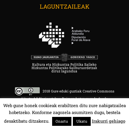
LAGUNTZAILEAK
2018 Gure eduki guztiak Creative Commons
Aitortu 4.0 Nazioartekoa Baimen baten mende daude.
Web gune honek cookieak erabiltzen ditu zure nabigatzailea
hobetzeko. Konforme zagozela asumitzen dugu, bestela
desaktibatu ditzakezu.
Irakurri gehiago
Onartu
Ukatu
HALA BEDI BAT 107.4 MHz.