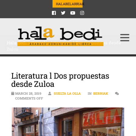
HALABELARRIAK
Hala Bedi
>
Berriak
>
Literatura l Dos propuestas desde
Zuloa
Literatura l Dos propuestas
desde Zuloa
MARCH 28, 2019
SUELTA LA OLLA
IN
BERRIAK
ON LITERATURA L DOS PROPUESTAS DESDE ZULOA
COMMENTS OFF