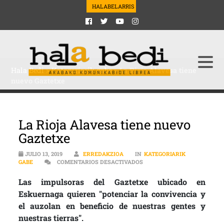
HALABELARRIS
Hala Bedi
>
Kategoriarik gabe
>
La Rioja Alavesa tiene
nuevo Gaztetxe
La Rioja Alavesa tiene nuevo
Gaztetxe
JULIO 13, 2019
ERREDAKZIOA
IN
KATEGORIARIK
EN LA RIOJA ALAVESA TIEN
GABE
COMENTARIOS DESACTIVADOS
Las impulsoras del Gaztetxe ubicado en
Eskuernaga quieren "potenciar la convivencia y
el auzolan en beneficio de nuestras gentes y
nuestras tierras".