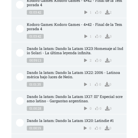
Kodoro Games: Kodoro Games - 4×42 - Final de la Tem
porada 4
01:03:42
1
0
2
Kodoro Games: Kodoro Games - 4×42 - Final de la Tem
porada 4
01:03:42
1
0
0
Dando la latam: Dando la Latam 1X23: Homenaje al Ind
io Solari - La última leyenda infinita.
00:59:13
2
0
0
Dando la latam: Dando la Latam 1X22: 2006 - Latinoa
mérica bajo luces de Neón.
01:01:35
1
0
0
Dando la latam: Dando la Latam 1X17: III° Especial scre
amo latino - Gargantas argentinas.
01:00:28
0
0
0
Dando la latam: Dando la Latam 1X20: Latindie #1
01:00:19
0
0
0