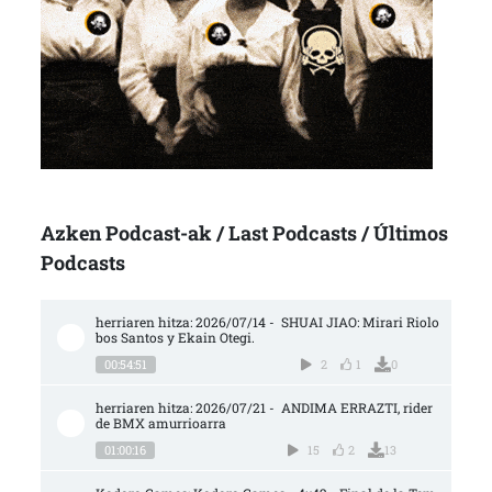
Azken Podcast-ak / Last Podcasts / Últimos
Podcasts
herriaren hitza: 2026/07/14 -  SHUAI JIAO: Mirari Riolo
bos Santos y Ekain Otegi.
00:54:51
2
1
0
herriaren hitza: 2026/07/21 -  ANDIMA ERRAZTI, rider 
de BMX amurrioarra
01:00:16
15
2
13