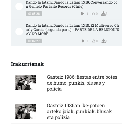
Dando la latam: Dando la Latam 1X19: Conversando co
n Gemelo Parásito Records (Chile)
01:05:28
1
0
3
Dando la latam: Dando la Latam 1X18: El Multiverso Ch
arly García (segunda parte) - PARTE DE LA RELIGIÓN/S
AY NO MORE
01:02:27
1
0
1
Irakurrienak
Gasteiz 1986: fiestas entre botes
de humo, punkis, blusas y
policía
Gasteiz 1986an: ke-potoen
arteko jaiak, punkiak, blusak
eta polizia