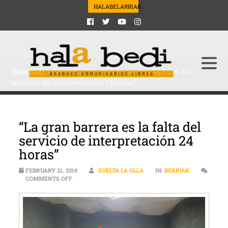
HALABELARRIAK
Hala Bedi
>
Berriak
>
“La gran barrera es la falta del
servicio de interpretación 24 horas”
“La gran barrera es la falta del
servicio de interpretación 24
horas”
FEBRUARY 21, 2019
SUELTA LA OLLA
IN
BERRIAK
ON “LA GRAN BARRERA ES LA FALTA DEL SERVICIO DE
COMMENTS OFF