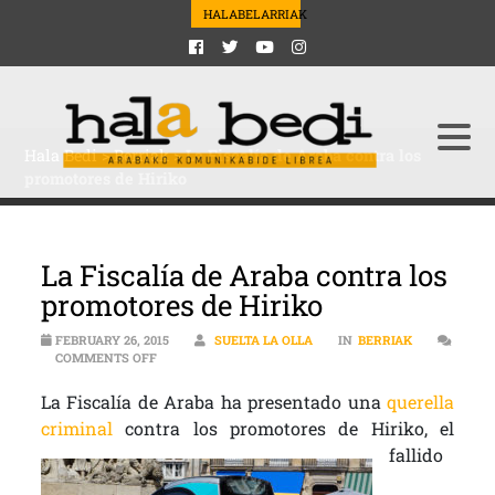
HALABELARRIAK
Hala Bedi
>
Berriak
>
La Fiscalía de Araba contra los
promotores de Hiriko
La Fiscalía de Araba contra los
promotores de Hiriko
FEBRUARY 26, 2015
SUELTA LA OLLA
IN
BERRIAK
ON LA FISCALÍA DE ARABA CONTRA LOS PROMOTORES 
COMMENTS OFF
La Fiscalía de Araba ha presentado una
querella
criminal
contra los promotores de Hiriko, el
fallido