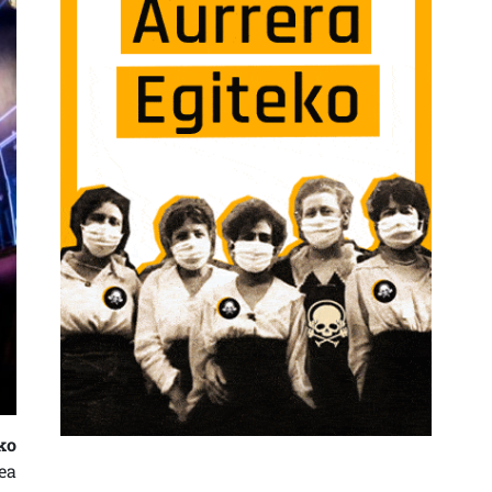
ko
ea