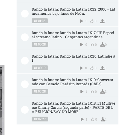
Dando la latam: Dando la Latam 1X22: 2006 - Lat
inoamérica bajo luces de Neón.
01:01:35
1
0
0
Dando la latam: Dando la Latam 1X17: III° Especi
al screamo latino - Gargantas argentinas.
01:00:28
0
0
0
Dando la latam: Dando la Latam 1X20: Latindie #
1
01:00:19
0
0
0
Dando la latam: Dando la Latam 1X19: Conversa
ndo con Gemelo Parásito Records (Chile)
01:05:28
1
0
3
Dando la latam: Dando la Latam 1X18: El Multive
rso Charly García (segunda parte) - PARTE DE L
A RELIGIÓN/SAY NO MORE
01:02:27
1
0
1