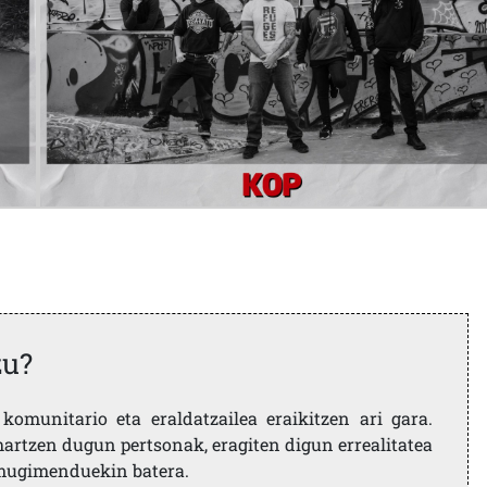
zu?
komunitario eta eraldatzailea eraikitzen ari gara.
artzen dugun pertsonak, eragiten digun errealitatea
i mugimenduekin batera.