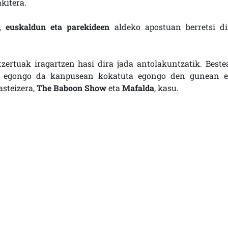
kitera.
, euskaldun eta parekideen
aldeko apostuan berretsi di
ertuak iragartzen hasi dira jada antolakuntzatik. Beste
dea egongo da kanpusean kokatuta egongo den gunean e
asteizera,
The Baboon Show
eta
Mafalda
, kasu.