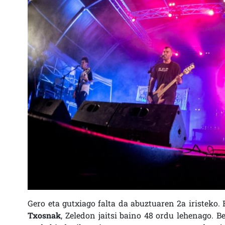
Gero eta gutxiago falta da abuztuaren 2a iristeko. B
Txosnak
, Zeledon jaitsi baino 48 ordu lehenago. B