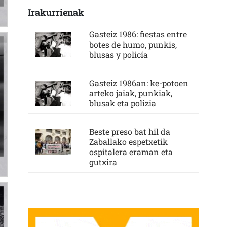
Irakurrienak
Gasteiz 1986: fiestas entre
botes de humo, punkis,
blusas y policía
Gasteiz 1986an: ke-potoen
arteko jaiak, punkiak,
blusak eta polizia
Beste preso bat hil da
Zaballako espetxetik
ospitalera eraman eta
gutxira