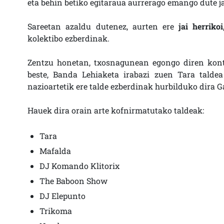
eta behin betiko egitaraua aurrerago emango dute ja
Sareetan azaldu dutenez, aurten ere
jai herrikoi
kolektibo ezberdinak.
Zentzu honetan, txosnagunean egongo diren kontz
beste, Banda Lehiaketa irabazi zuen Tara tal
nazioartetik ere talde ezberdinak hurbilduko dira G
Hauek dira orain arte kofnirmatutako taldeak:
Tara
Mafalda
DJ Komando Klitorix
The Baboon Show
DJ Elepunto
Trikoma