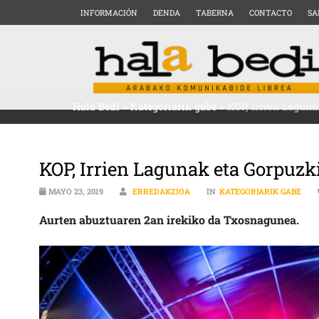
INFORMACIÓN
DENDA
TABERNA
CONTACTO
SA
Hala Bedi
>
Kategoriarik gabe
>
KOP, Irrien Lagun
KOP, Irrien Lagunak eta Gorpuzk
MAYO 23, 2019
ERREDAKZIOA
IN
KATEGORIARIK GABE
Aurten abuztuaren 2an irekiko da Txosnagunea.