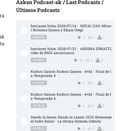
Azken Podcast-ak / Last Podcasts /
Últimos Podcasts
ra
herriaren hitza: 2026/07/14 -  SHUAI JIAO: Mirar
i Riolobos Santos y Ekain Otegi.
ak
00:54:51
2
1
0
ta
herriaren hitza: 2026/07/21 -  ANDIMA ERRAZTI, 
rider de BMX amurrioarra
01:00:16
15
2
13
Kodoro Games: Kodoro Games - 4×42 - Final de l
a Temporada 4
01:03:42
1
0
2
Kodoro Games: Kodoro Games - 4×42 - Final de l
a Temporada 4
01:03:42
1
0
0
Dando la latam: Dando la Latam 1X23: Homenaje 
al Indio Solari - La última leyenda infinita.
00:59:13
2
0
0