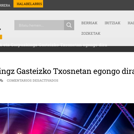
HALABELARRIS
RRERA
BERRIAK
IRITZIAK
HA
ZOZKETAK
ak eta Gorpuzkingz Gasteizko Txosnetan egongo dira
ingz Gasteizko Txosnetan egongo dir
EN KOP, IRRIEN LAGUNAK ETA GORPUZKINGZ
COMENTARIOS DESACTIVADOS