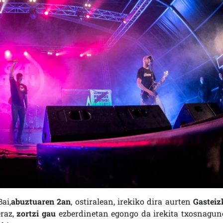
ai,
abuztuaren 2an
, ostiralean, irekiko dira aurten
Gasteiz
eraz,
zortzi gau
ezberdinetan egongo da irekita txosnagun