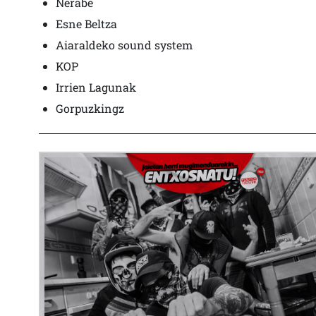
Nerabe
Esne Beltza
Aiaraldeko sound system
KOP
Irrien Lagunak
Gorpuzkingz