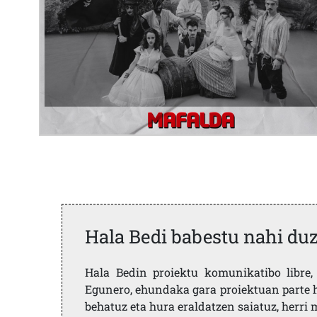
Hala Bedi babestu nahi du
Hala Bedin proiektu komunikatibo libre, 
Egunero, ehundaka gara proiektuan parte h
behatuz eta hura eraldatzen saiatuz, herr