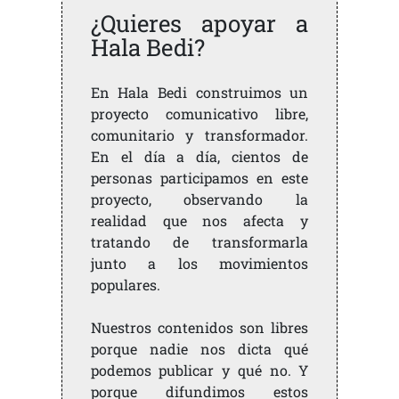
¿Quieres apoyar a
Hala Bedi?
En Hala Bedi construimos un
proyecto comunicativo libre,
comunitario y transformador.
En el día a día, cientos de
personas participamos en este
proyecto, observando la
realidad que nos afecta y
tratando de transformarla
junto a los movimientos
populares.
Nuestros contenidos son libres
porque nadie nos dicta qué
podemos publicar y qué no. Y
porque difundimos estos