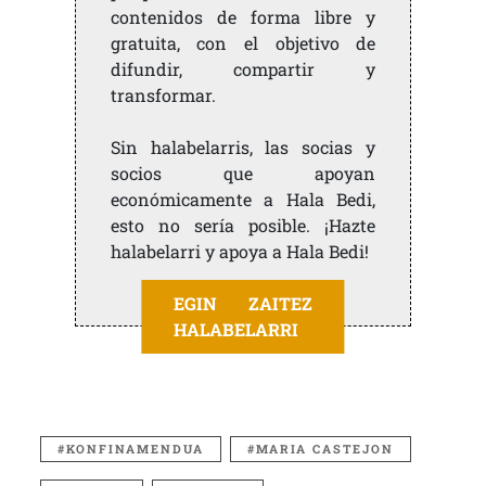
contenidos de forma libre y
gratuita, con el objetivo de
difundir, compartir y
transformar.
Sin halabelarris, las socias y
socios que apoyan
económicamente a Hala Bedi,
esto no sería posible. ¡Hazte
halabelarri y apoya a Hala Bedi!
EGIN ZAITEZ
HALABELARRI
KONFINAMENDUA
MARIA CASTEJON