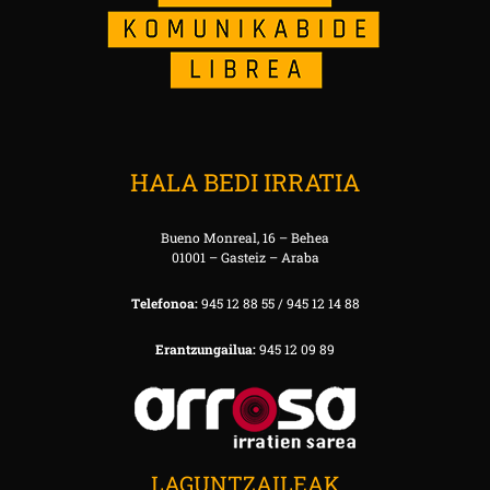
HALA BEDI IRRATIA
Bueno Monreal, 16 – Behea
01001 – Gasteiz – Araba
Telefonoa:
945 12 88 55 / 945 12 14 88
Erantzungailua:
945 12 09 89
LAGUNTZAILEAK