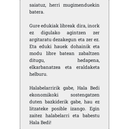
saiatuz, herri mugimenduekin
batera.
Gure edukiak libreak dira, inork
ez digulako agintzen zer
argitaratu dezakegun eta zer ez.
Eta eduki hauek dohainik eta
modu libre batean zabaltzen
ditugu, hedapena,
elkarbanatzea eta eraldaketa
helburu.
Halabelarririk gabe, Hala Bedi
ekonomikoki sostengatzen
duten bazkiderik gabe, hau ez
litzateke posible izango. Egin
zaitez halabelarri eta babestu
Hala Bedi!