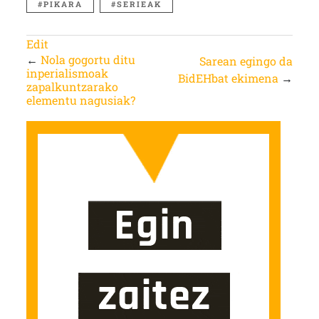
PIKARA
SERIEAK
Edit
←
Nola gogortu ditu
Sarean egingo da
inperialismoak
BidEHbat ekimena
→
zapalkuntzarako
elementu nagusiak?