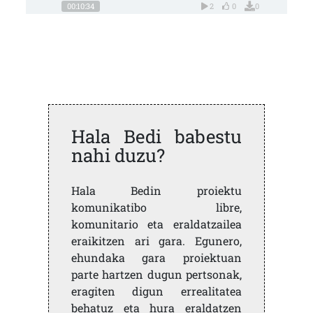
00:10:34
2
0
0
Hala Bedi babestu
nahi duzu?
Hala Bedin proiektu
komunikatibo libre,
komunitario eta eraldatzailea
eraikitzen ari gara. Egunero,
ehundaka gara proiektuan
parte hartzen dugun pertsonak,
eragiten digun errealitatea
behatuz eta hura eraldatzen