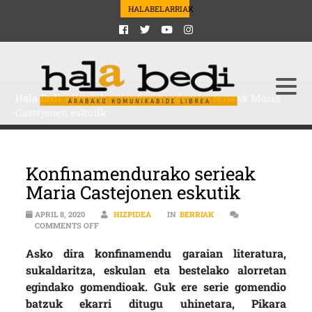
HALABELARRIAK
Hala Bedi
>
Berriak
>
Konfinamendurako serieak Maria
Castejonen eskutik
Konfinamendurako serieak
Maria Castejonen eskutik
APRIL 8, 2020
HIZPIDEA
IN
BERRIAK
ON KONFINAMENDURAKO SERIEAK MARIA CASTEJONE
COMMENTS OFF
Asko dira konfinamendu garaian literatura,
sukaldaritza, eskulan eta bestelako alorretan
egindako gomendioak. Guk ere serie gomendio
batzuk ekarri ditugu uhinetara, Pikara