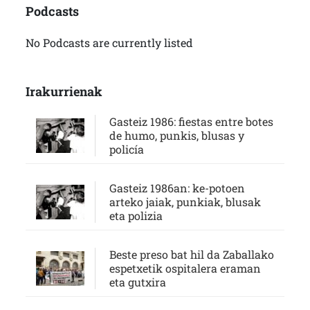
Podcasts
No Podcasts are currently listed
Irakurrienak
Gasteiz 1986: fiestas entre botes
de humo, punkis, blusas y
policía
Gasteiz 1986an: ke-potoen
arteko jaiak, punkiak, blusak
eta polizia
Beste preso bat hil da Zaballako
espetxetik ospitalera eraman
eta gutxira