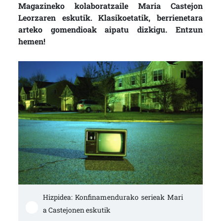
Magazineko kolaboratzaile Maria Castejon
Leorzaren eskutik. Klasikoetatik, berrienetara
arteko gomendioak aipatu dizkigu. Entzun
hemen!
Hizpidea: Konfinamendurako serieak Mari
a Castejonen eskutik