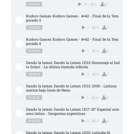
01:00:16
15
2
13
Kodoro Games: Kodoro Games - 4×42 - Final de la Tem
porada 4
01:03:42
1
0
2
Kodoro Games: Kodoro Games - 4×42 - Final de la Tem
porada 4
01:03:42
1
0
0
Dando la latam: Dando la Latam 1X23: Homenaje al Ind
io Solari - La última leyenda infinita.
00:59:13
2
0
0
Dando la latam: Dando la Latam 1X22: 2006 - Latinoa
mérica bajo luces de Neón.
01:01:35
1
0
0
Dando la latam: Dando la Latam 1X17: III° Especial scre
amo latino - Gargantas argentinas.
01:00:28
0
0
0
Dando la latam: Dando la Latam 1X20: Latindie #1