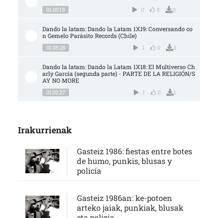
01:00:19
0
0
0
Dando la latam: Dando la Latam 1X19: Conversando co
n Gemelo Parásito Records (Chile)
01:05:28
1
0
3
Dando la latam: Dando la Latam 1X18: El Multiverso Ch
arly García (segunda parte) - PARTE DE LA RELIGIÓN/S
AY NO MORE
01:02:27
1
0
1
Irakurrienak
Gasteiz 1986: fiestas entre botes
de humo, punkis, blusas y
policía
Gasteiz 1986an: ke-potoen
arteko jaiak, punkiak, blusak
eta polizia