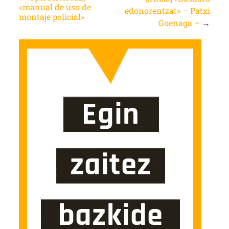
«manual de uso de
edonorentzat» – Patxi
montaje policial»
Goenaga –
→