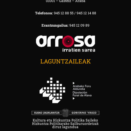
01001 – Gasteiz – Araba
Telefonoa:
945 12 88 55 / 945 12 14 88
Erantzungailua:
945 12 09 89
LAGUNTZAILEAK