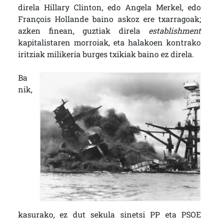
direla Hillary Clinton, edo Angela Merkel, edo
François Hollande baino askoz ere txarragoak;
azken finean, guztiak direla
establishment
kapitalistaren morroiak, eta halakoen kontrako
iritziak milikeria burges txikiak baino ez direla.
Ba
nik,
kasurako, ez dut sekula sinetsi PP eta PSOE