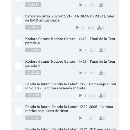
00:54:51
2
1
0
herriaren hitza: 2026/07/21 -  ANDIMA ERRAZTI, rider 
de BMX amurrioarra
01:00:16
15
2
13
Kodoro Games: Kodoro Games - 4×42 - Final de la Tem
porada 4
01:03:42
1
0
2
Kodoro Games: Kodoro Games - 4×42 - Final de la Tem
porada 4
01:03:42
1
0
0
Dando la latam: Dando la Latam 1X23: Homenaje al Ind
io Solari - La última leyenda infinita.
00:59:13
2
0
0
Dando la latam: Dando la Latam 1X22: 2006 - Latinoa
mérica bajo luces de Neón.
01:01:35
1
0
0
Dando la latam: Dando la Latam 1X17: III° Especial scre