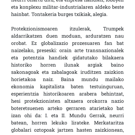
eta konplexu militar-industrialaren aldeko beste
hainbat. Tontakeria burges txikiak, alegia.
Protekzionismoaren itzulerak, Trumpek
aldarrikatzen duen moduan, arduratzen nau
orobat. Ez globalizazio prozesuaren fan bat
naizelako, preseski: orain arte transnazionalek
eta potentzia handiek gidatutako bilakaera
historiko horren ilunak argiak baino
sakonagoak eta zabalagoak iruditzen zaizkion
horietakoa naiz. Baina mundu mailako
ekonomia kapitalista baten testuinguruan,
esperientzia historikoaren arabera behintzat,
hesi protekzionisten altxaera orokorra nazio
boteretsuenen arteko gerraren atarietako bat
izan ohi da: I. eta II. Mundu Gerrak, neurri
batean, horren lekuko lirateke. Merkataritza
globalari oztopoak jartzen hasten zaizkionean,