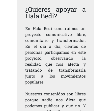
¿Quieres apoyar a
Hala Bedi?
En Hala Bedi construimos un
proyecto comunicativo libre,
comunitario y transformador.
En el día a día, cientos de
personas participamos en este
proyecto, observando la
realidad que nos afecta y
tratando de transformarla
junto a los movimientos
populares.
Nuestros contenidos son libres
porque nadie nos dicta qué
podemos publicar y qué no. Y