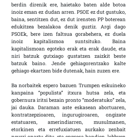
berdin direnik ere, haietako baten alde botoa
inoiz eman ez dudan arren. PSOE ez dut gustuko,
baina, sentitzen dut, ez dut irensten PP boterean
edukitzea bezalakoa denik guztiz. Argi dago
PSOEk, bere izen faltsua gorabehera, ez duela
inoiz kapitalismoa suntsituko. Baina
kapitalismoan egoteko erak eta erak daude, eta
niri batzuk gutxiago gustatzen zaizkit beste
batzuk baino. Jende gehiagorentzako kalte
gehiago ekartzen bide dutenak, hain zuzen ere.
Ba norbaitek espero bazuen Trumpen eskuineko
kanpaina “populista” itxura hutsa zela, eta
gobernura iritsi bezain pronto “moderatuko” zela,
jai dauka. Daraman aste eskasean abortuaren,
kontratzepzioaren, ingurugiroaren, ongizate
estatuaren, amerindiarren, musulmanen,
etorkinen eta errefuxiatuen aurkako zenbait
neurri onartu ditu, eta enpresa handien, lobbyen