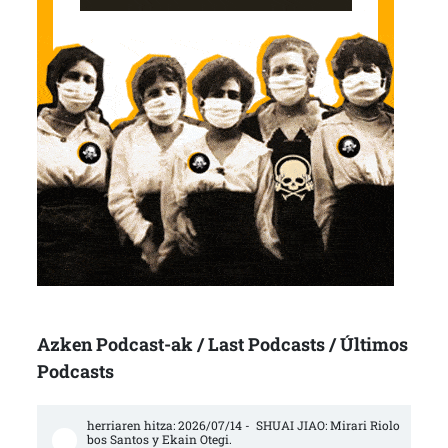
Azken Podcast-ak / Last Podcasts / Últimos
Podcasts
herriaren hitza: 2026/07/14 -  SHUAI JIAO: Mirari Riolo
bos Santos y Ekain Otegi.