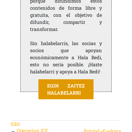
porque difundimos estos
contenidos de forma libre y
gratuita, con el objetivo de
difundir, compartir y
transformar.
Sin halabelarris, las socias y
socios que apoyan
económicamente a Hala Bedi,
esto no sería posible. ¡Hazte
halabelarri y apoya a Hala Bedi!
EGIN ZAITEZ
HALABELARRI
Edit
←
Operacion ICE,
[Iritzia] «Euskara