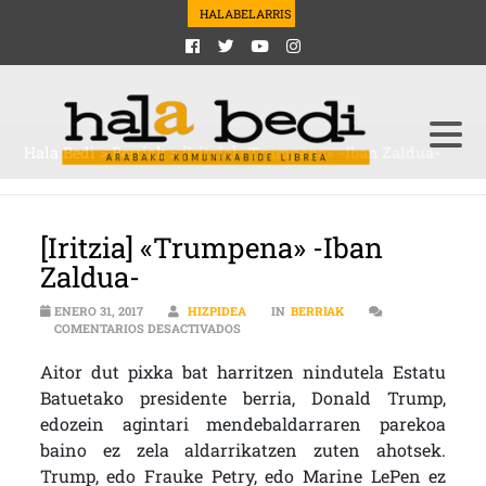
HALABELARRIS
Hala Bedi
>
Berriak
>
[Iritzia] «Trumpena» -Iban Zaldua-
[Iritzia] «Trumpena» -Iban
Zaldua-
ENERO 31, 2017
HIZPIDEA
IN
BERRIAK
EN [IRITZIA] «TRUMPENA» -IBAN ZALDUA
COMENTARIOS DESACTIVADOS
Aitor dut pixka bat harritzen nindutela Estatu
Batuetako presidente berria, Donald Trump,
edozein agintari mendebaldarraren parekoa
baino ez zela aldarrikatzen zuten ahotsek.
Trump, edo Frauke Petry, edo Marine LePen ez