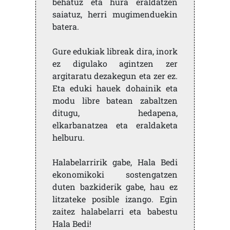
behatuz eta hura eraldatzen
saiatuz, herri mugimenduekin
batera.
Gure edukiak libreak dira, inork
ez digulako agintzen zer
argitaratu dezakegun eta zer ez.
Eta eduki hauek dohainik eta
modu libre batean zabaltzen
ditugu, hedapena,
elkarbanatzea eta eraldaketa
helburu.
Halabelarririk gabe, Hala Bedi
ekonomikoki sostengatzen
duten bazkiderik gabe, hau ez
litzateke posible izango. Egin
zaitez halabelarri eta babestu
Hala Bedi!