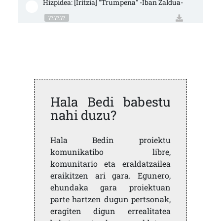
Hizpidea: [Iritzia] "Trumpena" -Iban Zaldua-
??:??:??
Hala Bedi babestu
nahi duzu?
Hala Bedin proiektu
komunikatibo libre,
komunitario eta eraldatzailea
eraikitzen ari gara. Egunero,
ehundaka gara proiektuan
parte hartzen dugun pertsonak,
eragiten digun errealitatea