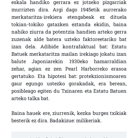
eskala handiko gerrara ez jotzeko pizgarriak
murrizten dira. Argi dago 1945etik aurrerako
merkataritza-irekiera etengabeak ez dituela
tokian-tokiko gatazken eztanda ekidin, baina
nahiko ziurra da potentzia handien arteko gerra
zuzenak alde batera uzteko faktoreetariko bat
izan dela. Adibide kontrafaktual bat: Estatu
Batuek merkataritza mailan irekiago jokatu izan
balute Japoniarekin 1930eko hamarraldian
zehar, agian ez zen Pearl Harborreko erasoa
gertatuko. Eta hipotesi bat: protekzionismoaren
gaur egungo ustezko gorakadak, era berean,
posibleago egiten du Txinaren eta Estatu Batuen
arteko talka bat.
Baina hauek ere, ziurrenik, kezka burges txikiak
besterik ez dira. Badakizue: milikeriak.