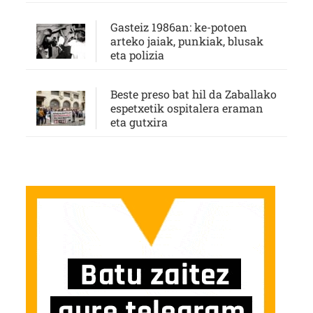
Gasteiz 1986an: ke-potoen
arteko jaiak, punkiak, blusak
eta polizia
Beste preso bat hil da Zaballako
espetxetik ospitalera eraman
eta gutxira