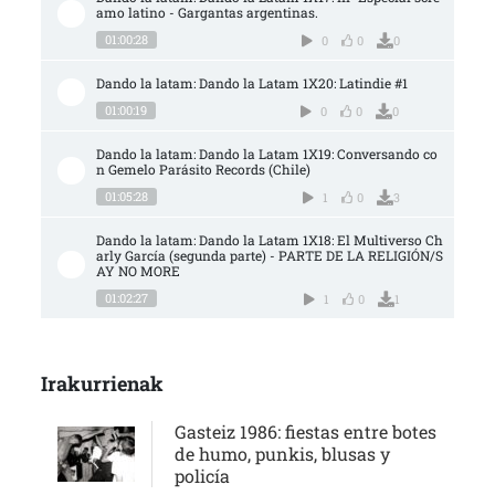
amo latino - Gargantas argentinas.
01:00:28
0
0
0
Dando la latam: Dando la Latam 1X20: Latindie #1
01:00:19
0
0
0
Dando la latam: Dando la Latam 1X19: Conversando co
n Gemelo Parásito Records (Chile)
01:05:28
1
0
3
Dando la latam: Dando la Latam 1X18: El Multiverso Ch
arly García (segunda parte) - PARTE DE LA RELIGIÓN/S
AY NO MORE
01:02:27
1
0
1
Irakurrienak
Gasteiz 1986: fiestas entre botes
de humo, punkis, blusas y
policía