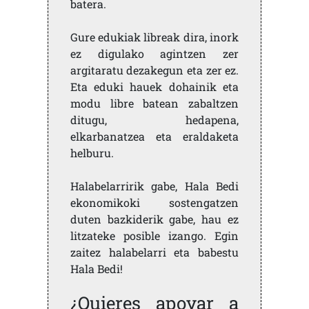
batera.
Gure edukiak libreak dira, inork
ez digulako agintzen zer
argitaratu dezakegun eta zer ez.
Eta eduki hauek dohainik eta
modu libre batean zabaltzen
ditugu, hedapena,
elkarbanatzea eta eraldaketa
helburu.
Halabelarririk gabe, Hala Bedi
ekonomikoki sostengatzen
duten bazkiderik gabe, hau ez
litzateke posible izango. Egin
zaitez halabelarri eta babestu
Hala Bedi!
¿Quieres apoyar a