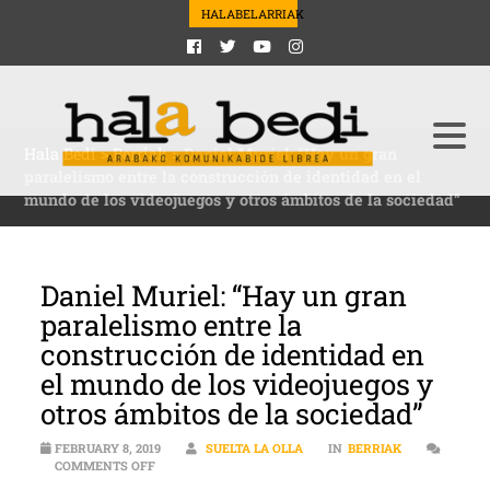
HALABELARRIAK
Hala Bedi
>
Berriak
>
Daniel Muriel: “Hay un gran
paralelismo entre la construcción de identidad en el
mundo de los videojuegos y otros ámbitos de la sociedad”
Daniel Muriel: “Hay un gran
paralelismo entre la
construcción de identidad en
el mundo de los videojuegos y
otros ámbitos de la sociedad”
FEBRUARY 8, 2019
SUELTA LA OLLA
IN
BERRIAK
ON DANIEL MURIEL: “HAY UN GRAN PARALELISMO ENT
COMMENTS OFF