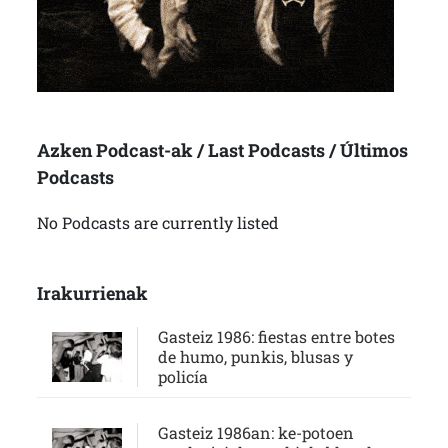
Azken Podcast-ak / Last Podcasts / Últimos
Podcasts
No Podcasts are currently listed
Irakurrienak
Gasteiz 1986: fiestas entre botes
de humo, punkis, blusas y
policía
Gasteiz 1986an: ke-potoen