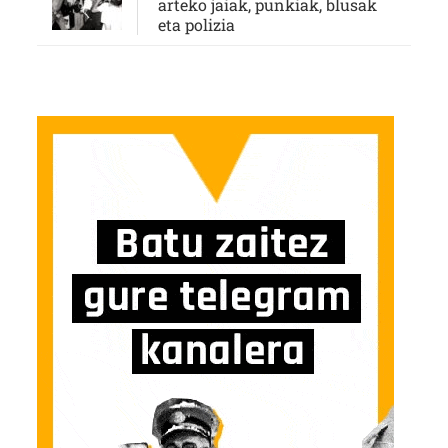
arteko jaiak, punkiak, blusak
eta polizia