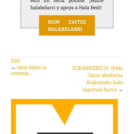
esto no sería posible. ¡Hazte
halabelarri y apoya a Hala Bedi!
EGIN ZAITEZ
HALABELARRI
Edit
←
Hala Bideo is
ELKARRIZKETA: Iñaki
coming…
Carro abokatua
Kukutzako kide
zigortuei buruz
→