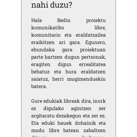
nahi duzu?
Hala Bedin proiektu
komunikatibo libre,
komunitario eta eraldatzailea
eraikitzen ari gara. Egunero,
ehundaka gara proiektuan
parte hartzen dugun pertsonak,
eragiten digun errealitatea
behatuz eta hura eraldatzen
saiatuz, herri mugimenduekin
batera.
Gure edukiak libreak dira, inork
ez digulako agintzen zer
argitaratu dezakegun eta zer ez.
Eta eduki hauek dohainik eta
modu libre batean zabaltzen