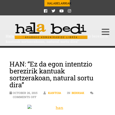
HALABELARRIAK
Hala Bedi
>
Berriak
>
HAN: “Ez da egon intentzio berezirik
kantuak sortzerakoan, natural sortu dira”
HAN: “Ez da egon intentzio
berezirik kantuak
sortzerakoan, natural sortu
dira”
OCTOBER 26, 2015
KANTOIA
IN
BERRIAK
ON HAN: “EZ DA EGON INTENTZIO BEREZIRIK KANTUA
COMMENTS OFF