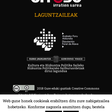
LAGUNTZAILEAK
2018 Gure eduki guztiak Creative Commons
Aitortu 4.0 Nazioartekoa Baimen baten mende daude.
Web gune honek cookieak erabiltzen ditu zure nabigatzailea
hobetzeko. Konforme zagozela asumitzen dugu, bestela