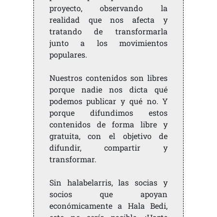
proyecto, observando la
realidad que nos afecta y
tratando de transformarla
junto a los movimientos
populares.
Nuestros contenidos son libres
porque nadie nos dicta qué
podemos publicar y qué no. Y
porque difundimos estos
contenidos de forma libre y
gratuita, con el objetivo de
difundir, compartir y
transformar.
Sin halabelarris, las socias y
socios que apoyan
económicamente a Hala Bedi,