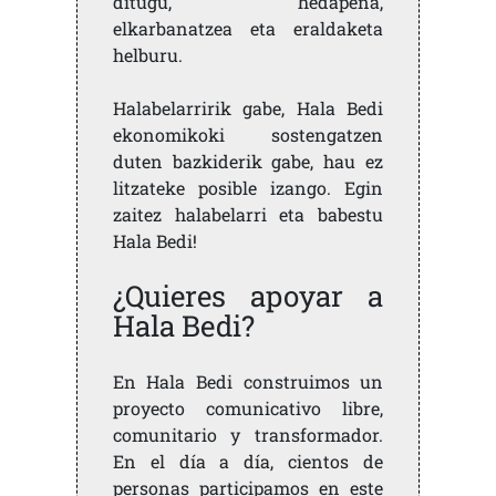
ditugu, hedapena,
elkarbanatzea eta eraldaketa
helburu.
Halabelarririk gabe, Hala Bedi
ekonomikoki sostengatzen
duten bazkiderik gabe, hau ez
litzateke posible izango. Egin
zaitez halabelarri eta babestu
Hala Bedi!
¿Quieres apoyar a
Hala Bedi?
En Hala Bedi construimos un
proyecto comunicativo libre,
comunitario y transformador.
En el día a día, cientos de
personas participamos en este