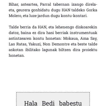
Bihar, asteartea, Parral tabernan izango direla-
eta, geurera gonbidatu dugu HAN taldeko Gorka
Molero, eta luze jardun dugu kontu-kontari.
Talde berria da HAN, eta lehenengo diskoarekin
datoz, baina ez dira hasi berriak instrumentuak
astintzearen kontu honetan: Mokaua, Ama Say,
Las Ratas, Yakuzi, Non Demontre eta beste talde
askotan ibilitako lagunak biltzen dira proiektu
honetan.
Hala Bedi babestu