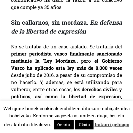
que cumple ya 35 años.
Sin callarnos, sin mordaza.
En defensa
de la libertad de expresión
No se trataba de un caso aislado. Se trataría del
primer periodista vasco finalmente sancionado
mediante la ‘Ley Mordaza’
, pero
el Gobierno
Vasco ha aplicado esta ley más de 8.000 veces
desde julio de 2016, a pesar de su compromiso de
no hacerlo. Y, además, se está utilizando para
vulnerar, entre otras cosas, los
derechos civiles y
políticos, así como la libertad de expresión,
prensa e información
.
Web gune honek cookieak erabiltzen ditu zure nabigatzailea
hobetzeko. Konforme zagozela asumitzen dugu, bestela
No es casualidad que lo que se está castigando
desaktibatu ditzakezu.
Irakurri gehiago
mediante esta ley sea, precisamente,
un
Onartu
Ukatu
HALA BEDI BAT 107.4 MHz.
periodismo muy concreto
, que colabora