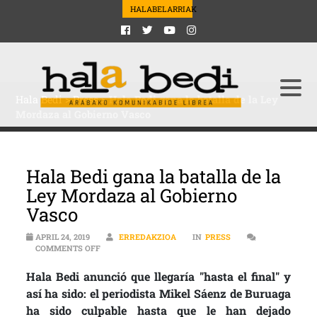
HALABELARRIAK
Hala Bedi
>
Press
>
Hala Bedi gana la batalla de la Ley
Mordaza al Gobierno Vasco
Hala Bedi gana la batalla de la
Ley Mordaza al Gobierno
Vasco
APRIL 24, 2019
ERREDAKZIOA
IN
PRESS
ON HALA BEDI GANA LA BATALLA DE LA LEY MORDAZA
COMMENTS OFF
Hala Bedi anunció que llegaría "hasta el final" y
así ha sido: el periodista Mikel Sáenz de Buruaga
ha sido culpable hasta que le han dejado