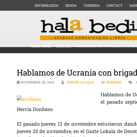
INFORMAZIOA
DENDA
TABERNA
CONTACT
SAR
Hala Bedi
>
Berriak
>
Hablamos de Ucrania con bri
Hablamos de Ucrania con brigad
NOVEMBER 20, 2014
SUELTA LA OLLA
IN
BERRIAK
Hablamos de Ucr
el pasado sept
Herria Donbass.
El pasado jueves 13 de noviembre estuvieron dando
jueves 20 de noviembre, en el Gazte Lokala de Deust