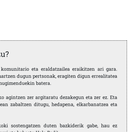
zu?
komunitario eta eraldatzailea eraikitzen ari gara.
artzen dugun pertsonak, eragiten digun errealitatea
i mugimenduekin batera.
ko agintzen zer argitaratu dezakegun eta zer ez. Eta
ean zabaltzen ditugu, hedapena, elkarbanatzea eta
koki sostengatzen duten bazkiderik gabe, hau ez