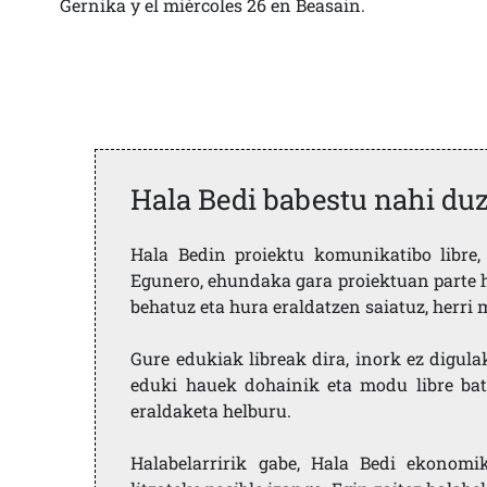
Gernika y el miércoles 26 en Beasain.
Hala Bedi babestu nahi du
Hala Bedin proiektu komunikatibo libre, 
Egunero, ehundaka gara proiektuan parte h
behatuz eta hura eraldatzen saiatuz, herr
Gure edukiak libreak dira, inork ez digula
eduki hauek dohainik eta modu libre bat
eraldaketa helburu.
Halabelarririk gabe, Hala Bedi ekonomi