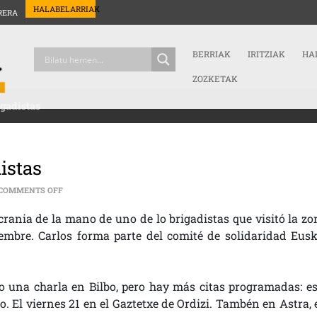
HALABELARRIAK
RERA
BERRIAK
IRITZIAK
HA
ZOZKETAK
gadistas
istas
ON HABLAMOS DE UCRANIA CON BRIGADISTAS
COMMENTS OFF
ania de la mano de uno de lo brigadistas que visitó la zo
iembre. Carlos forma parte del comité de solidaridad Eusk
 una charla en Bilbo, pero hay más citas programadas: es
o. El viernes 21 en el Gaztetxe de Ordizi. Tambén en Astra, 