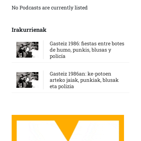
No Podcasts are currently listed
Irakurrienak
Gasteiz 1986: fiestas entre botes
de humo, punkis, blusas y
policía
Gasteiz 1986an: ke-potoen
arteko jaiak, punkiak, blusak
eta polizia