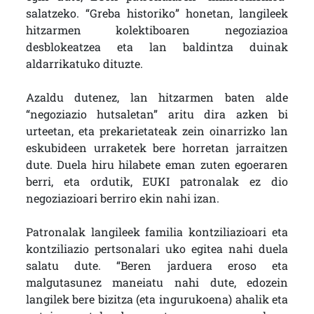
salatzeko. “Greba historiko” honetan, langileek
hitzarmen kolektiboaren negoziazioa
desblokeatzea eta lan baldintza duinak
aldarrikatuko dituzte.
Azaldu dutenez, lan hitzarmen baten alde
“negoziazio hutsaletan” aritu dira azken bi
urteetan, eta prekarietateak zein oinarrizko lan
eskubideen urraketek bere horretan jarraitzen
dute. Duela hiru hilabete eman zuten egoeraren
berri, eta ordutik, EUKI patronalak ez dio
negoziazioari berriro ekin nahi izan.
Patronalak langileek familia kontziliazioari eta
kontziliazio pertsonalari uko egitea nahi duela
salatu dute. “Beren jarduera eroso eta
malgutasunez maneiatu nahi dute, edozein
langilek bere bizitza (eta ingurukoena) ahalik eta