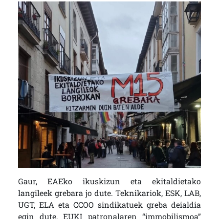
Gaur, EAEko ikuskizun eta ekitaldietako
langileek grebara jo dute. Teknikariok, ESK, LAB,
UGT, ELA eta CCOO sindikatuek greba deialdia
egin dute, EUKI patronalaren “immobilismoa”