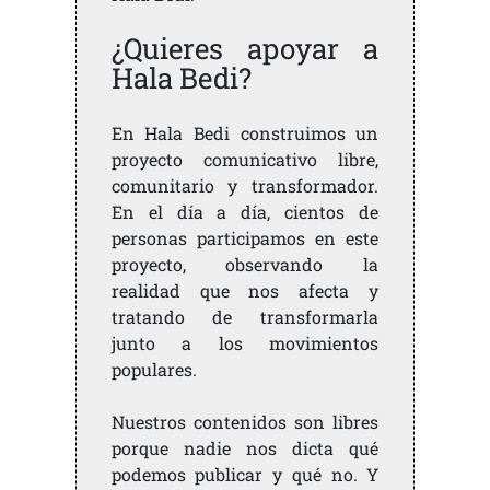
¿Quieres apoyar a
Hala Bedi?
En Hala Bedi construimos un
proyecto comunicativo libre,
comunitario y transformador.
En el día a día, cientos de
personas participamos en este
proyecto, observando la
realidad que nos afecta y
tratando de transformarla
junto a los movimientos
populares.
Nuestros contenidos son libres
porque nadie nos dicta qué
podemos publicar y qué no. Y