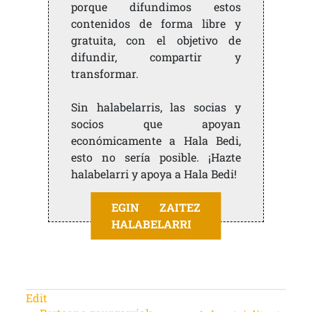
porque difundimos estos
contenidos de forma libre y
gratuita, con el objetivo de
difundir, compartir y
transformar.
Sin halabelarris, las socias y
socios que apoyan
económicamente a Hala Bedi,
esto no sería posible. ¡Hazte
halabelarri y apoya a Hala Bedi!
EGIN ZAITEZ
HALABELARRI
Edit