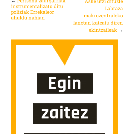
←
Pertsona zaurgarriak
Aske utzi dituzte
instrumentalizatu ditu
Labraza
poliziak Errekaleor
makrozentraleko
ahuldu nahian
lanetan kateatu diren
ekintzaileak
→