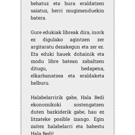
behatuz eta hura eraldatzen
saiatuz, herri mugimenduekin
batera.
Gure edukiak libreak dira, inork
ez digulako agintzen zer
argitaratu dezakegun eta zer ez.
Eta eduki hauek dohainik eta
modu libre batean zabaltzen
ditugu, hedapena,
elkarbanatzea eta eraldaketa
helburu.
Halabelarririk gabe, Hala Bedi
ekonomikoki sostengatzen
duten bazkiderik gabe, hau ez
litzateke posible izango. Egin
zaitez halabelarri eta babestu
Hala Bedi!