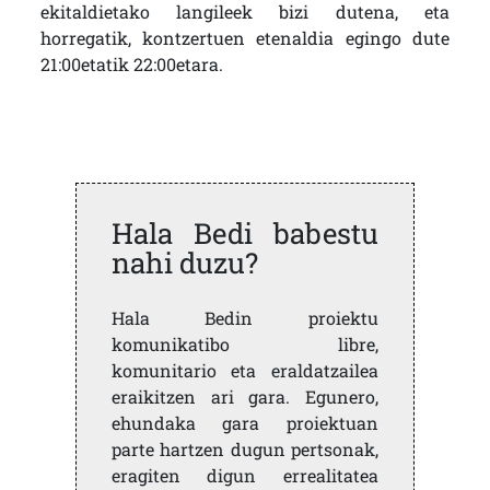
ekitaldietako langileek bizi dutena, eta
horregatik, kontzertuen etenaldia egingo dute
21:00etatik 22:00etara.
Hala Bedi babestu
nahi duzu?
Hala Bedin proiektu
komunikatibo libre,
komunitario eta eraldatzailea
eraikitzen ari gara. Egunero,
ehundaka gara proiektuan
parte hartzen dugun pertsonak,
eragiten digun errealitatea