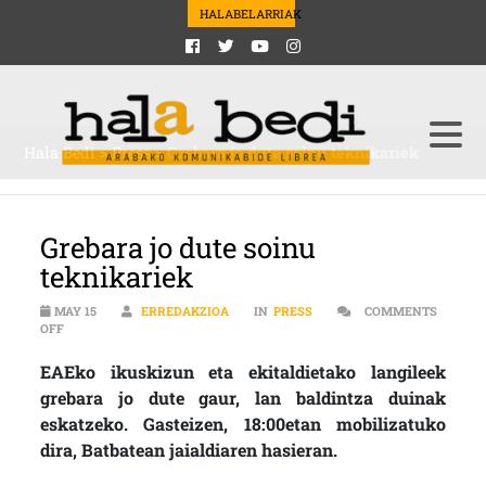
HALABELARRIAK
Hala Bedi
>
Press
>
Grebara jo dute soinu teknikariek
Grebara jo dute soinu
teknikariek
MAY 15
ERREDAKZIOA
IN
PRESS
COMMENTS
ON GREBARA JO DUTE SOINU TEKNIKARIEK
OFF
EAEko ikuskizun eta ekitaldietako langileek
grebara jo dute gaur, lan baldintza duinak
eskatzeko. Gasteizen, 18:00etan mobilizatuko
dira, Batbatean jaialdiaren hasieran.