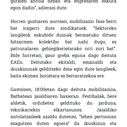
gutxien antola dezan eta enpresaren eskura
egon dadin”, adierazi dute.
Horren guztiaren aurrean, mobilizazio fase berri
bat iragarri dute sindikatuek. “Sektoreko
langileok eskubide duinak bermatuko dituen
hitzarmen kolektibo bat nahi dugu; ez
patronalaren gehiegikerietarako orri zuri bat”.
Bide horretan, gaur greba eguna dago deituta
EAEn. Deitutako ekitaldi, emanaldi eta
ikuskizunak gelditzeko deia egin dute langileek,
baita ekimen horietara ez bertaratzekoa ere.
Gasteizen, 18:00etan dago deituta mobilizazioa,
Batbatean jaialdiaren hasieran. Festibalak, bere
aldetik, ordubetez geldituko du jarduna,
teknikariekin elkartasunez. Jaialdiko
antolatzaileek azaldu dutenez, “lehen pertsonan
ezagutzen duten egoera” da ikuskizun eta