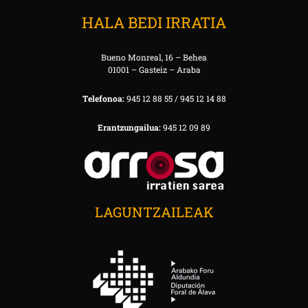
HALA BEDI IRRATIA
Bueno Monreal, 16 – Behea
01001 – Gasteiz – Araba
Telefonoa:
945 12 88 55 / 945 12 14 88
Erantzungailua:
945 12 09 89
LAGUNTZAILEAK