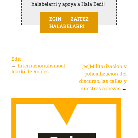
halabelarri y apoya a Hala Bedi!
EGIN ZAITEZ
HALABELARRI
Edit
←
Internazionalismoa|
[:es]Militarización y
Igarki de Robles
policialización del
discurso, las calles y
nuestras cabezas
→