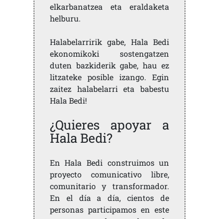
elkarbanatzea eta eraldaketa
helburu.
Halabelarririk gabe, Hala Bedi
ekonomikoki sostengatzen
duten bazkiderik gabe, hau ez
litzateke posible izango. Egin
zaitez halabelarri eta babestu
Hala Bedi!
¿Quieres apoyar a
Hala Bedi?
En Hala Bedi construimos un
proyecto comunicativo libre,
comunitario y transformador.
En el día a día, cientos de
personas participamos en este