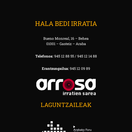
HALA BEDI IRRATIA
Bueno Monreal, 16 – Behea
01001 – Gasteiz – Araba
Telefonoa:
945 12 88 55 / 945 12 14 88
Erantzungailua:
945 12 09 89
LAGUNTZAILEAK