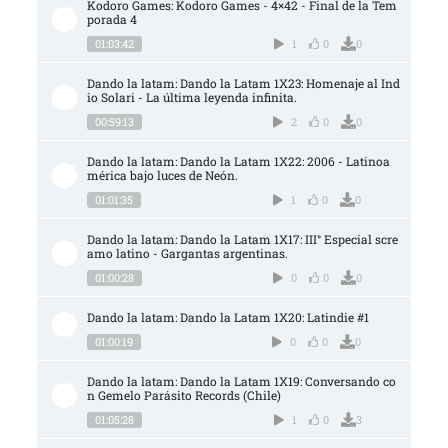
Kodoro Games: Kodoro Games - 4×42 - Final de la Tem
porada 4
01:03:42
1
0
0
Dando la latam: Dando la Latam 1X23: Homenaje al Ind
io Solari - La última leyenda infinita.
00:59:13
2
0
0
Dando la latam: Dando la Latam 1X22: 2006 - Latinoa
mérica bajo luces de Neón.
01:01:35
1
0
0
Dando la latam: Dando la Latam 1X17: III° Especial scre
amo latino - Gargantas argentinas.
01:00:28
0
0
0
Dando la latam: Dando la Latam 1X20: Latindie #1
01:00:19
0
0
0
Dando la latam: Dando la Latam 1X19: Conversando co
n Gemelo Parásito Records (Chile)
01:05:28
1
0
3