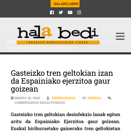
HALABELARRIS
Hala Bedi
>
Prensa
>
Gasteizko tren geltokian izan da
Espainiako ejerzitoa gaur goizean
Gasteizko tren geltokian izan
da Espainiako ejerzitoa gaur
goizean
MARZO 25, 2020
ERREDAKZIOA
IN
PRENSA
EN GASTEIZKO TREN GELTOKIAN IZAN D
COMENTARIOS DESACTIVADOS
Gasteizko tren geltokian desinfekzio lanak egiten
aritu da Espainiako Ejerzitoa gaur goizean.
Euskal hiriburuetako gainerako tren geltokietan