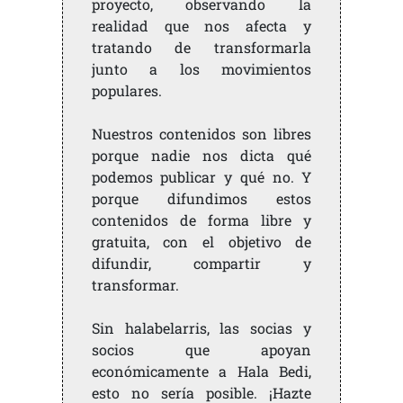
proyecto, observando la
realidad que nos afecta y
tratando de transformarla
junto a los movimientos
populares.
Nuestros contenidos son libres
porque nadie nos dicta qué
podemos publicar y qué no. Y
porque difundimos estos
contenidos de forma libre y
gratuita, con el objetivo de
difundir, compartir y
transformar.
Sin halabelarris, las socias y
socios que apoyan
económicamente a Hala Bedi,
esto no sería posible. ¡Hazte