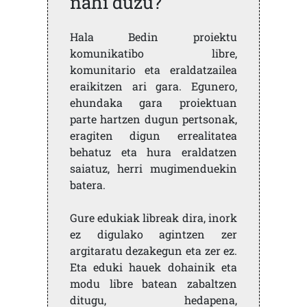
nahi duzu?
Hala Bedin proiektu
komunikatibo libre,
komunitario eta eraldatzailea
eraikitzen ari gara. Egunero,
ehundaka gara proiektuan
parte hartzen dugun pertsonak,
eragiten digun errealitatea
behatuz eta hura eraldatzen
saiatuz, herri mugimenduekin
batera.
Gure edukiak libreak dira, inork
ez digulako agintzen zer
argitaratu dezakegun eta zer ez.
Eta eduki hauek dohainik eta
modu libre batean zabaltzen
ditugu, hedapena,