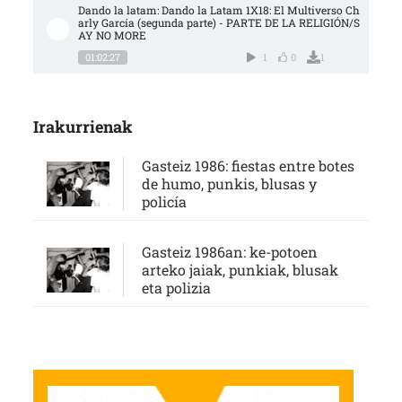
Dando la latam: Dando la Latam 1X18: El Multiverso Ch
arly García (segunda parte) - PARTE DE LA RELIGIÓN/S
AY NO MORE
01:02:27
1
0
1
Irakurrienak
Gasteiz 1986: fiestas entre botes
de humo, punkis, blusas y
policía
Gasteiz 1986an: ke-potoen
arteko jaiak, punkiak, blusak
eta polizia