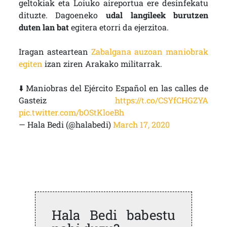
geltokiak eta Loiuko aireportua ere desinfekatu
dituzte. Dagoeneko
udal langileek burutzen
duten lan bat
egitera etorri da ejerzitoa.
Iragan asteartean
Zabalgana auzoan maniobrak
egiten
izan ziren Arakako militarrak.
⬇️ Maniobras del Ejército Español en las calles de
Gasteiz
https://t.co/CSYfCHGZYA
pic.twitter.com/bOStKloeBh
— Hala Bedi (@halabedi)
March 17, 2020
Hala Bedi babestu