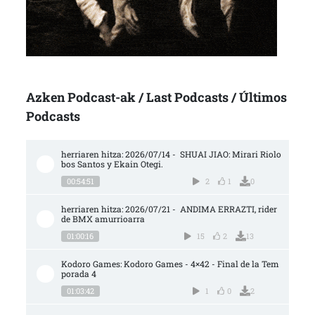
Azken Podcast-ak / Last Podcasts / Últimos
Podcasts
herriaren hitza: 2026/07/14 -  SHUAI JIAO: Mirari Riolo
bos Santos y Ekain Otegi.
00:54:51
2
1
0
herriaren hitza: 2026/07/21 -  ANDIMA ERRAZTI, rider 
de BMX amurrioarra
01:00:16
15
2
13
Kodoro Games: Kodoro Games - 4×42 - Final de la Tem
porada 4
01:03:42
1
0
2