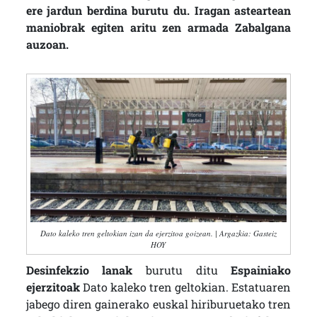
ere jardun berdina burutu du. Iragan asteartean
maniobrak egiten aritu zen armada Zabalgana
auzoan.
Dato kaleko tren geltokian izan da ejerzitoa goizean. | Argazkia: Gasteiz
HOY
Desinfekzio lanak
burutu ditu
Espainiako
ejerzitoak
Dato kaleko tren geltokian. Estatuaren
jabego diren gainerako euskal hiriburuetako tren