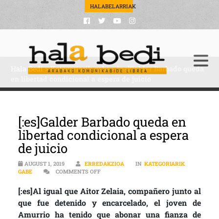
HALABELARRIAK
Hala Bedi
>
Kategoriarik gabe
>
[:es]Galder Barbado queda
en libertad condicional a espera de juicio
[:es]Galder Barbado queda en
libertad condicional a espera
de juicio
AUGUST 1, 2019
ERREDAKZIOA
IN
KATEGORIARIK
ON [:ES]GALDER BARBADO QUEDA EN LIBER
GABE
COMMENTS OFF
[:es]Al igual que Aitor Zelaia, compañero junto al
que fue detenido y encarcelado, el joven de
Amurrio ha tenido que abonar una fianza de