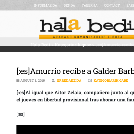
INFORMAZIOA
DENDA
TABERNA
CONTACT
SAR
Hala Bedi
>
Kategoriarik gabe
>
[:es]Amurrio recib
[:es]Amurrio recibe a Galder Bar
AUGUST 1, 2019
ERREDAKZIOA
IN
KATEGORIARIK GABE
[:es]Al igual que Aitor Zelaia, compañero junto al 
el jueves en libertad provisional tras abonar una fia
[:es]