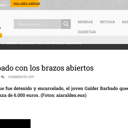
HALABELARRIAK
RERA
BERRIAK
IRITZIAK
HA
ZOZKETAK
e a Galder Barbado con los brazos abiertos
bado con los brazos abiertos
ON [:ES]AMURRIO RECIBE A GALDER BARBADO CON LOS BR
COMMENTS OFF
que fue detenido y encarcelado, el joven Galder Barbado que
nza de 6.000 euros. (Fotos: aiaraldea.eus)