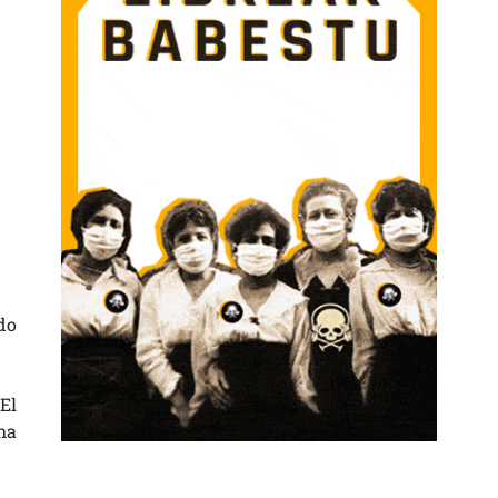
do
 El
ha